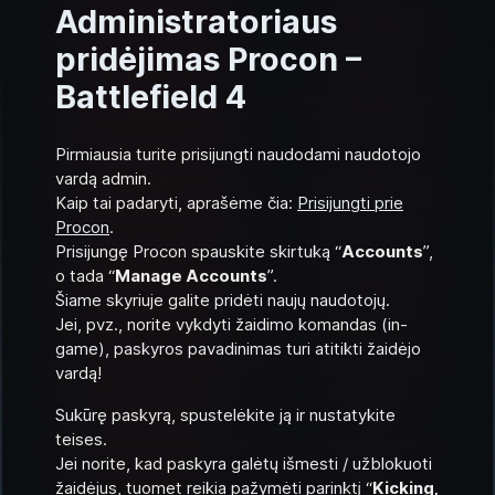
Administratoriaus
pridėjimas Procon –
Battlefield 4
Pirmiausia turite prisijungti naudodami naudotojo
vardą admin.
Kaip tai padaryti, aprašėme čia:
Prisijungti prie
Procon
.
Prisijungę Procon spauskite skirtuką “
Accounts
”,
o tada “
Manage Accounts
”.
Šiame skyriuje galite pridėti naujų naudotojų.
Jei, pvz., norite vykdyti žaidimo komandas (in-
game), paskyros pavadinimas turi atitikti žaidėjo
vardą!
Sukūrę paskyrą, spustelėkite ją ir nustatykite
teises.
Jei norite, kad paskyra galėtų išmesti / užblokuoti
žaidėjus, tuomet reikia pažymėti parinktį “
Kicking,