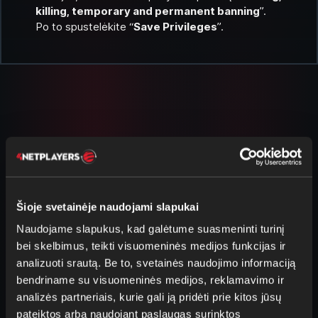
killing, temporary and permanent banning
”.
Po to spustelėkite “
Save Privileges
”.
Daugiau straipsnių apie
Battlefield 4
Šioje svetainėje naudojami slapukai
Naudojame slapukus, kad galėtume suasmeninti turinį
bei skelbimus, teikti visuomeninės medijos funkcijas ir
analizuoti srautą. Be to, svetainės naudojimo informaciją
Pagrindinės ProCon komandos
bendriname su visuomeninės medijos, reklamavimo ir
Battlefield 4
analizės partneriais, kurie gali ją pridėti prie kitos jūsų
Visos galimos komandos su paaiškinimais
pateiktos arba naudojant paslaugas surinktos
pateikiamos pačiame ProCon. Tiesiog