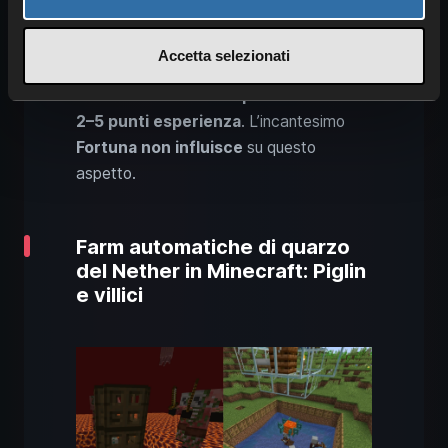
non vuoi affrontare mostri. È
particolarmente utile in
modalità
Accetta selezionati
Pacifica
, dove i mostri non compaiono.
Minare il minerale di quarzo
fornisce
2–5 punti esperienza
. L’incantesimo
Fortuna
non influisce
su questo
aspetto.
Farm automatiche di quarzo
del Nether in Minecraft: Piglin
e villici