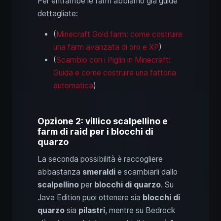
Per entrambe le farm abbiamo già guide
dettagliate:
(
Minecraft Gold farm: come costruire
una farm avanzata di oro e XP
)
(
Scambio con i Piglin in Minecraft:
Guida e come costruire una fattoria
automatica
)
Opzione 2: villico scalpellino e
farm di raid per i blocchi di
quarzo
La seconda possibilità è raccogliere
abbastanza
smeraldi
e scambiarli dallo
scalpellino
per
blocchi di quarzo
. Su
Java Edition puoi ottenere sia
blocchi di
quarzo
sia
pilastri
, mentre su Bedrock