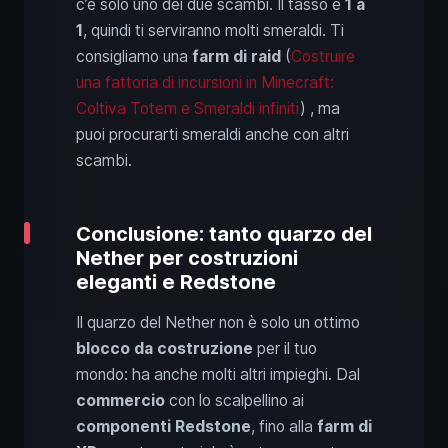
c’è solo uno dei due scambi. Il tasso è
1 a
1
, quindi ti serviranno molti smeraldi. Ti
consigliamo una
farm di raid
(
Costruire
una fattoria di incursioni in Minecraft:
Coltiva Totem e Smeraldi infiniti
) , ma
puoi procurarti smeraldi anche con altri
scambi.
Conclusione: tanto quarzo del
Nether per costruzioni
eleganti e Redstone
Il quarzo del Nether non è solo un ottimo
blocco da costruzione
per il tuo
mondo: ha anche molti altri impieghi. Dal
commercio
con lo scalpellino ai
componenti Redstone
, fino alla
farm di