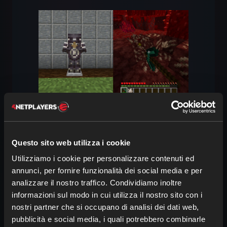
Quarzo del Nether per gli
Questo sito web utilizza i cookie
ornamenti dell’armatura: usa i
modelli di forgiatura
Utilizziamo i cookie per personalizzare contenuti ed
annunci, per fornire funzionalità dei social media e per
Puoi usare il quarzo anche per
decorare
analizzare il nostro traffico. Condividiamo inoltre
la tua armatura
. Per prima cosa, cerca
informazioni sul modo in cui utilizza il nostro sito con i
un
modello di forgiatura
, reperibile in
nostri partner che si occupano di analisi dei dati web,
varie strutture. Poi usa il
banco del
pubblicità e social media, i quali potrebbero combinarle