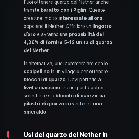
Puoi ottenere quarzo del Nether anche
tramite
baratto con i Piglin
. Queste
creature, molto
interessate all’oro
,
popolano il Nether. Offri loro un
lingotto
d’oro
e avranno una
probabilità del
4,26% di fornire 5–12 unità di quarzo
del Nether
.
In alternativa, puoi commerciare con lo
scalpellino
in un villaggio per ottenere
blocchi di quarzo
. Devi portarlo al
livello massimo
; a quel punto potrai
scambiare sia
blocchi di quarzo
sia
pilastri di quarzo
in cambio di
uno
smeraldo
.
Usi del quarzo del Nether in