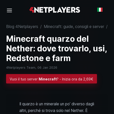
Blog 4Netplayers
/
Minecraft: guide, consigli e server
/
Mi
Minecraft quarzo del
Nether: dove trovarlo, usi,
Redstone e farm
4Netplayers Team,
06 Jan 2026
Vuoi il tuo server
Minecraft
? - Inizia ora da 2,69€
Il quarzo è un minerale un po’ diverso dagli
altri, perché si trova solo nel Nether. È