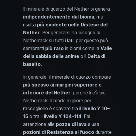
Il minerale di quarzo del Nether si genera
indipendentemente dal bioma
, ma
risulta
più evidente nelle Distese del
Nether
. Per generarsi ha bisogno di
Netherrack su tutti i lati; per questo può
sembrarti
più raro
in biomi come la
Valle
della sabbia delle anime
o il
Delta di
basalto
.
In generale, il minerale di quarzo compare
più spesso ai margini superiore e
inferiore del Nether
, perché lì c’è più
Netherrack. Il modo migliore per
raccoglierlo è scavare tra il
livello Y 10–
15
o tra il
livello Y 104–114
. Fai
attenzione alle
pozze di lava
e usa
pozioni di Resistenza al fuoco
durante