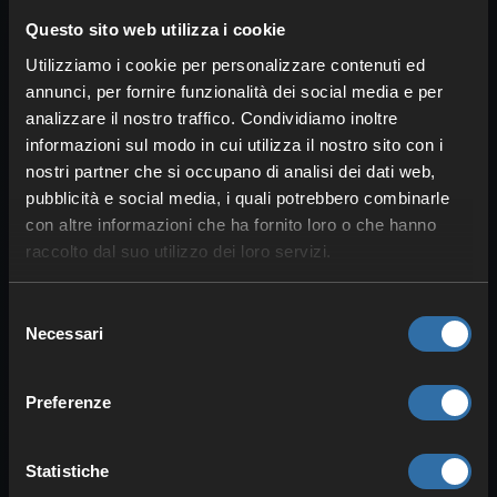
Questo sito web utilizza i cookie
Utilizziamo i cookie per personalizzare contenuti ed
annunci, per fornire funzionalità dei social media e per
analizzare il nostro traffico. Condividiamo inoltre
informazioni sul modo in cui utilizza il nostro sito con i
nostri partner che si occupano di analisi dei dati web,
Nel mondo di Robert E. Howard,
Turan
è
pubblicità e social media, i quali potrebbero combinarle
tra le civiltà più potenti: un impero che
con altre informazioni che ha fornito loro o che hanno
fonda la propria forza su commercio,
raccolto dal suo utilizzo dei loro servizi.
potere militare e religione. A est di
Hyboria, tra il deserto e il Mare di Vilayet,
Selezione
connette culture d’Oriente e d’Occidente.
Necessari
del
Il DLC traduce questo mito in un
consenso
linguaggio visivo
: edifici, statue e armi
Preferenze
raccontano di abbondanza, controllo e
intrighi – ampliando sensibilmente la
Statistiche
varietà culturale di Conan Exiles.