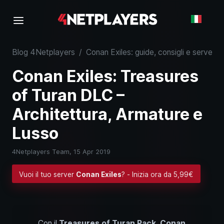
Blog 4Netplayers
/
Conan Exiles: guide, consigli e server
/
Conan Exiles: Treasures
of Turan DLC –
Architettura, Armature e
Lusso
4Netplayers Team,
15 Apr 2019
Vuoi il tuo server
Conan Exiles
? - Inizia ora da 5,99€
Con il
Treasures of Turan Pack
,
Conan