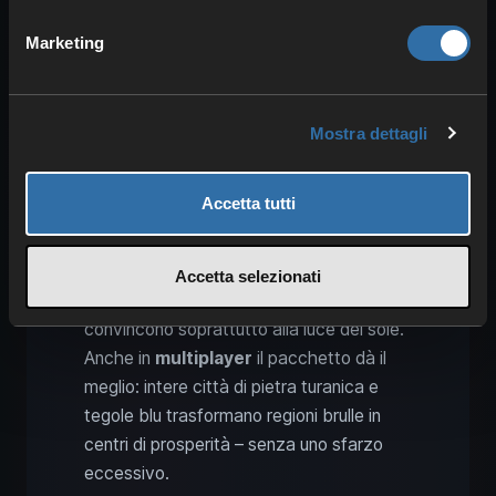
Marketing
Realizzazione tecnica:
prestazioni, menu di
costruzione e multiplayer
Mostra dettagli
L’integrazione è
perfetta
: trovi tutti i
contenuti nei consueti menu di
Accetta tutti
costruzione e creazione. Nonostante
l’abbondanza di oggetti, le
prestazioni
restano stabili
; le texture sono
Accetta selezionati
dettagliate, gli effetti di materiali e colori
convincono soprattutto alla luce del sole.
Anche in
multiplayer
il pacchetto dà il
meglio: intere città di pietra turanica e
tegole blu trasformano regioni brulle in
centri di prosperità – senza uno sfarzo
eccessivo.