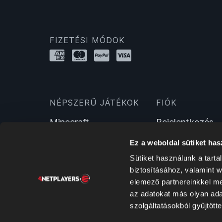
FIZETÉSI MÓDOK
NÉPSZERŰ JÁTÉKOK
FIÓK
Minecraft
Bejelentkezés
Hytale
Regisztráció
Ez a weboldal sütiket has
Farming Simulator 25
Sütiket használunk a tart
Valheim
biztosításához, valamint 
ARK: Survival Evolved
elemező partnereinkkel me
7 Days To Die
az adatokat más olyan ad
DayZ
szolgáltatásokból gyűjtötte
Satisfactory