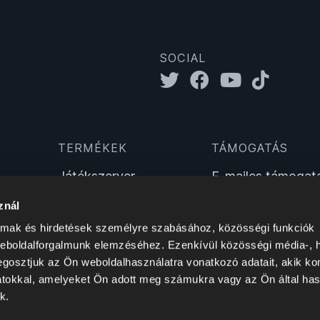
SOCIAL
TERMÉKEK
TÁMOGATÁS
Játékszerver
E-mailes támogat
TeamSpeak-szerver
Telefonos támoga
znál
Sinusbot
Élő csevegés
almak és hirdetések személyre szabásához, közösségi funkciók
Wiki
weboldalforgalmunk elemzéséhez. Ezenkívül közösségi média-, h
gosztjuk az Ön weboldalhasználatra vonatkozó adatait, akik ko
atokkal, amelyeket Ön adott meg számukra vagy az Ön által ha
k.