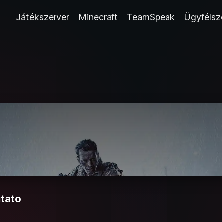
Játékszerver
Minecraft
TeamSpeak
Ügyfélsz
utato