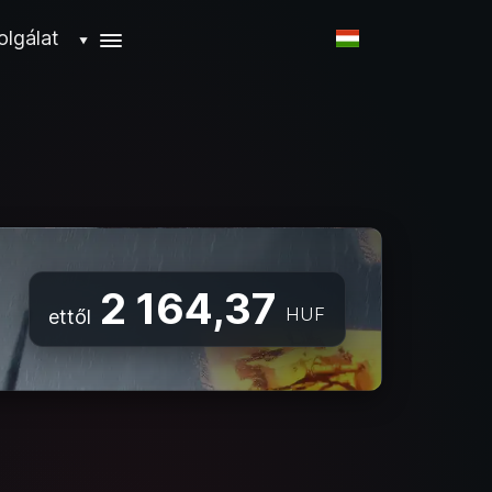
olgálat
▼
2 164,37
HUF
ettől