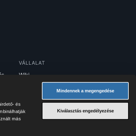
VÁLLALAT
ás
Wiki
tás
Blog
Technológia
Mindennek a megengedése
irdető- és
Kiválasztás engedélyezése
mbinálhatják
sznált más