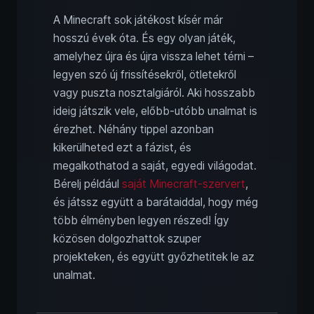
A Minecraft sok játékost kísér már
hosszú évek óta. És egy olyan játék,
amelyhez újra és újra vissza lehet térni –
legyen szó új frissítésekről, ötletekről
vagy puszta nosztalgiáról. Aki hosszabb
ideig játszik vele, előbb-utóbb unalmat is
érezhet. Néhány tippel azonban
kikerülheted ezt a fázist, és
megalkothatod a saját, egyedi világodat.
Bérelj például
saját Minecraft-szervert
,
és játssz együtt a barátaiddal, hogy még
több élményben legyen részed! Így
közösen dolgozhattok szuper
projekteken, és együtt győzhetitek le az
unalmat.