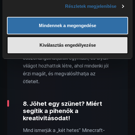
Részletek megjelenítése
A szerver egyik legklasszabb
sajátossága a munkamegosztás.
Mindennek a megengedése
Mindenki arra koncentrálhat, amit a
legjobban szeret. Van, aki imád
gyémántok után kutatni, mások inkább
Kiválasztás engedélyezése
hatalmas épületeket húznak fel. Így
összehangolhatjátok egymást, és olyan
világot hozhattok létre, ahol mindenki jól
érzi magát, és megvalósíthatja az
ötleteit.
8. Jöhet egy szünet? Miért
segítik a pihenők a
kreativitásodat!
Mind ismerjük a „két hetes” Minecraft-