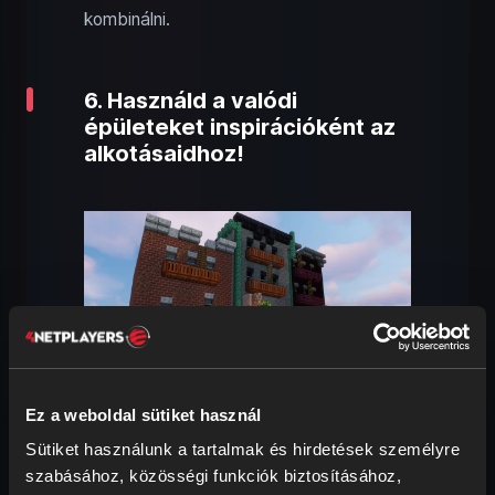
kombinálni.
6. Használd a valódi
épületeket inspirációként az
alkotásaidhoz!
Ez a weboldal sütiket használ
Az előző ponttal összhangban a való
Sütiket használunk a tartalmak és hirdetések személyre
életből is meríthetsz inspirációt. Készíts
szabásához, közösségi funkciók biztosításához,
fotókat érdekes épületekről vagy tájakról,