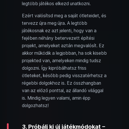
legtöbb játékos elkezd unatkozni.
Ezért valósítsd meg a saját ötleteidet, és
tervezz újra meg újra. A legtöbb
játékosnak ez azt jelenti, hogy van a
fejében néhány betervezett építési
projekt, amelyeket aztán megvalósít. Ez
akkor működik a legjobban, ha sok kisebb
projekted van, amelyeken mindig tudsz
dolgozni. Így kipróbálhatsz friss
ötleteket, később pedig visszatérhetsz a
régebbi dolgokhoz is. Ez összhangban
van az előző ponttal, az állandó világgal
is. Mindig legyen valami, amin épp
dolgozhatsz!
3. Próbálj ki új játékmódokat –