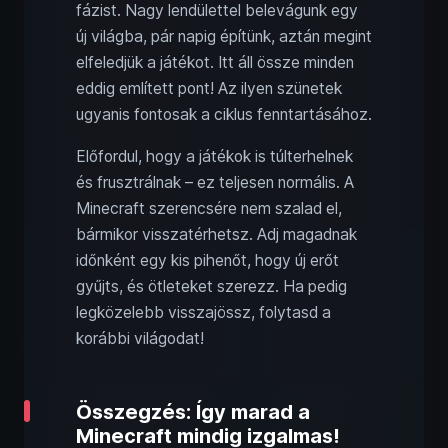
fázist. Nagy lendülettel belevágunk egy
új világba, pár napig építünk, aztán megint
elfeledjük a játékot. Itt áll össze minden
eddig említett pont! Az ilyen szünetek
ugyanis fontosak a ciklus fenntartásához.
Előfordul, hogy a játékok is túlterhelnek
és frusztrálnak – ez teljesen normális. A
Minecraft szerencsére nem szalad el,
bármikor visszatérhetsz. Adj magadnak
időnként egy kis pihenőt, hogy új erőt
gyűjts, és ötleteket szerezz. Ha pedig
legközelebb visszajössz, folytasd a
korábbi világodat!
Összegzés: Így marad a
Minecraft mindig izgalmas!