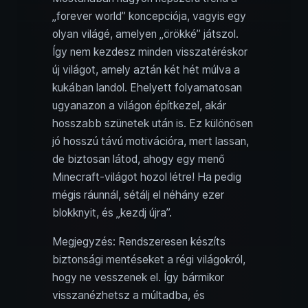
„forever world” koncepciója, vagyis egy
olyan világé, amelyen „örökké” játszol.
Így nem kezdesz minden visszatéréskor
új világot, amely aztán két hét múlva a
kukában landol. Ehelyett folyamatosan
ugyanazon a világon építkezel, akár
hosszabb szünetek után is. Ez különösen
jó hosszú távú motivációra, mert lassan,
de biztosan látod, ahogy egy menő
Minecraft-világot hozol létre! Ha pedig
mégis ráunnál, sétálj el néhány ezer
blokknyit, és „kezdj újra”.
Megjegyzés: Rendszeresen készíts
biztonsági mentéseket a régi világokról,
hogy ne vesszenek el. Így bármikor
visszanézhetsz a múltadba, és