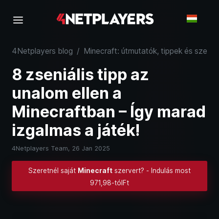
4Netplayers blog
/
Minecraft: útmutatók, tippek és szerve
8 zseniális tipp az
unalom ellen a
Minecraftban – Így marad
izgalmas a játék!
4Netplayers Team,
26 Jan 2025
Szeretnél saját
Minecraft
szervert? - Indulás most
971,98-tólFt