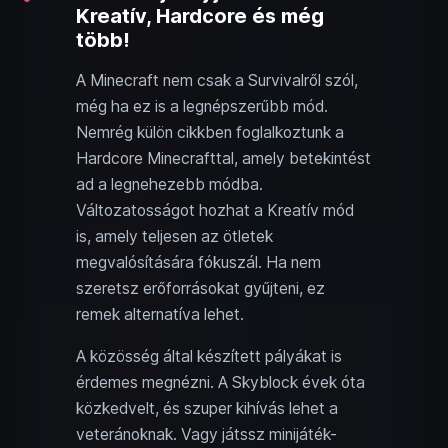
Kreatív, Hardcore és még
több!
A Minecraft nem csak a Survivalről szól,
még ha ez is a legnépszerűbb mód.
Nemrég külön cikkben foglalkoztunk a
Hardcore Minecrafttal, amely betekintést
ad a legnehezebb módba.
Változatosságot hozhat a Kreatív mód
is, amely teljesen az ötletek
megvalósítására fókuszál. Ha nem
szeretsz erőforrásokat gyűjteni, ez
remek alternatíva lehet.
A közösség által készített pályákat is
érdemes megnézni. A Skyblock évek óta
közkedvelt, és szuper kihívás lehet a
veteránoknak. Vagy játssz minijáték-