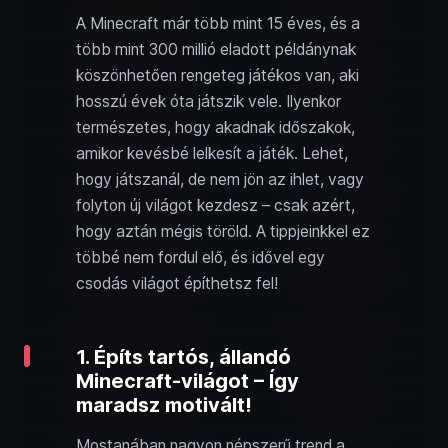
A Minecraft már több mint 15 éves, és a
több mint 300 millió eladott példánynak
köszönhetően rengeteg játékos van, aki
hosszú évek óta játszik vele. Ilyenkor
természetes, hogy akadnak időszakok,
amikor kevésbé lelkesít a játék. Lehet,
hogy játszanál, de nem jön az ihlet, vagy
folyton új világot kezdesz – csak azért,
hogy aztán mégis töröld. A tippjeinkkel ez
többé nem fordul elő, és idővel egy
csodás világot építhetsz fel!
1. Építs tartós, állandó
Minecraft-világot – Így
maradsz motivált!
Mostanában nagyon népszerű trend a