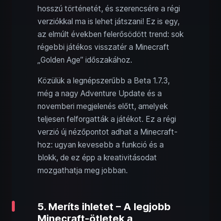
hosszú történetét, és szerencsére a régi
verziókkal ma is lehet játszani! Ez is egy,
az elmúlt években felerősödött trend: sok
régebbi játékos visszatér a Minecraft
„Golden Age” időszakához.
Közülük a legnépszerűbb a Beta 1.7.3,
még a nagy Adventure Update és a
novemberi megjelenés előtt, amelyek
teljesen felforgatták a játékot. Ez a régi
verzió új nézőpontot adhat a Minecraft-
hoz: ugyan kevesebb a funkció és a
blokk, de ez épp a kreativitásodat
mozgathatja meg jobban.
5. Meríts ihletet – A legjobb
Minecraft-ötletek a