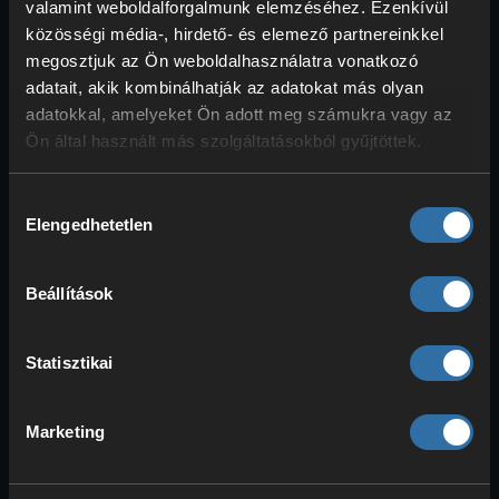
valamint weboldalforgalmunk elemzéséhez. Ezenkívül
és valósítsd meg őket a Minecraft-
közösségi média-, hirdető- és elemező partnereinkkel
világodban. Ez nem csak a
megosztjuk az Ön weboldalhasználatra vonatkozó
kreativitásodat serkenti, hanem segít a
adatait, akik kombinálhatják az adatokat más olyan
valódi építészet Minecraftba
adatokkal, amelyeket Ön adott meg számukra vagy az
ültetésében, és menő megoldási
Ön által használt más szolgáltatásokból gyűjtöttek.
ötleteket adhat a felmerülő problémákra.
Hozzájárulás
Elengedhetetlen
kiválasztása
7. Még több móka barátokkal
– Éld át a Minecraftot
Beállítások
többjátékos módban!
Nem kell természetesen egyedül
Statisztikai
játszanod! A Minecraft akkor a legjobb,
ha az ötleteidet és az örömödet
Marketing
másokkal is megoszthatod. Egy közös
szerver rengeteg mókát ad, és hosszú
távú motivációt is jelenthet.