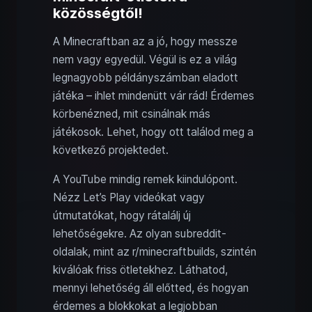
közösségtől!
A Minecraftban az a jó, hogy messze
nem vagy egyedül. Végül is ez a világ
legnagyobb példányszámban eladott
játéka – ihlet mindenütt vár rád! Érdemes
körbenézned, mit csinálnak más
játékosok. Lehet, hogy ott találod meg a
következő projektedet.
A YouTube mindig remek kiindulópont.
Nézz Let’s Play videókat vagy
útmutatókat, hogy rátalálj új
lehetőségekre. Az olyan subreddit-
oldalak, mint az r/minecraftbuilds, szintén
kiválóak friss ötletekhez. Láthatod,
mennyi lehetőség áll előtted, és hogyan
érdemes a blokkokat a legjobban