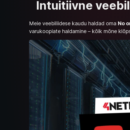
Intuitiivne veebi
Meie veebiliidese kaudu haldad oma
No o
varukoopiate haldamine – kõik mõne klõps