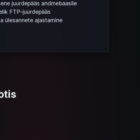
ene juurdepääs andmebaasile
elik FTP-juurdepääs
 ülesannete ajastamine
otis