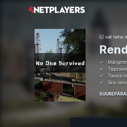
vali teine
Rend
Mängimine
Tipptasem
Tasuta m
Sinu serve
SUUREPÄRA