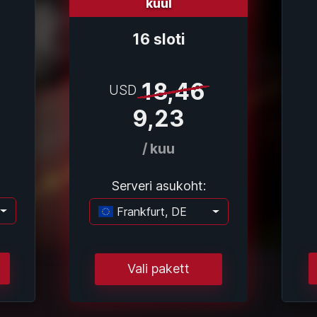
kuul
16 sloti
18,46
USD
9,23
/ kuu
Serveri asukoht:
Frankfurt, DE
adimine...
Laadimine...
Vali pakett