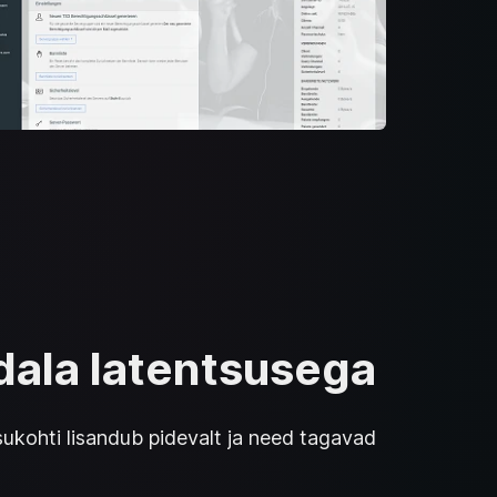
dala latentsusega
kohti lisandub pidevalt ja need tagavad