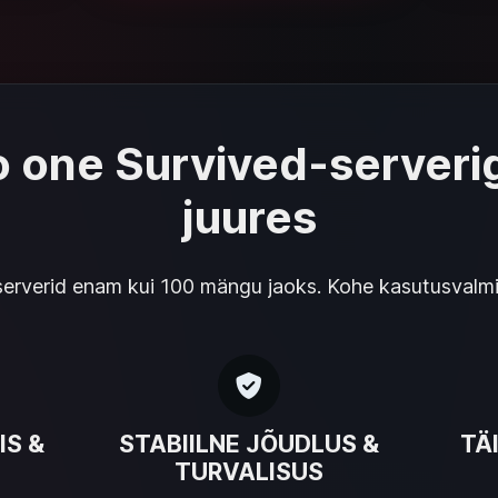
o one Survived-serveri
juures
rverid enam kui 100 mängu jaoks. Kohe kasutusvalmis, 
IS &
STABIILNE JÕUDLUS &
TÄ
TURVALISUS