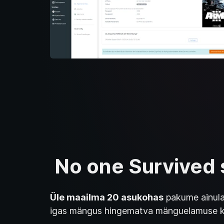
No one Survived 
Üle maailma 20 asukohas
pakume ainula
igas mängus hingematva mänguelamuse k