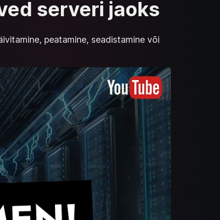
ived serveri jaoks
i käivitamine, peatamine, seadistamine või