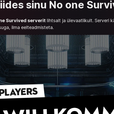
liides sinu No one Surv
ne Survived serverit
lihtsalt ja ülevaatlikult. Server
uga, ilma eelteadmisteta.