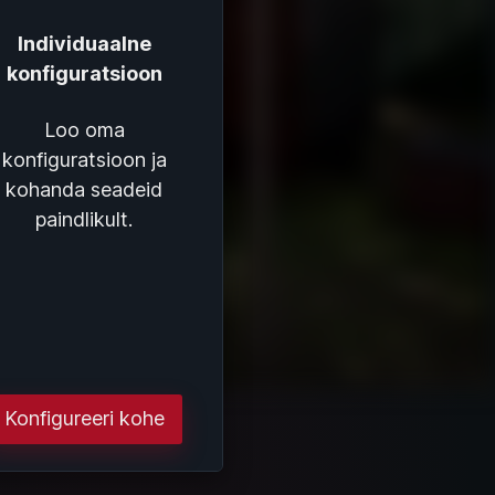
Individuaalne
konfiguratsioon
Loo oma
konfiguratsioon ja
kohanda seadeid
paindlikult.
Konfigureeri kohe