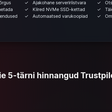
õrgus
Ajakohane serveririistvara
Ots
hetada
Kiired NVMe SSD-kettad
Täi
kendused
Automaatsed varukoopiad
Oma
e 5-tärni hinnangud Trustpil