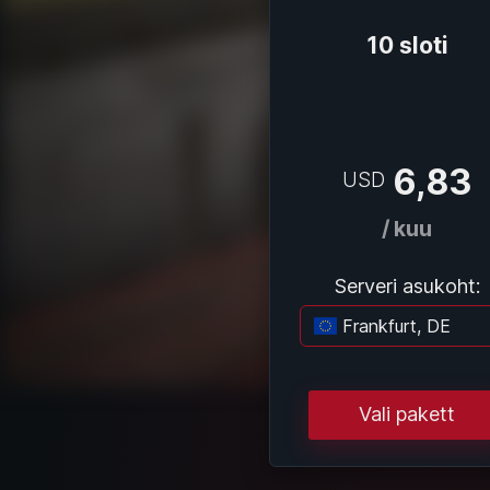
10 sloti
6,83
USD
/ kuu
Serveri asukoht:
Frankfurt, DE
La
Vali pakett