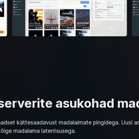
serverite asukohad ma
adset kättesaadavust madalaimate pingidega. Uusi asu
õige madalama latentsusega.