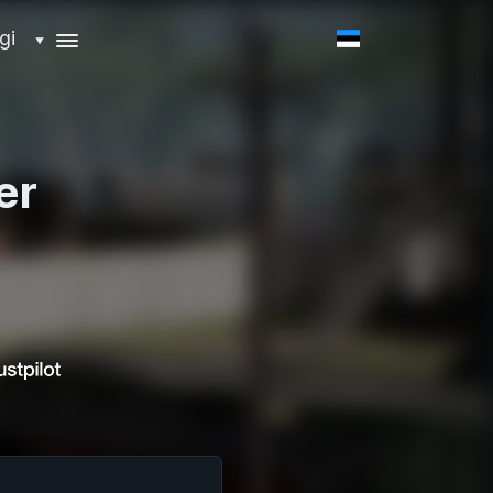
gi
▼
er