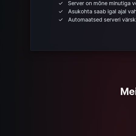
Server on mõne minutiga v
Asukohta saab igal ajal va
Automaatsed serveri värs
Mei