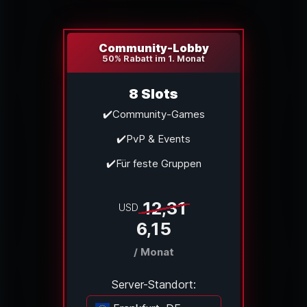
Community-Lobby
50% Rabatt im 1. Monat
8 Slots
✔️Community-Games
✔️PvP & Events
✔️Für feste Gruppen
12,31
USD
6,15
/ Monat
Server-Standort: