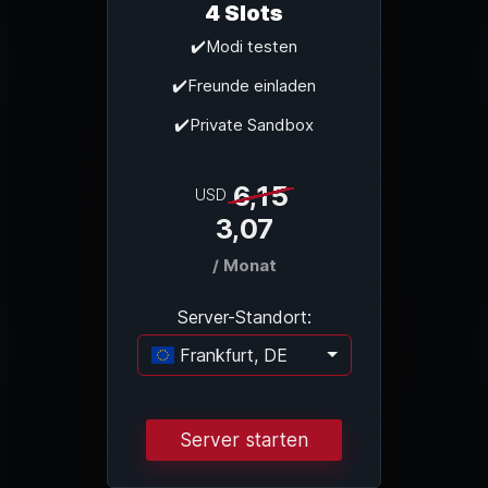
4 Slots
✔️Modi testen
✔️Freunde einladen
✔️Private Sandbox
6,15
USD
3,07
/ Monat
Server-Standort:
Frankfurt, DE
Lade...
Server starten