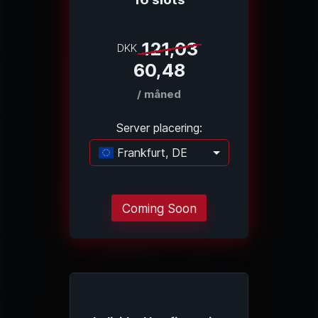
121,03
DKK
60,48
/ måned
Server placering:
Frankfurt, DE
Indlæser...
Coming Soon