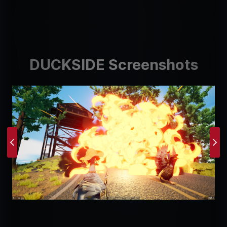
DUCKSIDE Screenshots
Previous
Ne