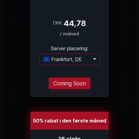
44,78
DKK
/ måned
Server placering:
Frankfurt, DE
Indlæser...
Coming Soon
50% rabat i den første måned
16 slots