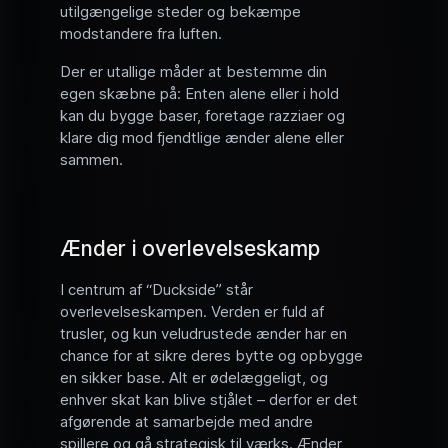
utilgængelige steder og bekæmpe
modstandere fra luften.
Der er utallige måder at bestemme din
egen skæbne på: Enten alene eller i hold
kan du bygge baser, foretage razziaer og
klare dig mod fjendtlige ænder alene eller
sammen.
Ænder i overlevelseskamp
I centrum af “Duckside” står
overlevelseskampen. Verden er fuld af
trusler, og kun veludrustede ænder har en
chance for at sikre deres bytte og opbygge
en sikker base. Alt er ødelæggeligt, og
enhver skat kan blive stjålet – derfor er det
afgørende at samarbejde med andre
spillere og gå strategisk til værks. Ænder,