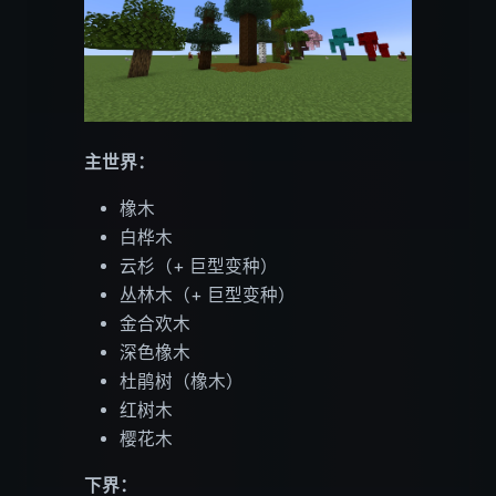
主世界：
橡木
白桦木
云杉（+ 巨型变种）
丛林木（+ 巨型变种）
金合欢木
深色橡木
杜鹃树（橡木）
红树木
樱花木
下界：