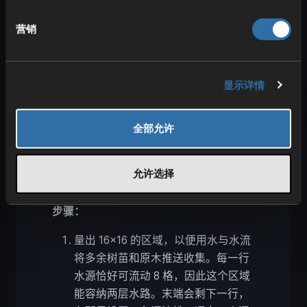
营销
显示详情
产木量最高的树是巨型云杉。虽然也有巨
型丛林树，但它们掉落树苗的概率要低得
全部允许
多，繁育难度更高。此农场还配有“集水
槽”式的收集系统，用水流集中回收多余的
树苗与原木，极大简化使用流程。同样需
允许选择
要骨粉，请准备充足！
步骤：
量出 16×16 的区域，以便用水与水流
将多余树苗和原木推送收集。每一行
水源恰好可流动 8 格，因此这个区域
能容纳两层水路。末端会剩下一行，