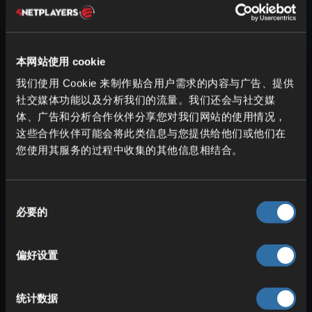
何打造下界枢纽：在 Minecraft 世界中更
快旅行
) 。
步骤：
本网站使用 cookie
我们使用 Cookie 来制作贴合用户需求的内容与广告、提供
这个树木农场与上面的原理相同，但
社交媒体功能以及分析我们的流量。我们还会与社交媒
可以更紧凑。将目标树种的树苗沿直
体、广告和分析合作伙伴分享您对我们网站的使用情况，
线紧密排列，然后用骨粉催熟。同样
这些合作伙伴可能会将此类信息与您提供给他们或他们在
适用于巨型树。
您使用其服务的过程中收集的其他信息相结合。
之后只需砍木，并重复流程即可。
同
必要的
意
Minecraft 云杉农场：用流水实
选
现木材与树苗的自动收集
择
偏好设置
统计数据