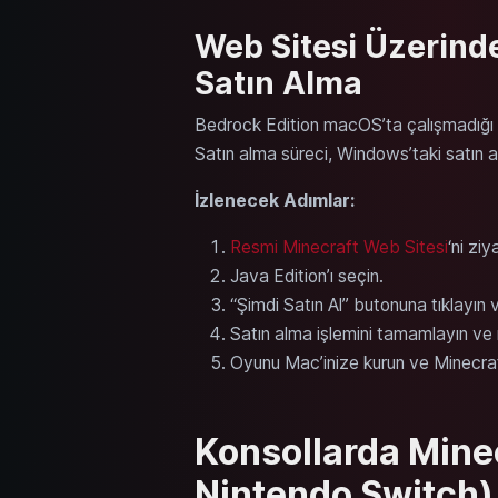
Web Sitesi Üzerind
Satın Alma
Bedrock Edition macOS’ta çalışmadığı iç
Satın alma süreci, Windows’taki satın a
İzlenecek Adımlar:
Resmi Minecraft Web Sitesi
‘ni ziy
Java Edition’ı seçin.
“Şimdi Satın Al” butonuna tıklayın 
Satın alma işlemini tamamlayın ve m
Oyunu Mac’inize kurun ve Minecraf
Konsollarda Minec
Nintendo Switch)