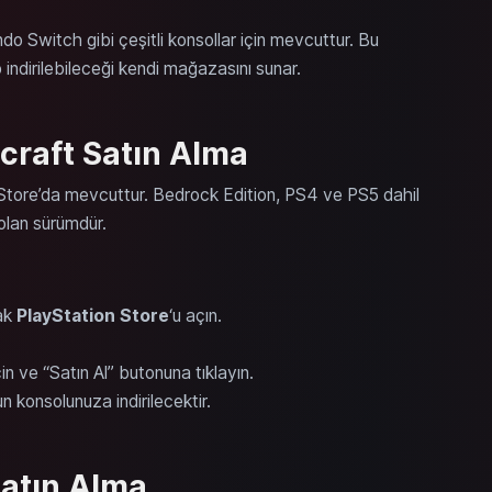
o Switch gibi çeşitli konsollar için mevcuttur. Bu
p indirilebileceği kendi mağazasını sunar.
craft Satın Alma
 Store’da mevcuttur. Bedrock Edition, PS4 ve PS5 dahil
olan sürümdür.
ak
PlayStation Store
‘u açın.
çin ve “Satın Al” butonuna tıklayın.
konsolunuza indirilecektir.
Satın Alma