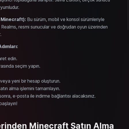
uyumludur.
 Minecraft):
Bu sürüm, mobil ve konsol sürümleriyle
ca Realms, resmi sunucular ve doğrudan oyun üzerinden
.
dımları:
aret edin.
rasında seçim yapın.
n veya yeni bir hesap oluşturun.
satın alma işlemini tamamlayın.
onra, e-posta ile indirme bağlantısı alacaksınız.
başlayın!
erinden Minecraft Satın Alma