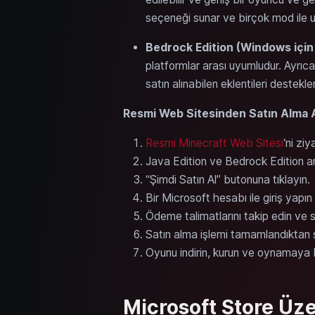
seçeneği sunar ve birçok mod ile 
Bedrock Edition (Windows için
platformlar arası uyumludur. Ayrı
satın alınabilen eklentileri destekler
Resmi Web Sitesinden Satın Alma A
Resmi Minecraft Web Sitesi
‘ni ziy
Java Edition ve Bedrock Edition a
“Şimdi Satın Al” butonuna tıklayın.
Bir Microsoft hesabı ile giriş yapı
Ödeme talimatlarını takip edin ve 
Satın alma işlemi tamamlandıktan s
Oyunu indirin, kurun ve oynamaya 
Microsoft Store Üz