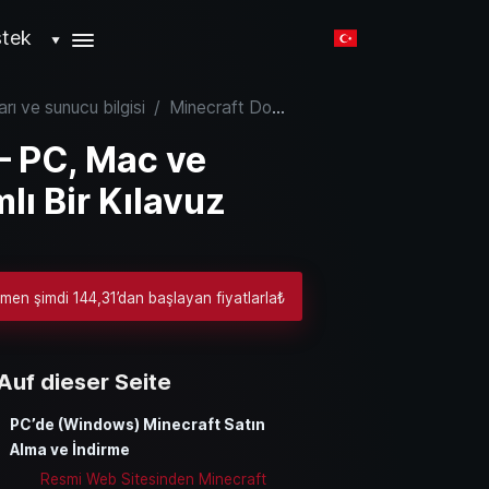
tek
▼
arı ve sunucu bilgisi
/
Minecraft Download – PC, Mac ve Konsollar için Kapsamlı Bir Kılavuz
– PC, Mac ve
lı Bir Kılavuz
men şimdi 144,31’dan başlayan fiyatlarla₺
Auf dieser Seite
PC’de (Windows) Minecraft Satın
Alma ve İndirme
Resmi Web Sitesinden Minecraft