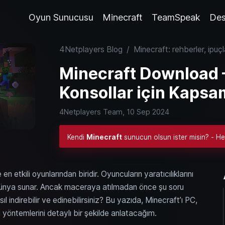
Oyun Sunucusu
Minecraft
TeamSpeak
Des
4Netplayers Blog
/
Minecraft: rehberler, ipuçl
Minecraft Download 
Konsollar için Kapsam
4Netplayers Team,
10 Sep 2024
Kendi
Minecraft
sunucun olsun ister misin? - He
etkili oyunlarından biridir. Oyuncuların yaratıcılıklarını
 dünya sunar. Ancak maceraya atılmadan önce şu soru
l indirebilir ve edinebilirsiniz? Bu yazıda, Minecraft’ı PC,
yöntemlerini detaylı bir şekilde anlatacağım.