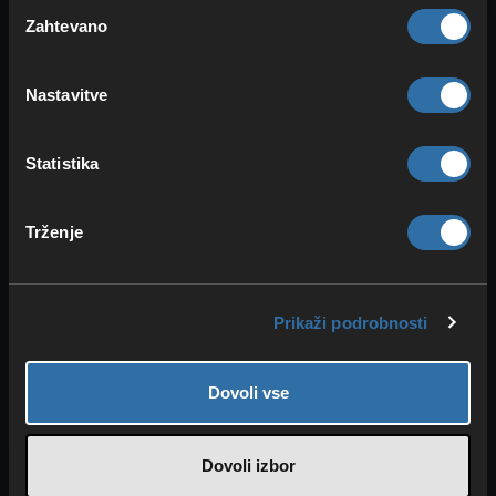
Izbira
prek spletnega vmesnika svojega strežnika.
Kako se prijaviš v spletni …
Zahtevano
soglasja
Prijava v spletni vmesnik strežnika FS22
Nastavitve
Da bo spletni vmesnik tvojega strežnika
dosegljiv, moraš najprej zagnati strežnik. Ko je
stanje tvojega strežnika …
Statistika
Spremeni karierni način v FS22
Postopek je naslednji: Prijavi se v spletni
vmesnik svojega strežnika. Kako to storiš, je
Trženje
opisano tukaj: Kako se …
Spremenite jezik strežnika v FS22
Prikaži podrobnosti
Jezik strežnika lahko spremenite na naslednji
način: Prijavite se v spletni vmesnik svojega
strežnika. Kako to storiti, …
Dovoli vse
Video vodiči za Farming Simulator 22
FS22 – prvi koraki Kako naložim mode
Dovoli izbor