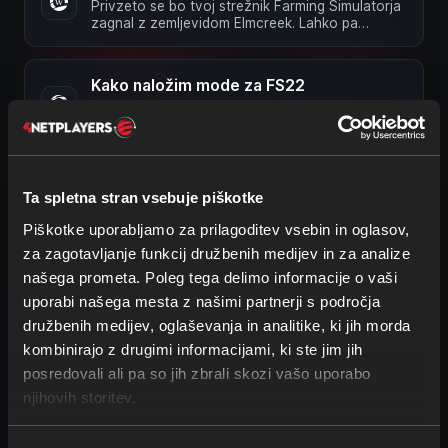
Privzeto se bo tvoj strežnik Farming Simulatorja
zagnal z zemljevidom Elmcreek. Lahko pa
izbereš tudi enega od drugih …
Kako naložim mode za FS22
Mode lahko naložite izključno prek spletnega
vmesnika vašega strežnika. Postopek je
naslednji: Prijavite se v spletni …
Kako postanem admin v FS22
Ta spletna stran vsebuje piškotke
Da lahko postaneš admin, potrebuješ svoje
skrbniško geslo. Svoje skrbniško geslo najdeš v
Piškotke uporabljamo za prilagoditev vsebin in oglasov,
spletnem vmesniku svojega …
za zagotavljanje funkcij družbenih medijev in za analize
našega prometa. Poleg tega delimo informacije o vaši
Kje najdem svoj strežnik v igri FS22
uporabi našega mesta z našimi partnerji s področja
Svoj strežnik lahko preprosto najdeš v igri. Le
družbenih medijev, oglaševanja in analitike, ki jih morda
zagotoviti moraš, da se uporabljeni filtri ujemajo
z nastavitvami …
kombinirajo z drugimi informacijami, ki ste jim jih
posredovali ali pa so jih zbrali skozi vašo uporabo
Nalaganje shranjene igre (savegame) v
njihovih storitev.
FS22
Svojo shranjeno igro (savegame) lahko naložiš