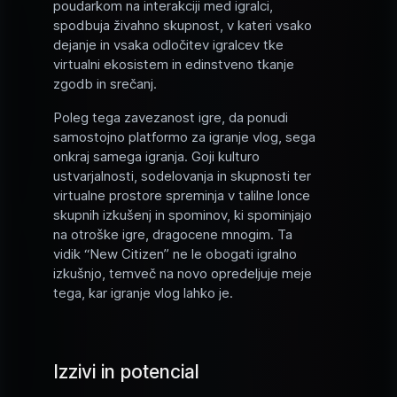
poudarkom na interakciji med igralci,
spodbuja živahno skupnost, v kateri vsako
dejanje in vsaka odločitev igralcev tke
virtualni ekosistem in edinstveno tkanje
zgodb in srečanj.
Poleg tega zavezanost igre, da ponudi
samostojno platformo za igranje vlog, sega
onkraj samega igranja. Goji kulturo
ustvarjalnosti, sodelovanja in skupnosti ter
virtualne prostore spreminja v talilne lonce
skupnih izkušenj in spominov, ki spominjajo
na otroške igre, dragocene mnogim. Ta
vidik “New Citizen” ne le obogati igralno
izkušnjo, temveč na novo opredeljuje meje
tega, kar igranje vlog lahko je.
Izzivi in potencial