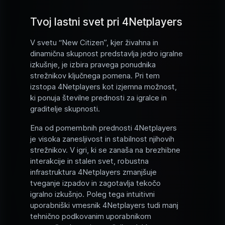
Tvoj lastni svet pri 4Netplayers
V svetu “New Citizen”, kjer živahna in
dinamična skupnost predstavlja jedro igralne
izkušnje, je izbira pravega ponudnika
strežnikov ključnega pomena. Pri tem
izstopa 4Netplayers kot izjemna možnost,
ki ponuja številne prednosti za igralce in
graditelje skupnosti.
Ena od pomembnih prednosti 4Netplayers
je visoka zanesljivost in stabilnost njihovih
strežnikov. V igri, ki se zanaša na brezhibne
interakcije in stalen svet, robustna
infrastruktura 4Netplayers zmanjšuje
tveganje izpadov in zagotavlja tekočo
igralno izkušnjo. Poleg tega intuitivni
uporabniški vmesnik 4Netplayers tudi manj
tehnično podkovanim uporabnikom