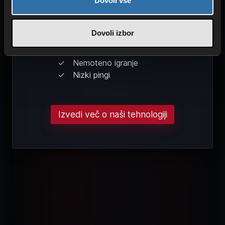
Dovoli vse
Dovoli izbor
VRHUNSKA ZMOGLJIVOST
Optimizirane komponente
Nemoteno igranje
Nizki pingi
Izvedi več o naši tehnologiji