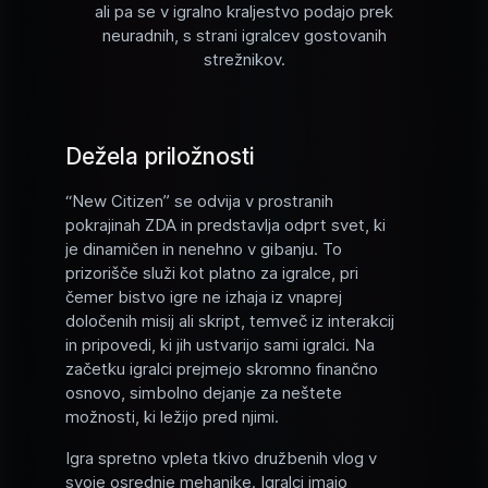
ali pa se v igralno kraljestvo podajo prek
neuradnih, s strani igralcev gostovanih
strežnikov.
Dežela priložnosti
“New Citizen” se odvija v prostranih
pokrajinah ZDA in predstavlja odprt svet, ki
je dinamičen in nenehno v gibanju. To
prizorišče služi kot platno za igralce, pri
čemer bistvo igre ne izhaja iz vnaprej
določenih misij ali skript, temveč iz interakcij
in pripovedi, ki jih ustvarijo sami igralci. Na
začetku igralci prejmejo skromno finančno
osnovo, simbolno dejanje za neštete
možnosti, ki ležijo pred njimi.
Igra spretno vpleta tkivo družbenih vlog v
svoje osrednje mehanike. Igralci imajo