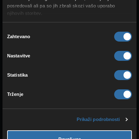
posredovali ali pa so jih zbrali skozi vašo uporabo
njihovih storitev.
Izbira
Zahtevano
soglasja
VARNOST IN ZAŠČITA
Zaščita pred DDoS-napadi
Nastavitve
Redundantno napajanje
Visoka stabilnost
Statistika
Trženje
Prikaži podrobnosti