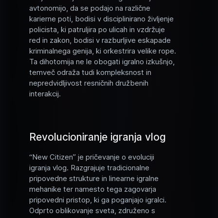
avtonomijo, da se podajo na različne
karierne poti, bodisi v disciplinirano življenje
policista, ki patruljira po ulicah in vzdržuje
red in zakon, bodisi v razburljive eskapade
kriminalnega genija, ki orkestrira velike rope.
Ta dihotomija ne le obogati igralno izkušnjo,
temveč odraža tudi kompleksnost in
nepredvidljivost resničnih družbenih
interakcij.
Revolucioniranje igranja vlog
“New Citizen” je pričevanje o evoluciji
igranja vlog. Razgrajuje tradicionalne
pripovedne strukture in linearne igralne
mehanike ter namesto tega zagovarja
pripovedni pristop, ki ga poganjajo igralci.
Odprto oblikovanje sveta, združeno s