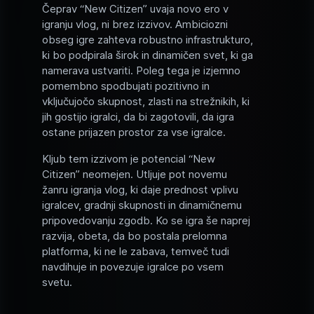
Čeprav “New Citizen” uvaja novo ero v
igranju vlog, ni brez izzivov. Ambiciozni
obseg igre zahteva robustno infrastrukturo,
ki bo podpirala širok in dinamičen svet, ki ga
namerava ustvariti. Poleg tega je izjemno
pomembno spodbujati pozitivno in
vključujočo skupnost, zlasti na strežnikih, ki
jih gostijo igralci, da bi zagotovili, da igra
ostane prijazen prostor za vse igralce.
Kljub tem izzivom je potencial “New
Citizen” neomejen. Utljuje pot novemu
žanru igranja vlog, ki daje prednost vplivu
igralcev, gradnji skupnosti in dinamičnemu
pripovedovanju zgodb. Ko se igra še naprej
razvija, obeta, da bo postala prelomna
platforma, ki ne le zabava, temveč tudi
navdihuje in povezuje igralce po vsem
svetu.