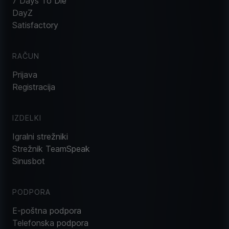
7 Days To Die
DayZ
Satisfactory
RAČUN
Prijava
Registracija
IZDELKI
Igralni strežniki
Strežnik TeamSpeak
Sinusbot
PODPORA
E-poštna podpora
Telefonska podpora