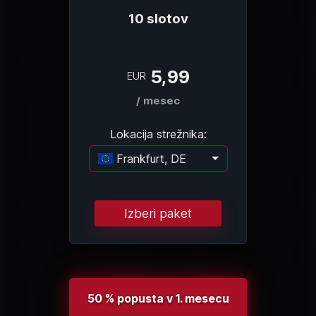
10 slotov
5,99
EUR
/ mesec
Lokacija strežnika:
Frankfurt, DE
Nalagam …
Izberi paket
50 % popusta v 1. mesecu