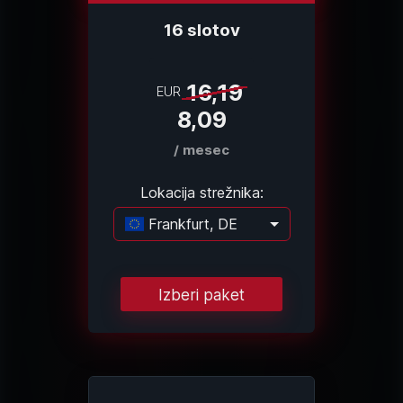
16 slotov
16,19
EUR
8,09
/ mesec
Lokacija strežnika:
Frankfurt, DE
Nalagam …
Izberi paket