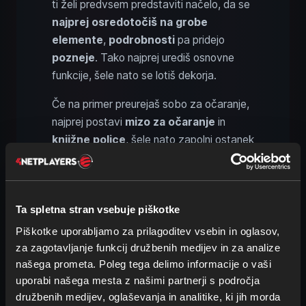
ti želi predvsem predstaviti načelo, da se
najprej osredotočiš na grobe
elemente
,
podrobnosti
pa pridejo
pozneje
. Tako najprej urediš osnovne
funkcije, šele nato se lotiš dekorja.
Če na primer preurejaš sobo za očaranje,
najprej postavi
mizo za očaranje
in
knjižne police
, šele nato zapolni ostanek
prostora. Tako se lahko
lažje orientiraš
in se kasneje posvetiš drobnim detajlom.
Ta spletna stran vsebuje piškotke
Ustvarjalna raba dekor-blokov v
Piškotke uporabljamo za prilagoditev vsebin in oglasov,
Minecraftu
za zagotavljanje funkcij družbenih medijev in za analize
našega prometa. Poleg tega delimo informacije o vaši
uporabi našega mesta z našimi partnerji s področja
družbenih medijev, oglaševanja in analitike, ki jih morda