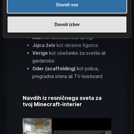
Dovoli vse
skodelice
Čebelnjak
kot polica ali predalnik
Tlačne plošče
kot kuhalna plošča v
Dovoli izbor
kuhinji
Mah
kot alternativa preprogi
Jajca želv
kot okrasne figurice
Verige
kot obešanke za svetila ali
garderobo
Oder (scaffolding)
kot polica,
pregradna stena ali TV-lowboard
Navdih iz resničnega sveta za
tvoj Minecraft-interier