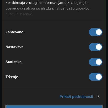
kombinirajo z drugimi informacijami, ki ste jim jih
posredovali ali pa so jih zbrali skozi vašo uporabo
njihovih storitev.
Izbira
Zahtevano
soglasja
Paleta blokov v Minecraftu ponuja kup
nenavadnih možnosti. Pri notranji ureditvi
Nastavitve
moraš včasih razmišljati izven okvirjev, da
dosežeš želeni učinek. Zdaj gre predvsem
za
dekoracijo
in manj za golo funkcijo.
Statistika
Minecraft ima toliko lepih blokov in
predmetov!
Trženje
Nekaj primerov:
Lopute
vseh vrst kot police,
Prikaži podrobnosti
namizne plošče ali polkna
Morske kumare
kot kozarci ali