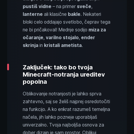
pustiš vidne
– na primer
sveče
,
lanterne
ali klasične
bakle
. Nekateri
bloki celo oddajajo svetlobo, čeprav tega
ne bi pričakoval! Mednje sodijo
miza za
očaranje
,
varilno stojalo
,
ender
skrinja
in
kristali ametista
.
Zaključek: tako bo tvoja
Minecraft-notranja ureditev
popolna
Oblikovanje notranjosti je lahko sprva
zahtevno, saj se želiš najprej osredotočiti
na funkcijo. A ko enkrat razumeš temeljna
načela, jih lahko pozneje uporabljaš
univerzalno. Tvoja najboljša osnova za
dober dizajn je sam prostor. Oblikuj