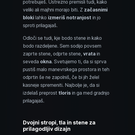
potrebuješ. Ustrezno premisli tudi, kako
veliki ali majhni morajo biti. Z
začasnimi
bloki
lahko
izmeriš notranjost
in jo
sproti prilagajaš.
Odloči se tudi, kje bodo stene in kako
bodo razdeljene. Sem sodijo povsem
zaprte stene, odprte stene,
vrata
in
seveda
okna
. Svetujemo ti, da si sprva
pustiš malo manevrskega prostora in teh
odprtin še ne zapolniš, če bi jih želel
kasneje spremeniti. Najbolje je, da si
izdelaš preprost
tloris
in ga med gradnjo
prilagajaš.
Dvojni stropi, tla in stene za
prilagodljiv dizajn