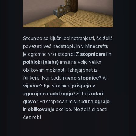
Stopnice so ključni del notranjosti, če želiš
povezati več nadstropij. In v Minecraftu
je ogromno vrst stopnic! Z
stopnicami
in
polbloki (slabs)
imaš na voljo veliko
oblikovnih možnosti. Izhajaj spet iz
funkcije. Naj bodo
ravne stopnice
? Ali
vijačne
? Kje stopnice
prispejo v
zgornjem nadstropju
? Si boš
udaril
glavo
? Pri stopnicah misli tudi na
ograjo
in
oblikovanje
okolice. Ne želiš si pasti
čez rob!