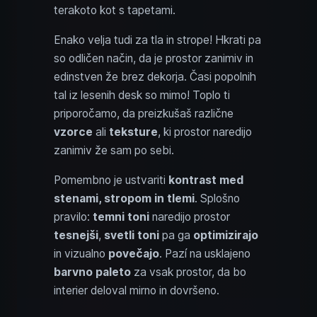
terakoto kot s tapetami.
Enako velja tudi za tla in strope! Hkrati pa
so odličen način, da je prostor zanimiv in
edinstven že brez dekorja. Časi popolnih
tal iz lesenih desk so mimo! Toplo ti
priporočamo, da preizkušaš različne
vzorce
ali
teksture
, ki prostor naredijo
zanimiv že sam po sebi.
Pomembno je ustvariti
kontrast med
stenami, stropom in tlemi
. Splošno
pravilo:
temni toni
naredijo prostor
tesnejši
,
svetli toni
pa ga
optimizirajo
in vizualno
povečajo
. Pazí na usklajeno
barvno paleto
za vsak prostor, da bo
interier deloval mirno in dovršeno.