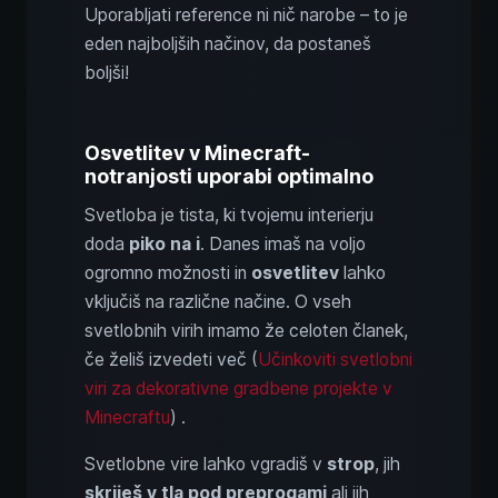
Uporabljati reference ni nič narobe – to je
eden najboljših načinov, da postaneš
boljši!
Osvetlitev v Minecraft-
notranjosti uporabi optimalno
Svetloba je tista, ki tvojemu interierju
doda
piko na i
. Danes imaš na voljo
ogromno možnosti in
osvetlitev
lahko
vključiš na različne načine. O vseh
svetlobnih virih imamo že celoten članek,
če želiš izvedeti več (
Učinkoviti svetlobni
viri za dekorativne gradbene projekte v
Minecraftu
) .
Svetlobne vire lahko vgradiš v
strop
, jih
skriješ v tla pod preprogami
ali jih