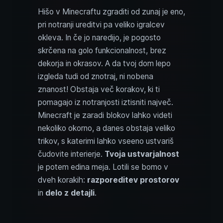
Hišo v Minecraftu zgraditi od zunaj je eno,
pri notranji ureditvi pa veliko igralcev
okleva. In če jo naredijo, je pogosto
skrčena na golo funkcionalnost, brez
dekorja in okrasov. A da tvoj dom lepo
izgleda tudi od znotraj, ni nobena
znanost! Obstaja več korakov, ki ti
pomagajo iz notranjosti iztisniti največ.
Minecraft je zaradi blokov lahko videti
nekoliko okorno, a danes obstaja veliko
trikov, s katerimi lahko vseeno ustvariš
čudovite interierje.
Tvoja ustvarjalnost
je potem edina meja. Lotili se bomo v
dveh korakih:
razporeditev prostorov
in
delo z detajli
.