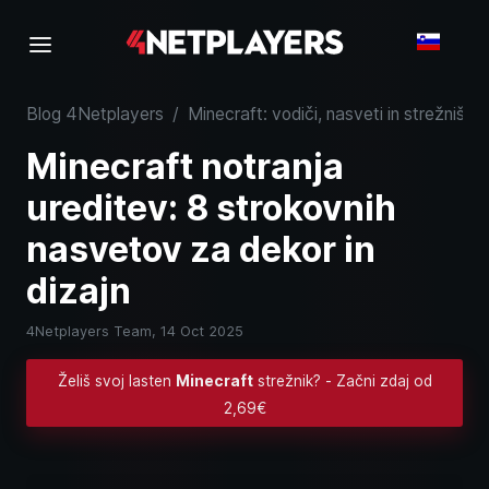
Blog 4Netplayers
/
Minecraft: vodiči, nasveti in strežniško
Minecraft notranja
ureditev: 8 strokovnih
nasvetov za dekor in
dizajn
4Netplayers Team,
14 Oct 2025
Želiš svoj lasten
Minecraft
strežnik? - Začni zdaj od
2,69€