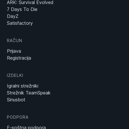
ARK: Survival Evolved
7 Days To Die
DayZ
Satisfactory
RAČUN
Prijava
Registracija
IZDELKI
Igralni strežniki
Strežnik TeamSpeak
Sinusbot
PODPORA
E-poštna podpora