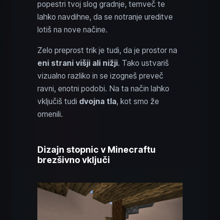
popestri tvoj slog gradnje, temveč te
lahko navdihne, da se notranje ureditve
lotiš na nove načine.
Zelo preprost trik je tudi, da je prostor na
eni strani višji ali nižji
. Tako ustvariš
vizualno razliko in se izogneš preveč
ravni, enotni podobi. Na ta način lahko
vključiš tudi
dvojna tla
, kot smo že
omenili.
Dizajn stopnic v Minecraftu
brezšivno vključi