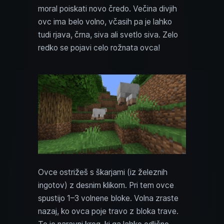
moral poiskati novo čredo. Večina divjih
ovc ima belo volno, včasih pa je lahko
tudi rjava, črna, siva ali svetlo siva. Zelo
redko se pojavi celo rožnata ovca!
Ovce ostrižeš s škarjami (iz železnih
ingotov) z desnim klikom. Pri tem ovce
spustijo 1–3 volnene bloke. Volna zraste
nazaj, ko ovca poje travo z bloka trave.