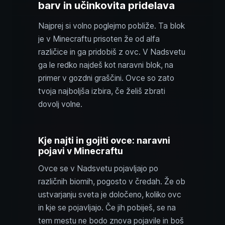
barv in učinkovita pridelava
Najprej si volno poglejmo pobliže. Ta blok
je v Minecraftu prisoten že od alfa
različice in ga pridobiš z ovc. V Nadsvetu
ga le redko najdeš kot naravni blok, na
primer v gozdni graščini. Ovce so zato
tvoja najboljša izbira, če želiš zbrati
dovolj volne.
Kje najti in gojiti ovce: naravni
pojavi v Minecraftu
Ovce se v Nadsvetu pojavljajo po
različnih biomih, pogosto v čredah. Že ob
ustvarjanju sveta je določeno, koliko ovc
in kje se pojavljajo. Če jih pobiješ, se na
tem mestu ne bodo znova pojavile in boš