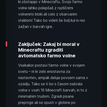
ki obstajajo v Minecraftu. Svojo farmo
volne lahko polepšaš z različnimi
volnenimi bloki ali celo z obarvanim
steklom! Tako bo videti še bolj kul in res
zažari v barvah igre.
Zaključek: Zakaj bi moral v
Minecraftu zgraditi
avtomatsko farmo volne
Vsekakor postavi farmo volne v svojem
svetu – ni le zelo enostavna za
nastavitev, ampak deluje povsem sama v
ozadju. Tako se ti bo s časom nabrala
volna v vseh 16 Minecraft barvah, in to z
minimalnim trudom. Zgradi pisane
preproge ali se spusti v globine po