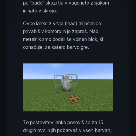
pa “pade” skozi tla v vagoneto z lijakom
in nato v skrinjo.
Ovco lahko z vrvjo (lead) ali pšenico
privabiš v komoro in jo zapreš. Nad
metalnik smo dodali še volnen blok, ki
označuje, za katero barvo gre.
To postavitev lahko ponoviš še za 15
drugih ovc in jih pobarvaš v vseh barvah,