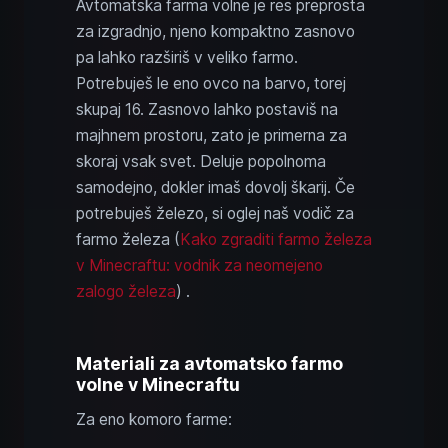
Avtomatska farma volne je res preprosta
za izgradnjo, njeno kompaktno zasnovo
pa lahko razširiš v veliko farmo.
Potrebuješ le eno ovco na barvo, torej
skupaj 16. Zasnovo lahko postaviš na
majhnem prostoru, zato je primerna za
skoraj vsak svet. Deluje popolnoma
samodejno, dokler imaš dovolj škarij. Če
potrebuješ železo, si oglej naš vodič za
farmo železa (
Kako zgraditi farmo železa
v Minecraftu: vodnik za neomejeno
zalogo železa
) .
Materiali za avtomatsko farmo
volne v Minecraftu
Za eno komoro farme: