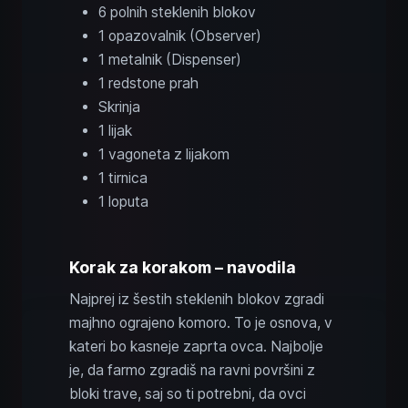
6 polnih steklenih blokov
1 opazovalnik (Observer)
1 metalnik (Dispenser)
1 redstone prah
Skrinja
1 lijak
1 vagoneta z lijakom
1 tirnica
1 loputa
Korak za korakom – navodila
Najprej iz šestih steklenih blokov zgradi
majhno ograjeno komoro. To je osnova, v
kateri bo kasneje zaprta ovca. Najbolje
je, da farmo zgradiš na ravni površini z
bloki trave, saj so ti potrebni, da ovci