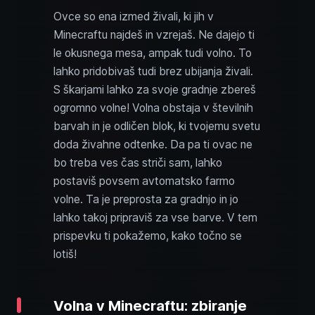
Ovce so ena izmed živali, ki jih v
Minecraftu najdeš in vzrejaš. Ne dajejo ti
le okusnega mesa, ampak tudi volno. To
lahko pridobivaš tudi brez ubijanja živali.
S škarjami lahko za svoje gradnje zbereš
ogromno volne! Volna obstaja v številnih
barvah in je odličen blok, ki tvojemu svetu
doda živahne odtenke. Da pa ti ovac ne
bo treba ves čas striči sam, lahko
postaviš povsem avtomatsko farmo
volne. Ta je preprosta za gradnjo in jo
lahko takoj pripraviš za vse barve. V tem
prispevku ti pokažemo, kako točno se
lotiš!
Volna v Minecraftu: zbiranje