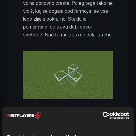
volna ponovno zraste. Poleg tega tako ne
vidiš, kaj se dogaja pod farmo, in se vse
lepo zlije s pokrajino. Steklo je
pomembno, da trava dobi dovolj
svetlobe. Nad farmo zato ne delaj strehe.
Redstone mehanizem je preprost. Na
prosti strani farme izkoplji blok v globino.
Postavi opazovalnik tako, da gleda v blok
trave. Tako zazna, kdaj ovca je in kdaj je