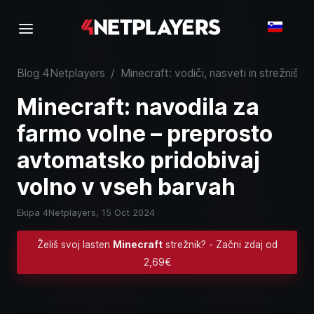
Blog 4Netplayers
/
Minecraft: vodiči, nasveti in strežniško
Minecraft: navodila za
farmo volne – preprosto
avtomatsko pridobivaj
volno v vseh barvah
Ekipa 4Netplayers,
15 Oct 2024
Želiš svoj lasten
Minecraft
strežnik? - Začni zdaj od
2,69€