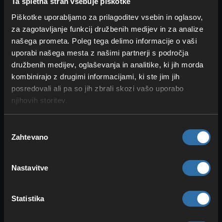
Ta spletna stran vsebuje piškotke
volna ponovno zrasla (sprememba
Piškotke uporabljamo za prilagoditev vsebin in oglasov,
bloka). Nad opazovalnik postavi metalnik,
za zagotavljanje funkcij družbenih medijev in za analize
obrnjen proti steklenim blokom. Na blok
našega prometa. Poleg tega delimo informacije o vaši
za opazovalnikom in ob metalniku položi
uporabi našega mesta z našimi partnerji s področja
redstone prah. Metalnik napolni z dovolj
družbenih medijev, oglaševanja in analitike, ki jih morda
škarjami.
kombinirajo z drugimi informacijami, ki ste jim jih
posredovali ali pa so jih zbrali skozi vašo uporabo
njihovih storitev.
Izbira
Zahtevano
soglasja
Nastavitve
Zbiralni mehanizem uporablja vagoneto z
Statistika
lijakom, saj ta pobira predmete skozi poln