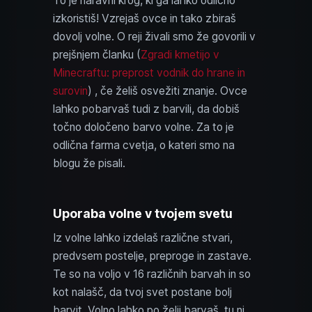
To je naravni krog, ki ga lahko odlično
izkoristiš! Vzrejaš ovce in tako zbiraš
dovolj volne. O reji živali smo že govorili v
prejšnjem članku (
Zgradi kmetijo v
Minecraftu: preprost vodnik do hrane in
surovin
) , če želiš osvežiti znanje. Ovce
lahko pobarvaš tudi z barvili, da dobiš
točno določeno barvo volne. Za to je
odlična farma cvetja, o kateri smo na
blogu že pisali.
Uporaba volne v tvojem svetu
Iz volne lahko izdelaš različne stvari,
predvsem postelje, preproge in zastave.
Te so na voljo v 16 različnih barvah in so
kot nalašč, da tvoj svet postane bolj
barvit. Volno lahko po želji barvaš, tu ni