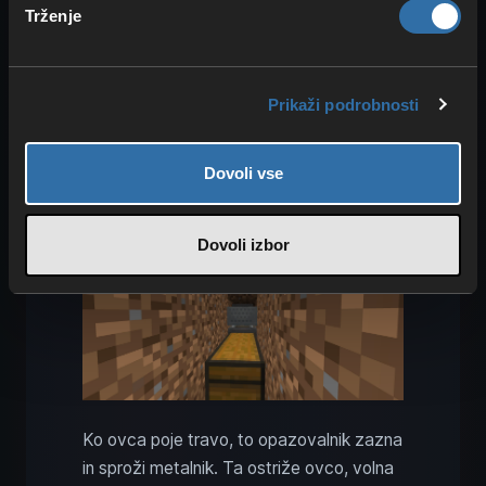
blok. Pod farmo izkoplji majhen rov. Pod
Trženje
blokom trave med steklom morata biti
dva bloka prazna. Tja postavi lijak,
priključen na skrinjo, na lijak tirnico, nanjo
Prikaži podrobnosti
pa vagoneto z lijakom. Luknjo nato zasuj
in pred steklom namesti loputo, da lahko
dosežeš skrinjo.
Dovoli vse
Dovoli izbor
Ko ovca poje travo, to opazovalnik zazna
in sproži metalnik. Ta ostriže ovco, volna