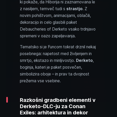
ki pokaže, da Hiborija ni zaznamovana le
z nasiljem, temveč tudi s
strastjo
. Z
novim pohištvom, animacijami, oblačili,
dekoracijo in celo glasbili paket
Debaucheries of Derketo vsako trdnjavo
spremeni v oazo zapeljevanja.
Tematsko si je Funcom tokrat drznil nekaj
posebnega: napetost med življenjem in
smrtjo, ekstazo in minljivostjo.
Derketo
,
boginja, kateri je paket posvečen,
simbolizira oboje – in prav ta dvojnost
prežema vse vsebine.
Razkošni gradbeni elementi v
Derketo-DLC-ju za Conan
Exiles: arhitektura in dekor