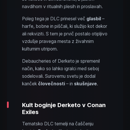
navdihom v ritualnih plesih in proslavah.
Poleg tega je DLC prinesel več
glasbil
–
harfe, bobne in piščali, ki služijo kot dekor
ali rekviziti. S tem je prvič postalo otipljivo
vzdušje pravega mesta z živahnim
kulturnim utripom.
Debaucheries of Derketo je spremenil
način, kako so lahko igralci med seboj
sodelovali. Surovemu svetu je dodal
kanček
človečnosti
– in
skušnjave
.
Kult boginje Derketo v Conan
Exiles
Tematsko DLC temelji na čaščenju