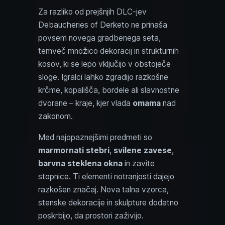
Za razliko od prejšnjih DLC-jev
Debaucheries of Derketo ne prinaša
povsem novega gradbenega seta,
temveč množico dekoracij in strukturnih
kosov, ki se lepo vključijo v obstoječe
sloge. Igralci lahko zgradijo razkošne
krčme, kopališča, bordele ali slavnostne
dvorane – kraje, kjer vlada
omama
nad
zakonom.
Med najopaznejšimi predmeti so
marmornati stebri
,
svilene zavese
,
barvna steklena okna
in zavite
stopnice. Ti elementi notranjosti dajejo
razkošen značaj. Nova talna vzorca,
stenske dekoracije in skulpture dodatno
poskrbijo, da prostori zaživijo.