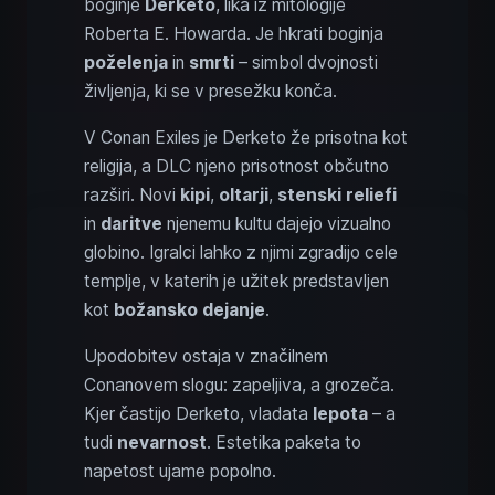
boginje
Derketo
, lika iz mitologije
Roberta E. Howarda. Je hkrati boginja
poželenja
in
smrti
– simbol dvojnosti
življenja, ki se v presežku konča.
V Conan Exiles je Derketo že prisotna kot
religija, a DLC njeno prisotnost občutno
razširi. Novi
kipi
,
oltarji
,
stenski reliefi
in
daritve
njenemu kultu dajejo vizualno
globino. Igralci lahko z njimi zgradijo cele
templje, v katerih je užitek predstavljen
kot
božansko dejanje
.
Upodobitev ostaja v značilnem
Conanovem slogu: zapeljiva, a grozeča.
Kjer častijo Derketo, vladata
lepota
– a
tudi
nevarnost
. Estetika paketa to
napetost ujame popolno.