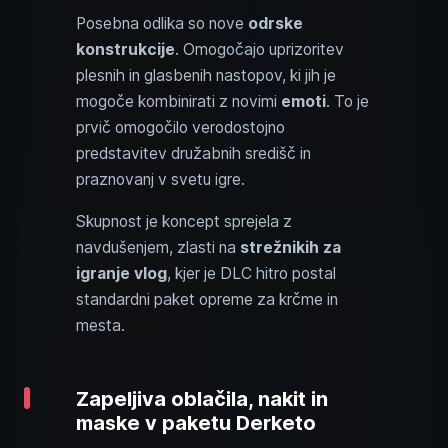
Posebna odlika so nove
odrske
konstrukcije
. Omogočajo uprizoritev
plesnih in glasbenih nastopov, ki jih je
mogoče kombinirati z novimi
emoti
. To je
prvič omogočilo verodostojno
predstavitev družabnih središč in
praznovanj v svetu igre.
Skupnost je koncept sprejela z
navdušenjem, zlasti na
strežnikih za
igranje vlog
, kjer je DLC hitro postal
standardni paket opreme za krčme in
mesta.
Zapeljiva oblačila, nakit in
maske v paketu Derketo