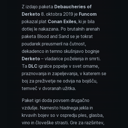
Z izdajo paketa
Debaucheries of
Derketo
8. oktobra 2019 je
Funcom
pokazal plat
Conan Exiles
, ki je bila
dotlej le nakazana. Po brutalnih arenah
paketa Blood and Sand se je tokrat
poudarek preusmeril na čutnost,
dekadenco in temno skušnjavo boginje
Derketo
– vladarice poželenja in smrti.
Ta
DLC
igralce popelje v svet omame,
praznovanja in zapeljevanja, v katerem se
boj za preživetje ne odvija na bojišču,
temveč v dvoranah užitka.
Paket igri doda povsem drugačno
vzdušje. Namesto hladnega jekla in
krvavih bojev so v ospredju ples, glasba,
vino in človeške strasti. Gre za razširitev,