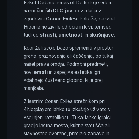
Paket Debaucheries of Derketo je eden
najmočnejših
DLC-jev
po vzdušju v
zgodovini
Conan Exiles
. Pokaže, da svet
Hiborije ne živi le od boja in krvi, temveč
tudi od
strasti
,
umetnosti
in
skušnjave
.
Kdor želi svojo bazo spremeniti v prostor
greha, praznovanja ali čaščenja, bo tukaj
našel prava orodja. Podrobni predmeti,
novi
emoti
in zapeljiva estetika igri
vdahnejo čustveno globino, ki je prej
manjkala.
Z lastnim Conan Exiles strežnikom pri
4Netplayers lahko to izkušnjo uživate v
vsej njeni raznolikosti. Tukaj lahko igralci
gradijo lastna mesta, kultna svetišča ali
slavnostne dvorane, prirejajo zabave in