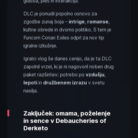
glasba, ples in interakcija.
DLC je ponudil popolno osnovo za
zgodbe zunaj boja –
intrige
,
romanse
,
kultne obrede in dvorno politiko. S tem je
Funcom Conan Exiles odprl za nov tip
igralne izkušnje.
Igralci vlog še danes cenijo, da je ta DLC
zapolnil vrzel, ki je ni nagovoril noben drug
paket razširitev: potrebo po
vzdušju
,
lepoti
in
družbenem izrazu
v svetu
nasilja.
Zaključek: omama, poželenje
in sence v Debaucheries of
Derketo