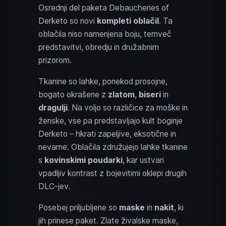
Osrednji del paketa Debaucheries of
Derketo so novi
kompleti oblačil
. Ta
oblačila niso namenjena boju, temveč
predstavitvi, obredju in družabnim
prizorom.
Tkanine so lahke, ponekod prosojne,
bogato okrašene z
zlatom
,
biseri
in
dragulji
. Na voljo so različice za moške in
ženske, vse pa predstavljajo kult boginje
Derketo – hkrati zapeljive, eksotične in
nevarne. Oblačila združujejo lahke tkanine
s
kovinskimi poudarki
, kar ustvari
vpadljiv kontrast z bojevitimi oklepi drugih
DLC-jev.
Posebej priljubljene so
maske
in
nakit
, ki
jih prinese paket. Zlate živalske maske,