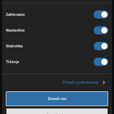
realistično.
Izbira
Zahtevano
soglasja
Funcomu je uspelo ustvariti ravnotežje
med
funkcionalnostjo
in
vzdušjem
.
Novi predmeti so podrobni, a ne
Nastavitve
preobremenjeni, in se barvno dobro
ujemajo z drugimi gradbenimi slogi.
Statistika
Posebej v kombinaciji s
turanijskim
ali
argosijskim
kompletom DLC pokaže
Trženje
svoj polni učinek.
Prepriča tudi tehnična izvedba. Teksture
so ostre, svetlobni odsevi na kovini in
Prikaži podrobnosti
steklu delujejo naravno, zmogljivost pa
ostaja stabilna, tudi ko je hkrati aktivnih
Dovoli vse
veliko svetlobnih elementov.