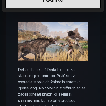
Dovoli izbor
Vpliv na skupnost Conan
Exiles in igranje vlog
Debaucheries of Derketo je bil za
skupnost
prelomnica
. Prvič sta v
ospredje stopila družabno in estetsko
igranje vlog. Na številnih strežnikih so se
začeli odvijati
prazniki
,
sejmi
in
ceremonije
, kjer so bili v središču