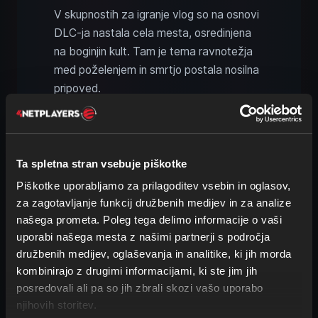
V skupnostih za igranje vlog so na osnovi
DLC-ja nastala cela mesta, osredinjena
na boginjin kult. Tam je tema ravnotežja
med poželenjem in smrtjo postala nosilna
pripoved.
Dekadenca in funkcionalnost
v DLC-ju Debaucheries of
Ta spletna stran vsebuje piškotke
Derketo
Piškotke uporabljamo za prilagoditev vsebin in oglasov,
Čeprav je paket Debaucheries of
za zagotavljanje funkcij družbenih medijev in za analize
našega prometa. Poleg tega delimo informacije o vaši
Derketo predvsem dekorativen, v
uporabi našega mesta z našimi partnerji s področja
vsakdanji igri opravlja tudi
praktične
družbenih medijev, oglaševanja in analitike, ki jih morda
naloge
. Pohištvo je uporabno: stole,
kombinirajo z drugimi informacijami, ki ste jim jih
postelje, klopi in kopeli je mogoče
posredovali ali pa so jih zbrali skozi vašo uporabo
interaktivno uporabljati. Tako postane
njihovih storitev.
vsakdanje življenje v bazah in mestih bolj