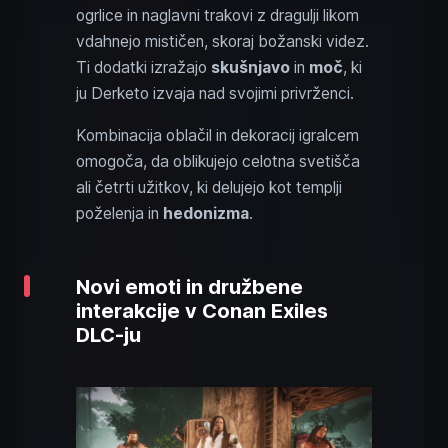
ogrlice in naglavni trakovi z dragulji likom
vdahnejo mističen, skoraj božanski videz.
Ti dodatki izražajo
skušnjavo
in
moč
, ki
ju Derketo izvaja nad svojimi privrženci.
Kombinacija oblačil in dekoracij igralcem
omogoča, da oblikujejo celotna svetišča
ali četrti užitkov, ki delujejo kot templji
poželenja in
hedonizma
.
Novi emoti in družbene
interakcije v Conan Exiles
DLC-ju