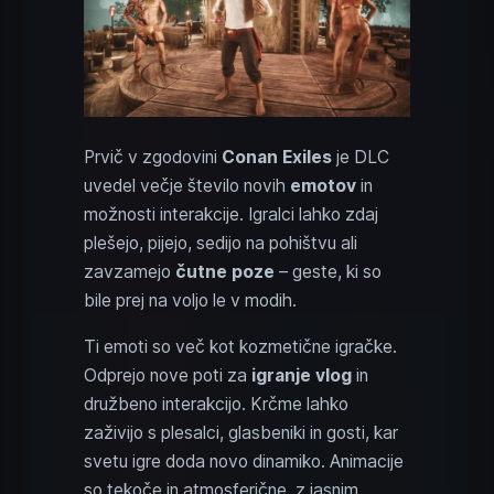
Prvič v zgodovini
Conan Exiles
je DLC
uvedel večje število novih
emotov
in
možnosti interakcije. Igralci lahko zdaj
plešejo, pijejo, sedijo na pohištvu ali
zavzamejo
čutne poze
– geste, ki so
bile prej na voljo le v modih.
Ti emoti so več kot kozmetične igračke.
Odprejo nove poti za
igranje vlog
in
družbeno interakcijo. Krčme lahko
zaživijo s plesalci, glasbeniki in gosti, kar
svetu igre doda novo dinamiko. Animacije
so tekoče in atmosferične, z jasnim