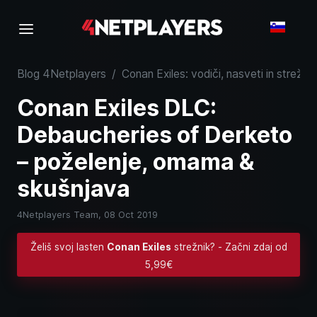
Blog 4Netplayers
/
Conan Exiles: vodiči, nasveti in strežni
Conan Exiles DLC:
Debaucheries of Derketo
– poželenje, omama &
skušnjava
4Netplayers Team,
08 Oct 2019
Želiš svoj lasten
Conan Exiles
strežnik? - Začni zdaj od
5,99€