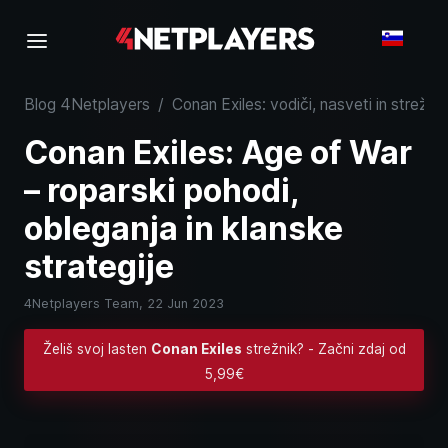
Blog 4Netplayers
/
Conan Exiles: vodiči, nasveti in strežni
Conan Exiles: Age of War
– roparski pohodi,
obleganja in klanske
strategije
4Netplayers Team,
22 Jun 2023
Želiš svoj lasten
Conan Exiles
strežnik? - Začni zdaj od
5,99€