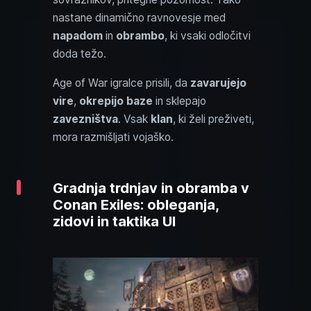
nastane dinamično ravnovesje med
napadom
in
obrambo
, ki vsaki odločitvi
doda težo.
Age of War igralce prisili, da
zavarujejo
vire
,
okrepijo baze
in sklepajo
zavezništva
. Vsak
klan
, ki želi preživeti,
mora razmišljati vojaško.
Gradnja trdnjav in obramba v
Conan Exiles: obleganja,
zidovi in taktika UI