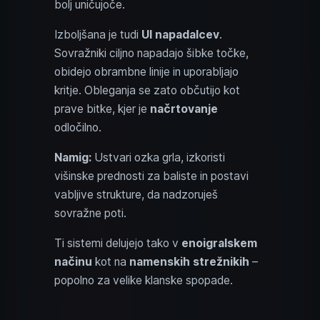
bolj uničujoče.
Izboljšana je tudi
UI napadalcev
.
Sovražniki ciljno napadajo šibke točke,
obidejo obrambne linije in uporabljajo
kritje. Obleganja se zato občutijo kot
prave bitke, kjer je
načrtovanje
odločilno.
Namig:
Ustvari ozka grla, izkoristi
višinske prednosti za baliste in postavi
vabljive strukture, da nadzoruješ
sovražne poti.
Ti sistemi delujejo tako v
enoigralskem
načinu
kot na
namenskih strežnikih
–
popolno za velike klanske spopade.