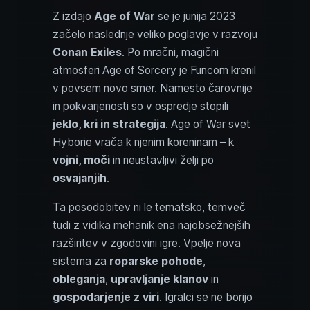
Z izdajo
Age of War
se je junija 2023
začelo naslednje veliko poglavje v razvoju
Conan Exiles
. Po mračni, magični
atmosferi Age of Sorcery je Funcom krenil
v povsem novo smer. Namesto čarovnije
in pokvarjenosti so v ospredje stopili
jeklo, kri in strategija
. Age of War svet
Hyborie vrača k njenim koreninam – k
vojni, moči
in neustavljivi želji po
osvajanjih
.
Ta posodobitev ni le tematsko, temveč
tudi z vidika mehanik ena najobsežnejših
razširitev v zgodovini igre. Vpelje nova
sistema za
roparske pohode
,
obleganja
,
upravljanje klanov
in
gospodarjenje z viri
. Igralci se ne borijo