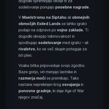
dogodki spreminjajo okolje in za
sodelovanje ponujajo
posebne nagrade
.
V
Maelstromu na Siptahu
ali
obmejnih
območjih Exiled Lands
se lahko igralci
podajo na odprave po
vojne zaklade
. Ti
dogodki okrepijo tekmovalnost in
spodbujajo
sodelovanje
med igralci – ali
rivalstvo
, ko se več skupin poteguje za
isti plen.
Vsaka bitka pripoveduje svojo zgodbo.
Baze gorijo, viri menjajo lastnike in
razmerja moči
se premikajo. Tako
nastane neprekinjen krog
osvajanja
in
ponovne gradnje
, ki daje Age of War
njegov značaj.