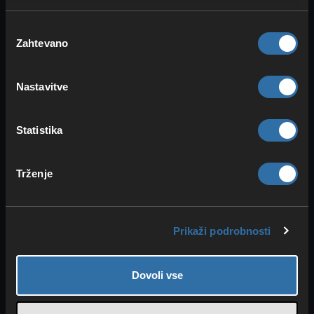
(branilci, izvidniki, inženirji) in vnaprej
Izbira
dogovori delitev plena, da ohraniš
Zahtevano
soglasja
zvestobo.
Nastavitve
Vodič po strategiji:
upravljanje virov in vojno
Statistika
načrtovanje
Age of War
presega golo mehaniko. Je
Trženje
poklon vojni filozofiji Hyborie – ideji, da
moč daje pravico
, a hkrati prinaša tudi
odgovornost
.
Prikaži podrobnosti
Novi sistemi igralce silijo k
dolgoročnemu
razmišljanju.
Upravljanje
Dovoli vse
virov
, vojaško načrtovanje in
varovanje
lastnega bogastva
postanejo ključni.