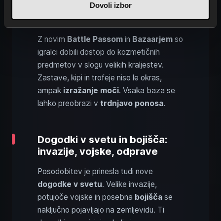
Dovoli izbor
Hkrati nagrajevalni sistem poskrbi, da se
uspeh
občuti oprijemljivo.
Z novim
Battle Passom
in
Bazaarjem
so
igralci dobili dostop do kozmetičnih
predmetov v slogu velikih kraljestev.
Zastave, kipi in trofeje niso le okras,
ampak
izražanje moči
. Vsaka baza se
lahko preobrazi v
trdnjavo ponosa
.
Dogodki v svetu in bojišča:
invazije, vojske, odprave
Posodobitev je prinesla tudi nove
dogodke v svetu
. Velike invazije,
potujoče vojske in posebna
bojišča
se
naključno pojavljajo na zemljevidu. Ti