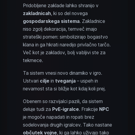
Pridobljene zaklade lahko shranijo v
zakladnicah
, ki so del novega
gospodarskega sistema
. Zakladnice
niso zgolj dekoracija, temveč imajo
strateški pomen: simbolizirajo bogastvo
klana in ga hkrati naredijo privlačno tarčo.
Več kot je zakladov, bolj vabljivi ste za
tekmece.
Ta sistem vnesi novo dinamiko v igro.
Ustvari
cilje
in
tveganja
– uspeh in
nevarnost sta si bližje kot kdaj koli prej.
Obenem so razvijalci pazili, da sistem
deluje tudi za
PvE-igralce
. Frakcije
NPC
je mogoče napadati in ropati brez
sodelovanja drugih igralcev. Tako nastane
občutek vojne
, ki ga lahko uživajo tako