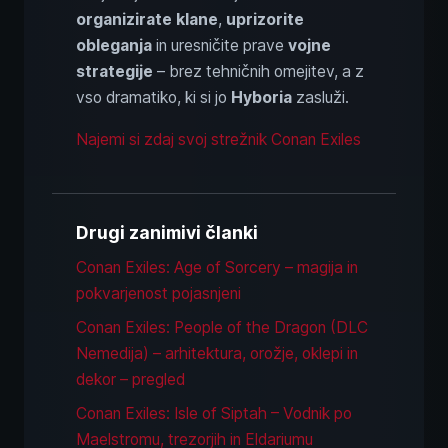
organizirate klane
,
uprizorite
obleganja
in uresničite prave
vojne
strategije
– brez tehničnih omejitev, a z
vso dramatiko, ki si jo
Hyboria
zasluži.
Najemi si zdaj svoj strežnik Conan Exiles
Drugi zanimivi članki
Conan Exiles: Age of Sorcery – magija in
pokvarjenost pojasnjeni
Conan Exiles: People of the Dragon (DLC
Nemedija) – arhitektura, orožje, oklepi in
dekor – pregled
Conan Exiles: Isle of Siptah – Vodnik po
Maelstromu, trezorjih in Eldariumu