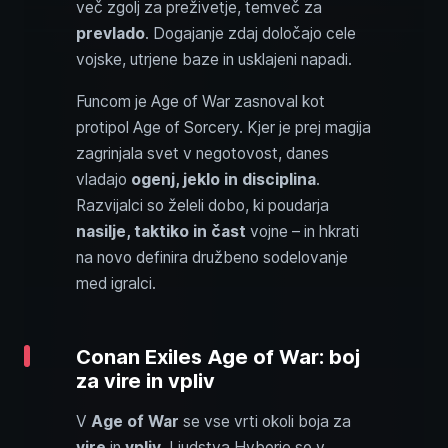
več zgolj za preživetje, temveč za
prevlado
. Dogajanje zdaj določajo cele
vojske, utrjene baze in usklajeni napadi.
Funcom je Age of War zasnoval kot
protipol Age of Sorcery. Kjer je prej magija
zagrinjala svet v negotovost, danes
vladajo
ogenj, jeklo in disciplina
.
Razvijalci so želeli dobo, ki poudarja
nasilje, taktiko in čast
vojne – in hkrati
na novo definira družbeno sodelovanje
med igralci.
Conan Exiles Age of War: boj
za vire in vpliv
V
Age of War
se vse vrti okoli boja za
vire
in
vpliv
. Ljudstva Hyborie so v