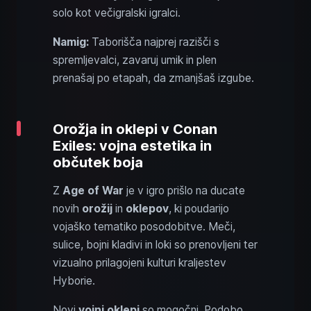
solo kot večigralski igralci.
Namig:
Taborišča najprej razišči s
spremljevalci, zavaruj umik in plen
prenašaj po etapah, da zmanjšaš izgube.
Orožja in oklepi v Conan
Exiles: vojna estetika in
občutek boja
Z
Age of War
je v igro prišlo na ducate
novih
orožij
in
oklepov
, ki poudarijo
vojaško tematiko posodobitve. Meči,
sulice, bojni kladivi in loki so prenovljeni ter
vizualno prilagojeni kulturi kraljestev
Hyborie.
Novi
vojni oklepi
so mogočni. Podobo