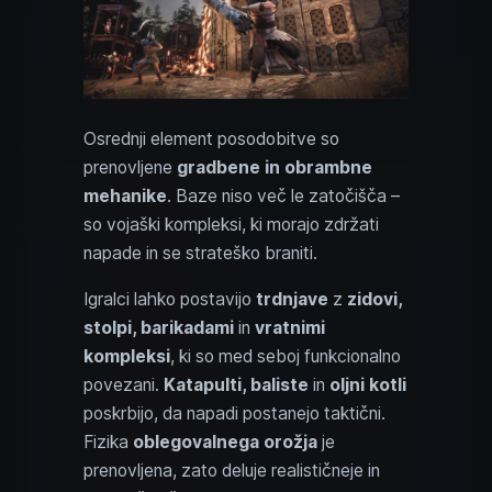
Osrednji element posodobitve so
prenovljene
gradbene in obrambne
mehanike
. Baze niso več le zatočišča –
so vojaški kompleksi, ki morajo zdržati
napade in se strateško braniti.
Igralci lahko postavijo
trdnjave
z
zidovi,
stolpi, barikadami
in
vratnimi
kompleksi
, ki so med seboj funkcionalno
povezani.
Katapulti, baliste
in
oljni kotli
poskrbijo, da napadi postanejo taktični.
Fizika
oblegovalnega orožja
je
prenovljena, zato deluje realističneje in