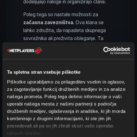
dodeljujejo naloge in organizirajo člane.
Poleg tega so nastale možnosti za
začasna zavezništva
. Dva klana se
lahko združita, da napadeta skupnega
sovražnika ali preživita obleganje. Ta
zavezništva niso trajna – temeljijo na
zaupanju, taktiki
in
vzajemni koristi
.
Sistem je v igro vnesel novo dimenzijo:
Ta spletna stran vsebuje piškotke
diplomacijo
. Spore je mogoče reševati
Piškotke uporabljamo za prilagoditev vsebin in oglasov,
tudi politično – s
trgovanjem, grožnjami
za zagotavljanje funkcij družbenih medijev in za analize
ali
prevaro
. Conan Exiles se je z Age of
našega prometa. Poleg tega delimo informacije o vaši
War iz čiste preživetvene igre preobrazil
uporabi našega mesta z našimi partnerji s področja
v kompleksno
simulacijo moči
, v kateri
družbenih medijev, oglaševanja in analitike, ki jih morda
je psihološka taktika enako pomembna
kombinirajo z drugimi informacijami, ki ste jim jih
kot orožje.
posredovali ali pa so jih zbrali skozi vašo uporabo
njihovih storitev.
Namig:
V klanu določi jasne vloge