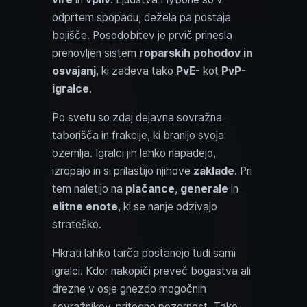
odprtem spopadu, dežela pa postaja
bojišče. Posodobitev je prvič prinesla
prenovljen sistem
roparskih pohodov in
osvajanj
, ki zadeva tako
PvE-
kot
PvP-
igralce
.
Po svetu so zdaj dejavna sovražna
taborišča in frakcije, ki branijo svoja
ozemlja. Igralci jih lahko napadejo,
izropajo in si prilastijo njihove
zaklade
. Pri
tem naletijo na
plačance
,
generale
in
elitne enote
, ki se nanje odzivajo
strateško.
Hkrati lahko tarča postanejo tudi sami
igralci. Kdor nakopiči preveč bogastva ali
drezne v osje gnezdo mogočnih
sovražnikov, pritegne pozornost. Tako