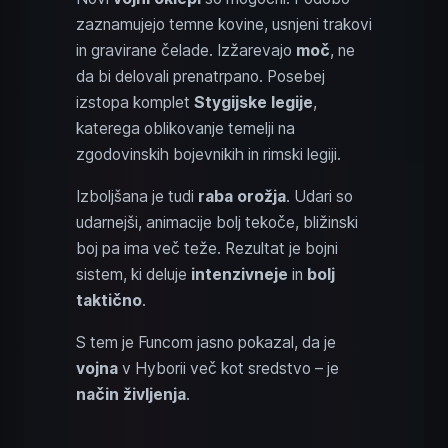
zaznamujejo temne kovine, usnjeni trakovi
in gravirane čelade. Izžarevajo
moč
, ne
da bi delovali prenatrpano. Posebej
izstopa komplet
Stygijske legije
,
katerega oblikovanje temelji na
zgodovinskih bojevnikih in rimski legiji.
Izboljšana je tudi
raba orožja
. Udari so
udarnejši, animacije bolj tekoče, bližinski
boj pa ima več teže. Rezultat je bojni
sistem, ki deluje
intenzivneje
in
bolj
taktično
.
S tem je Funcom jasno pokazal, da je
vojna
v Hyborii več kot sredstvo – je
način življenja
.