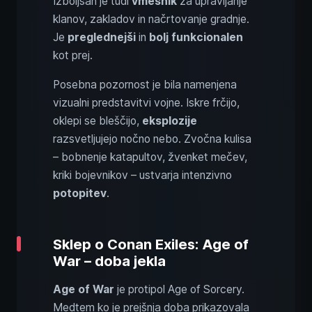
Izboljšan je tudi
vmesnik
za upravljanje
klanov, zakladov in načrtovanje gradnje.
Je
preglednejši
in
bolj funkcionalen
kot prej.
Posebna pozornost je bila namenjena
vizualni predstavitvi vojne. Iskre frčijo,
oklepi se bleščijo,
eksplozije
razsvetljujejo nočno nebo. Zvočna kulisa
– bobnenje katapultov, žvenket mečev,
kriki bojevnikov – ustvarja intenzivno
potopitev
.
Sklep o Conan Exiles: Age of
War – doba jekla
Age of War
je protipol Age of Sorcery.
Medtem ko je prejšnja doba prikazovala