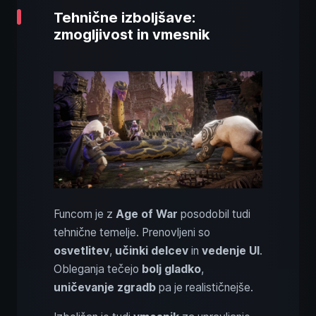
Tehnične izboljšave:
zmogljivost in vmesnik
Funcom je z
Age of War
posodobil tudi
tehnične temelje. Prenovljeni so
osvetlitev
,
učinki delcev
in
vedenje UI
.
Obleganja tečejo
bolj gladko
,
uničevanje zgradb
pa je realističnejše.