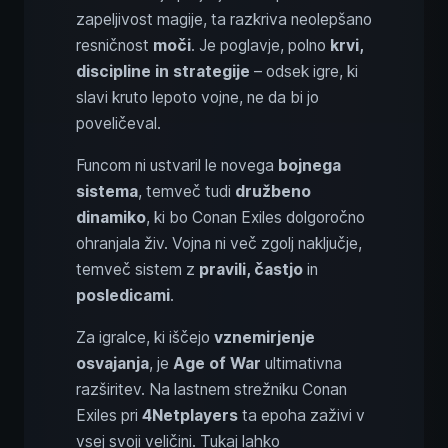
zapeljivost magije, ta razkriva neolepšano
resničnost
moči
. Je poglavje, polno
krvi,
discipline in strategije
– odsek igre, ki
slavi kruto lepoto vojne, ne da bi jo
poveličeval.
Funcom ni ustvaril le novega
bojnega
sistema
, temveč tudi
družbeno
dinamiko
, ki bo Conan Exiles dolgoročno
ohranjala živ. Vojna ni več zgolj naključje,
temveč sistem z
pravili, častjo
in
posledicami
.
Za igralce, ki iščejo
vznemirjenje
osvajanja
, je
Age of War
ultimativna
razširitev. Na lastnem strežniku Conan
Exiles pri
4Netplayers
ta epoha zaživi v
vsej svoji veličini. Tukaj lahko