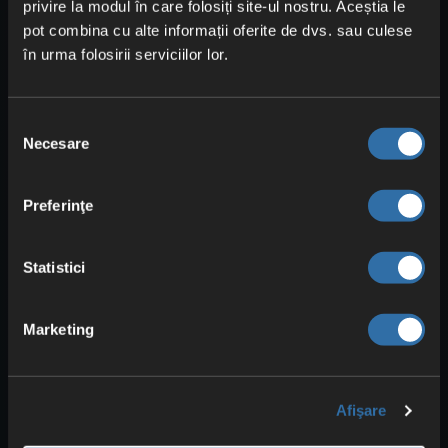
privire la modul în care folosiți site-ul nostru. Aceștia le
moduri pe serverul tău Rust. Mai întâi, asigură-te
că pluginul Oxide este …
pot combina cu alte informații oferite de dvs. sau culese
în urma folosirii serviciilor lor.
Descarcă fișierul de salvare pentru Rust
Îți explicăm în acest articol cum poți descărca
fișierul de salvare pentru Rust. Sfat: Îți
Selecția
recomandăm să folosești un …
Necesare
consimțământului
Încărcarea fișierului de salvare pentru
Rust
Preferinţe
Îți explicăm cum poți încărca fișierul tău de
salvare (savegame) pentru Rust. Sfat: Îți
recomandăm să folosești un …
Statistici
RUST: Cum devin administrator
Notă: Ai nevoie de SteamID64, pe care o poți
Marketing
obține, printre altele, aici: https://steamid.io În
modul Basic Pur și …
Rust: Modifică descrierea serverului
Afişare
În modul Basic sub Basic Config -> Setări
generale -> Descriere server În modul Advanced