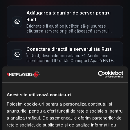
Adăugarea tagurilor de server pentru
Rust
Etichetele îi ajută pe jucători să-și ușureze
căutarea serverelor și să găsească serverul
potrivit. Le poți adăuga …
Conectare directă la serverul tău Rust
În Rust, deschide consola cu F1. Acolo scrii:
client.connect IP-ul tău:Gameport Apasă ENTER
și jocul se va conecta la …
Cum activez o listă albă pe serverul meu
Rust
Notă: În prezent, lista albă (whitelist) integrată în
Acest site utilizează cookie-uri
Rust nu este funcțională. Acest tutorial
presupune că ai activat …
Folosim cookie-uri pentru a personaliza conținutul și
anunțurile, pentru a oferi funcții de rețele sociale și pentru
Cum instalez moduri pe serverul meu
a analiza traficul. De asemenea, le oferim partenerilor de
Rust
rețele sociale, de publicitate și de analize informații cu
Îți explicăm în acest articol cum poți instala