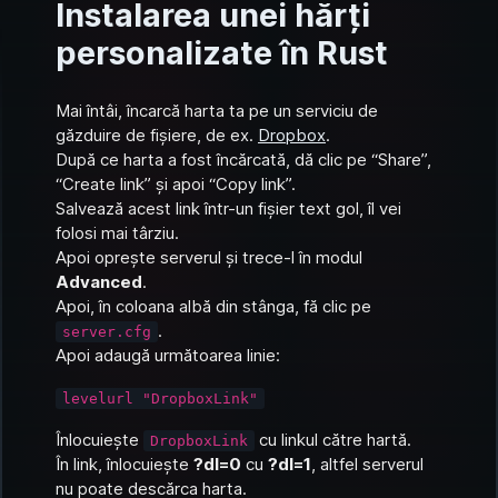
Instalarea unei hărți
personalizate în Rust
Mai întâi, încarcă harta ta pe un serviciu de
găzduire de fișiere, de ex.
Dropbox
.
După ce harta a fost încărcată, dă clic pe “Share”,
“Create link” și apoi “Copy link”.
Salvează acest link într-un fișier text gol, îl vei
folosi mai târziu.
Apoi oprește serverul și trece-l în modul
Advanced
.
Apoi, în coloana albă din stânga, fă clic pe
.
server.cfg
Apoi adaugă următoarea linie:
levelurl "DropboxLink"
Înlocuiește
cu linkul către hartă.
DropboxLink
În link, înlocuiește
?dl=0
cu
?dl=1
, altfel serverul
nu poate descărca harta.