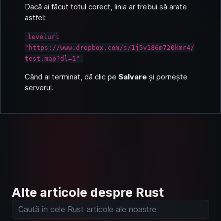
Dacă ai făcut totul corect, linia ar trebui să arate
astfel:
levelurl
"https://www.dropbox.com/s/1j5v186m720kmr4/
test.map?dl=1"
Când ai terminat, dă clic pe
Salvare
și pornește
serverul.
Alte articole despre Rust