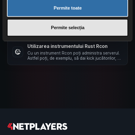
sub Fișiere de …
Permite toate
Schimbă numele serverului în Rust
Numele serverului poate fi modificat foarte ușor
Permite selecția
din interfața web. În modul Basic În interfața
web, la setările …
Utilizarea instrumentului Rust Rcon
Cu un instrument Rcon poți administra serverul.
Astfel poți, de exemplu, să dai kick jucătorilor, să
oferi iteme sau …