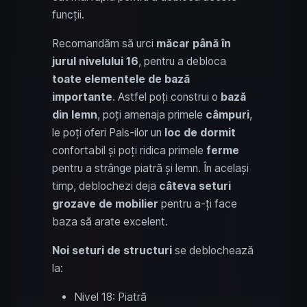
funcții.
Recomandăm să urci
măcar până în
jurul nivelului 16
, pentru a debloca
toate elementele de bază
importante
. Astfel poți construi o
bază
din lemn
, poți amenaja primele
câmpuri
,
le poți oferi Pals-ilor un
loc de dormit
confortabil și poți ridica primele
ferme
pentru a strânge piatră și lemn. În același
timp, deblochezi deja
câteva seturi
grozave de mobilier
pentru a-ți face
baza să arate excelent.
Noi seturi de structuri
se deblochează
la:
Nivel 18: Piatră