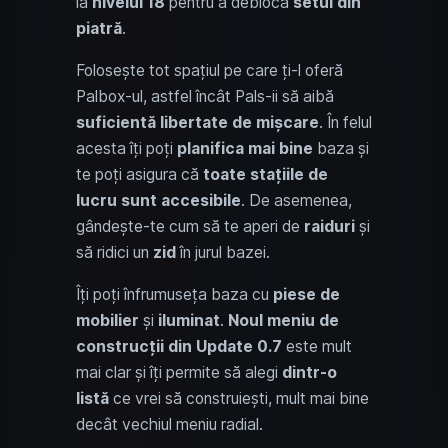
la
nivelul 18
pentru a debloca
setul din
piatră
.
Folosește tot spațiul pe care ți-l oferă
Palbox-ul, astfel încât Pals-ii să aibă
suficientă libertate de mișcare
. În felul
acesta îți poți
planifica mai bine
baza și
te poți asigura că
toate stațiile de
lucru sunt accesibile
. De asemenea,
gândește-te cum să te aperi de
raiduri
și
să ridici un
zid
în jurul bazei.
Îți poți înfrumuseța baza cu
piese de
mobilier
și
iluminat
.
Noul meniu de
construcții din Update 0.7
este mult
mai clar și îți permite să alegi
dintr-o
listă
ce vrei să construiești, mult mai bine
decât vechiul meniu radial.