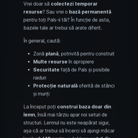
Vrei doar să
colectezi temporar
resurse
? Sau vrei o
bază permanentă
pentru toți Pals-ii tăi? În funcție de asta,
bazele tale ar trebui să arate diferit.
În general, caută:
Zonă
plană
, potrivită pentru construit
Multe resurse
în apropiere
Securitate
față de Pals și posibile
raiduri
Protecție naturală
oferită de stânci
și munți
La început poți
construi baza doar din
lemn
, însă mai târziu apar noi seturi de
structuri. Lemnul nu este neapărat sigur,
așa că ar trebui să încerci să ajungi măcar