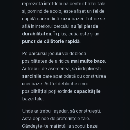
reprezintă întotdeauna centrul bazei tale
și, pornind de acolo, este afișat un fel de
cupolă care indică
raza
bazei. Tot ce se
află în interiorul cercului
nu își pierde
durabilitatea
. În plus, cutia este și un
punct de călătorie rapidă
.
Pe parcursul jocului vei debloca
posibilitatea de a ridica
mai multe baze
.
Ar trebui, de asemenea, să îndeplinești
sarcinile
care apar odată cu construirea
unei baze. Astfel deblochezi noi
posibilități și poți extinde
capacitățile
bazei tale.
Unde ar trebui, așadar, să construiești.
Asta depinde de preferințele tale.
Gândește-te mai întâi la scopul bazei.