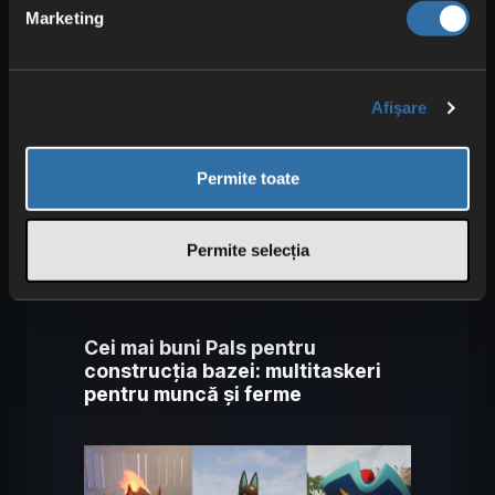
Marketing
În cele din urmă, trebuie să ai grijă de
starea de spirit a Pals-ilor
, pentru ca
aceștia
să nu refuze munca
. Ai mai
Afişare
multe modalități: construiește suficiente
paturi
pentru toți, asigură
hrană
în
Permite toate
permanență și oferă-le
izvoare termale
pentru
pauze
de la muncă, astfel încât să
se poată
reface
. Pals-ii te ajută cu
Permite selecția
plăcere, dar trebuie să ai grijă de ei.
Cei mai buni Pals pentru
construcția bazei: multitaskeri
pentru muncă și ferme