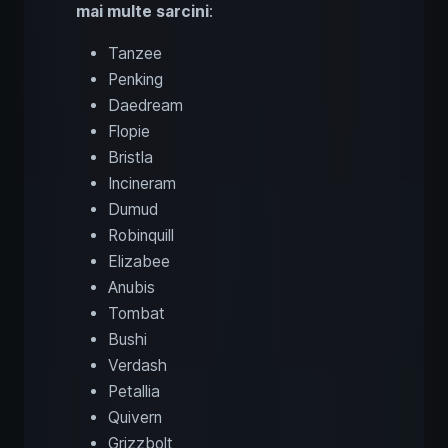
mai multe sarcini
:
Tanzee
Penking
Daedream
Flopie
Bristla
Incineram
Dumud
Robinquill
Elizabee
Anubis
Tombat
Bushi
Verdash
Petallia
Quivern
Grizzbolt