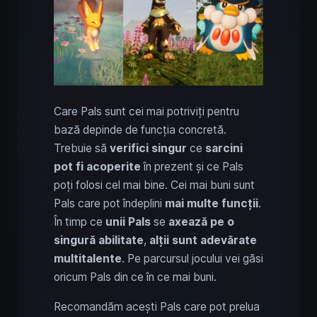
Care Pals sunt cei mai potriviți pentru
bază depinde de funcția concretă.
Trebuie să
verifici singur
ce
sarcini
pot fi acoperite
în prezent și ce Pals
poți folosi cel mai bine. Cei mai buni sunt
Pals care pot îndeplini
mai multe funcții
.
În timp ce
unii Pals
se
axează pe o
singură abilitate
,
alții sunt adevărate
multitalente
. Pe parcursul jocului vei găsi
oricum Pals din ce în ce mai buni.
Recomandăm acești Pals care pot prelua