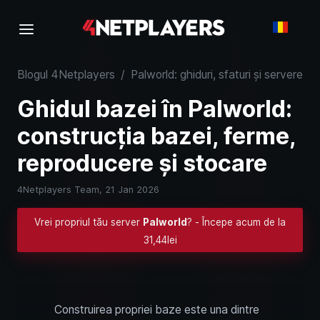
Blogul 4Netplayers
/
Palworld: ghiduri, sfaturi și servere
/
Ghidul bazei în Palworld:
construcția bazei, ferme,
reproducere și stocare
4Netplayers Team,
21 Jan 2026
Vrei propriul tău server
Palworld
? - Începe acum de la
31,44lei
Construirea propriei baze este una dintre