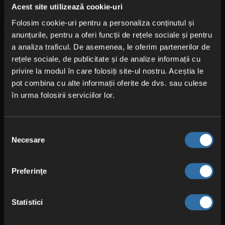
Acest site utilizează cookie-uri
Folosim cookie-uri pentru a personaliza conținutul și
Pals-ii sunt
prietenii și ajutoarele
tale
anunțurile, pentru a oferi funcții de rețele sociale și pentru
când vine vorba de menținerea bazei. Ei
a analiza traficul. De asemenea, le oferim partenerilor de
pot îndeplini
douăsprezece tipuri de
rețele sociale, de publicitate și de analize informații cu
sarcini
, fiecare cu valori și abilități
privire la modul în care folosiți site-ul nostru. Aceștia le
diferite. De aceea este important să
pot combina cu alte informații oferite de dvs. sau culese
în urma folosirii serviciilor lor.
atribui corect Pals-ii, pentru ca totul să
funcționeze fără probleme.
Pentru și mai mult control asupra Pals-ilor,
Selecția
Necesare
consimțământului
îți recomandăm
Stația de monitorizare
.
O deblochezi
la nivelul 14
și te ajută să
îți
aloci Pals-ii mai bine
anumitor sarcini
Preferinţe
din bază. Aici poți stabili și cât de intens
ar trebui să muncească. În plus, poți
Statistici
exclude anumiți Pals de la anumite sarcini,
pentru a eficientiza fluxul.