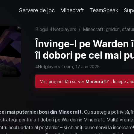
Servere de joc
Minecraft
TeamSpeak
Sup
Blogul 4Netplayers
/
Minecraft: ghiduri, sfatur
Învinge-l pe Warden 
îl dobori pe cel mai p
4Netplayers Team,
17 Jan 2025
Vrei propriul tău server
Minecraft
? - Începe acu
ei mai puternici boși din Minecraft.
Cu strategia potrivită, în
 strategii pentru a-l doborî pe Warden în Minecraft. Multă vreme 
u noul update al peșterilor – și chiar îți pune nervii la încercar