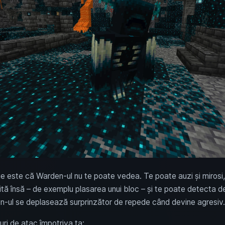
je este că Warden-ul nu te poate vedea. Te poate auzi și mirosi, 
tă însă – de exemplu plasarea unui bloc – și te poate detecta de 
den-ul se deplasează surprinzător de repede când devine agresiv
uri de atac împotriva ta: