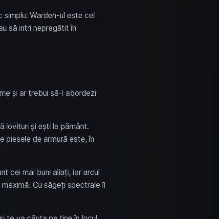
c simplu: Warden-ul este cel
 să intri nepregătit în
e și ar trebui să-l abordezi
 lovituri și ești la pământ.
te piesele de armură este, în
cei mai buni aliați, iar arcul
 maximă. Cu săgeți spectrale îl
și te va căuta pe tine în locul