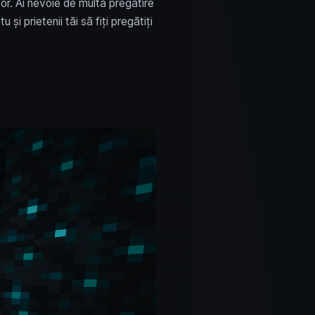
șor. Ai nevoie de multă pregătire
și prietenii tăi să fiți pregătiți