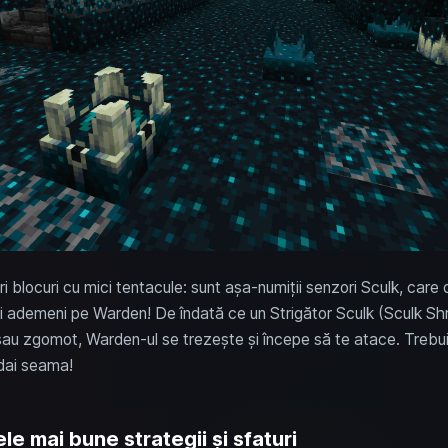
ri blocuri cu mici tentacule: sunt așa-numiții senzori Sculk, car
ți ademeni pe Warden! De îndată ce un Strigător Sculk (Sculk Shri
u zgomot, Warden-ul se trezește și începe să te atace. Trebuie 
 dai seama!
e mai bune strategii și sfaturi