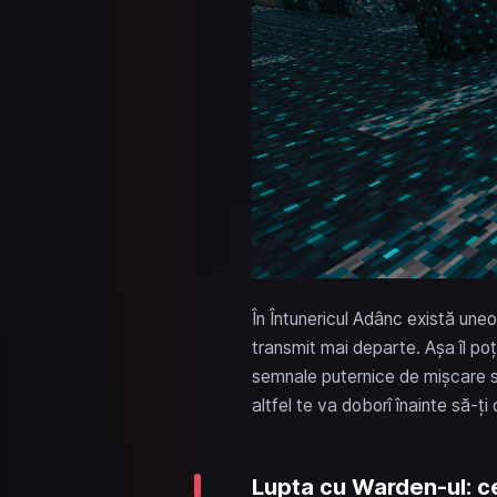
În Întunericul Adânc există uneo
transmit mai departe. Așa îl po
semnale puternice de mișcare sa
altfel te va doborî înainte să-ți
Lupta cu Warden-ul: cel