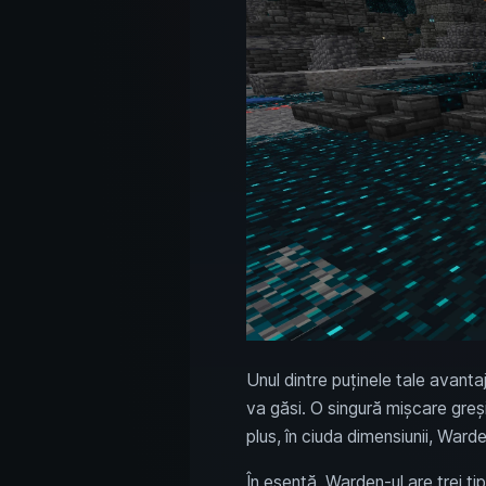
Unul dintre puținele tale avanta
va găsi. O singură mișcare greși
plus, în ciuda dimensiunii, War
În esență, Warden-ul are trei tip