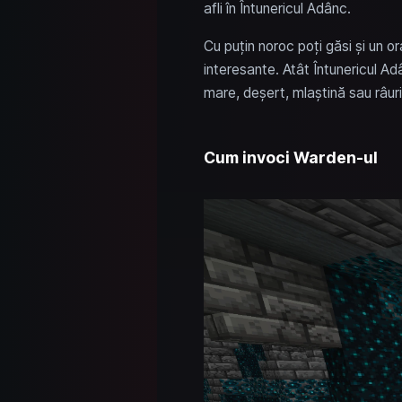
afli în Întunericul Adânc.
Cu puțin noroc poți găsi și un o
interesante. Atât Întunericul Ad
mare, deșert, mlaștină sau râuri
Cum invoci Warden-ul