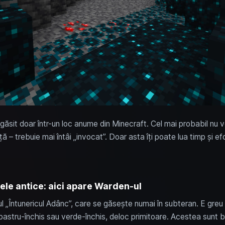
găsit doar într-un loc anume din Minecraft. Cel mai probabil nu v
ă – trebuie mai întâi „invocat”. Doar asta îți poate lua timp și e
ele antice: aici apare Warden-ul
 „Întunericul Adânc”, care se găsește numai în subteran. E greu d
bastru-închis sau verde-închis, deloc primitoare. Acestea sunt bl