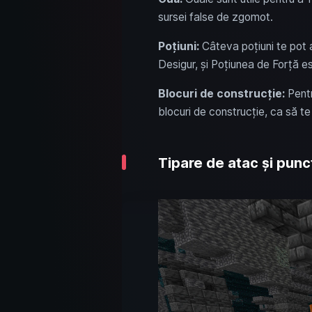
sursei false de zgomot.
Poțiuni:
Câteva poțiuni te pot 
Desigur, și Poțiunea de Forță e
Blocuri de construcție:
Pentr
blocuri de construcție, ca să te 
Tipare de atac și punc