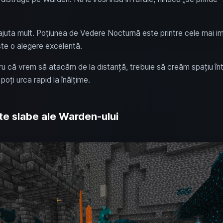
ajuta mult. Poțiunea de Vedere Nocturnă este printre cele mai im
ste o alegere excelentă.
u că vrem să atacăm de la distanță, trebuie să creăm spațiu într
poți urca rapid la înălțime.
te slabe ale Warden-ului