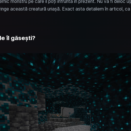
ernic monstru pe care îl poți înfrunta în prezent. Nu va fi deloc u
inge această creatură uriașă. Exact asta detaliem în articol, ca tu 
 îl găsești?