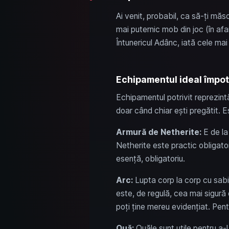
Ai venit, probabil, ca să-ți mă
mai puternic mob din joc (în afa
Întunericul Adânc, iată cele ma
Echipamentul ideal împot
Echipamentul potrivit reprezint
doar când chiar ești pregătit. E
Armură de Netherite:
E de la 
Netherite este practic obligator
esență, obligatoriu.
Arc:
Lupta corp la corp cu sabia
este, de regulă, cea mai sigură
poți ține mereu evidențiat. Pentr
Ouă:
Ouăle sunt utile pentru a-l 