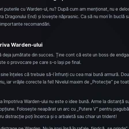
sori puterile cu Warden-ul, nu? După cum am menționat, nu e delo
ra Dragonului End) și lovește năprasnic. Ca să nu mori în buclă sau
i importante recomandări.
riva Warden-ului
ă deja jumătate din succes. Ține cont că este un boss de endgam
ste o provocare pe care s-o lași pe final.
sine înțeles că trebuie să-l înfrunți cu cea mai bună armură. Două
iu, iar vrăjile corecte la fel! Nivelul maxim de „Protecție” pe toa
 împotriva Warden-ului nu este o idee bună. Arme la distanță sunt 
 opțiune. Folosește neapărat un arc cu „Putere V” pentru pagubă
u distracție poți încerca și o arbaletă sau chiar un trident!
distrage pe Warden. Nu le irosi însă în rafale, fiindcă „se prinde” 