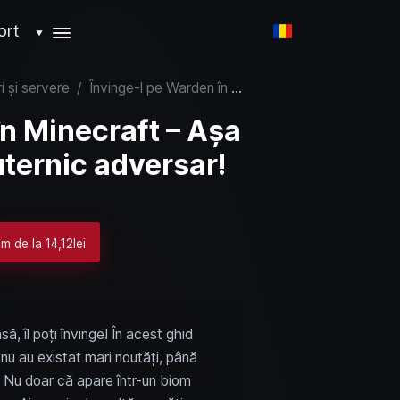
ort
▼
i și servere
/
Învinge-l pe Warden în Minecraft – Așa îl dobori pe cel mai puternic adversar!
în Minecraft – Așa
uternic adversar!
m de la 14,12lei
să, îl poți învinge! În acest ghid
nu au existat mari noutăți, până
e! Nu doar că apare într-un biom