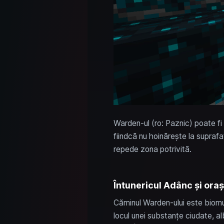
Warden-ul (ro: Paznic) poate fi 
fiindcă nu hoinărește la suprafaț
repede zona potrivită.
Întunericul Adânc și oraș
Căminul Warden-ului este biomul
locul unei substanțe ciudate, al