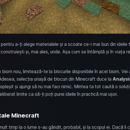
 pentru a-ți alege materialele și a scoate ce-i mai bun din ideile 
construiești și, mai ales, unde. Așa cum se întâmplă și în viața r
n biom nou, limitează-te la blocurile disponibile în acel biom. Vei
 Adesea, selecția uriașă de blocuri din Minecraft duce la
Analysi
 copleșit și ajungi să nu mai faci nimic. Mintea ta tot caută o soluț
iberat limite ca să-ți poți pune ideile în practică mai ușor.
tale Minecraft
ult timp la o lume s-au gândit, probabil, și la scopul ei. Dacă îi c