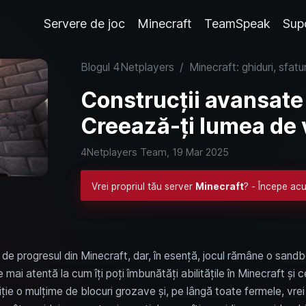
Servere de joc
Minecraft
TeamSpeak
Sup
Blogul 4Netplayers
/
Minecraft: ghiduri, sfatur
Construcții avansate 
Creează-ți lumea de 
4Netplayers Team,
19 Mar 2025
Vrei propriul tău server
Minecraft
? - Începe acu
de progresul din Minecraft, dar, în esență, jocul rămâne o sand
mai atentă la cum îți poți îmbunătăți abilitățile în Minecraft și ce
ziție o mulțime de blocuri grozave și, pe lângă toate fermele, vrei