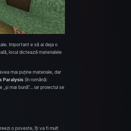
tale. Important e să ai deja o
eală, locul dictează materialele
 avea mai puține materiale, dar
s Paralysis
(în română:
ie „și mai bună”… iar proiectul se
reezi o poveste, îți va fi mult