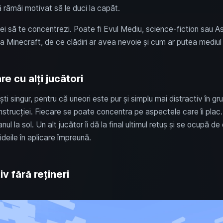
ă rămâi motivat să le duci la capăt.
i să te concentrezi. Poate fi Evul Mediu, science-fiction sau A
a ta Minecraft, de ce clădiri ar avea nevoie și cum ar putea mediul
re cu alți jucători
ti singur, pentru că uneori este pur și simplu mai distractiv în gr
onstrucției. Fiecare se poate concentra pe aspectele care îi plac.
nul la sol. Un alt jucător îi dă la final ultimul retuș și se ocupă 
deile în aplicare împreună.
v fără rețineri