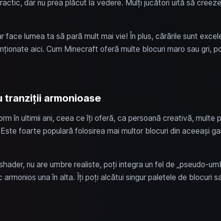
actic, dar nu prea plăcut la vedere. Mulți jucători uită să creeze 
face lumea ta să pară mult mai vie! În plus, cărările sunt excel
nționate aici. Cum Minecraft oferă multe blocuri maro sau gri, po
u tranziții armonioase
m în ultimii ani, ceea ce îți oferă, ca persoană creativă, multe p
. Este foarte populară folosirea mai multor blocuri din aceeași g
hader, nu are umbre realiste, poți integra un fel de „pseudo-umb
c armonios una în alta. Îți poți alcătui singur paletele de blocuri s