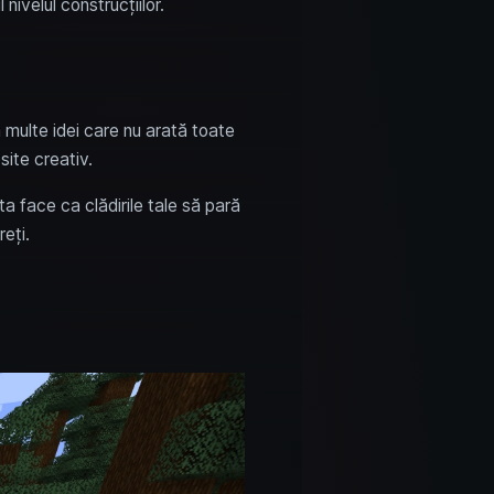
nivelul construcțiilor.
că multe idei care nu arată toate
site creativ.
a face ca clădirile tale să pară
eți.