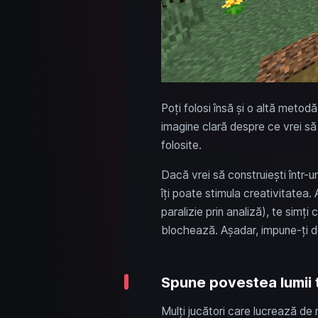
Poți folosi însă și o altă metodă
imagine clară despre ce vrei să 
folosite.
Dacă vrei să construiești într-u
îți poate stimula creativitatea.
paralizie prin analiză), te simți
blochează. Așadar, impune-ți del
Spune povestea lumii 
Mulți jucători care lucrează de m