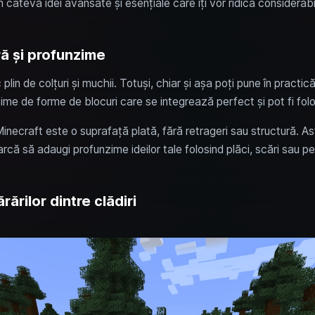
 câteva idei avansate și esențiale care îți vor ridica considerabil 
ră și profunzime
plin de colțuri și muchii. Totuși, chiar și așa poți pune în practi
lțime de forme de blocuri care se integrează perfect și pot fi folo
necraft este o suprafață plată, fără retrageri sau structură. Ast
arcă să adaugi profunzime ideilor tale folosind plăci, scări sau per
rărilor dintre clădiri