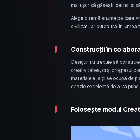
mai ușor să găsești idei noi și s
Alege o temă anume pe care vre
civilizații ar putea trăi în lume
Construcții în colabora
Desigur, nu trebuie să construieș
creativitatea, ci și progresul c
materialele, alții se ocupă de pla
ocazie excelentă de a vă pune i
Folosește modul Creati