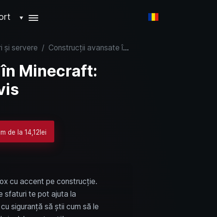
ort
▼
i și servere
/
Construcții avansate în Minecraft: Creează-ți lumea de vis
în Minecraft:
vis
m de la 14,12lei
box cu accent pe construcție.
 sfaturi te pot ajuta la
 cu siguranță să știi cum să le