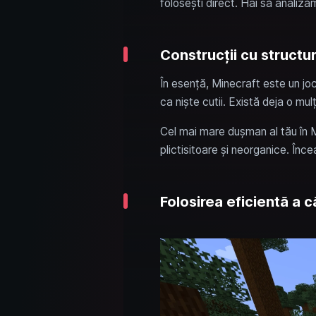
folosești direct. Hai să analizăm
Construcții cu structu
În esență, Minecraft este un joc 
ca niște cutii. Există deja o mu
Cel mai mare dușman al tău în Mi
plictisitoare și neorganice. Înce
Folosirea eficientă a că