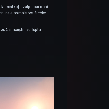
 la
mistreți
,
vulpi
,
curcani
r unele animale pot fi chiar
upi
. Ca monștri, vei lupta