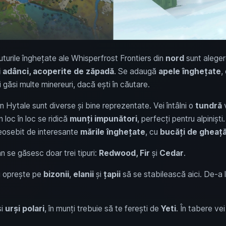
nuturile înghețate ale Whisperfrost Frontiers din
nord
sunt alegere
 adânci, acoperite de zăpadă
. Se adaugă
apele înghețate
,
 găsi multe minereuri, dacă ești în căutare.
din Hytale sunt diverse și bine reprezentate. Vei întâlni o
tundră
v
 loc în loc se ridică
munți impunători
, perfecți pentru alpiniști
eosebit de interesante
mările înghețate
, cu
bucăți de gheaț
 se găsesc doar trei tipuri:
Redwood, Fir
și
Cedar
.
îi oprește pe
bizonii
,
elanii
și
țapii
să se stabilească aici. De-a l
i
urși polari
, în munți trebuie să te ferești de
Yeti
. În tabere vei