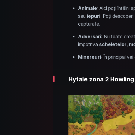
Animale
: Aici poți întâln
sau
iepuri
. Poți descoperi 
capturate.
Adversari
: Nu toate crea
împotriva
scheletelor
,
mo
Minereuri
: În principal vei
Hytale zona 2 Howling 