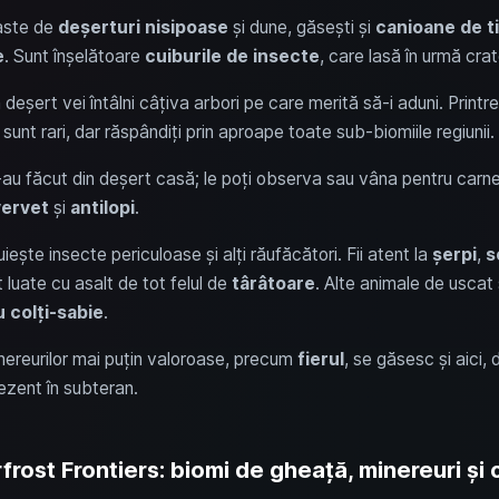
vaste de
deșerturi nisipoase
și dune, găsești și
canioane de t
e
. Sunt înșelătoare
cuiburile de insecte
, care lasă în urmă crat
în deșert vei întâlni câțiva arbori pe care merită să-i aduni. Printre
i sunt rari, dar răspândiți prin aproape toate sub-biomiile regiunii.
-au făcut din deșert casă; le poți observa sau vâna pentru carne 
ervet
și
antilopi
.
iește insecte periculoase și alți răufăcători. Fii atent la
șerpi
,
s
t luate cu asalt de tot felul de
târâtoare
. Alte animale de uscat
cu colți-sabie
.
nereurilor mai puțin valoroase, precum
fierul
, se găsesc și aici,
rezent în subteran.
rost Frontiers: biomi de gheață, minereuri și 