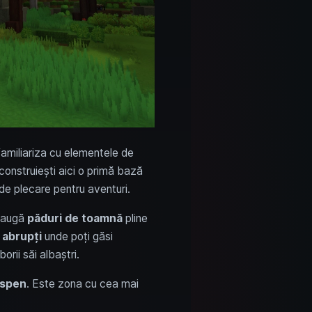
 familiariza cu elementele de
construiești aici o primă bază
de plecare pentru aventuri.
adaugă
păduri de toamnă
pline
 abrupți
unde poți găsi
borii săi albaștri.
spen
. Este zona cu cea mai