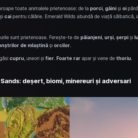
i aproape toate animalele prietenoase: de la
porci
,
găini
și
oi
până
și
cai
pentru călărie. Emerald Wilds abundă de viață sălbatică, ia
turile sunt prietenoase. Ferește-te de
păianjeni
,
urși
,
șerpi
și
l
nștrilor de mlaștină
și
orcilor
.
 găsi
cupru
, uneori și
fier
.
Foarte rar
apar și vene de
thoriu
.
Sands: deșert, biomi, minereuri și adversari