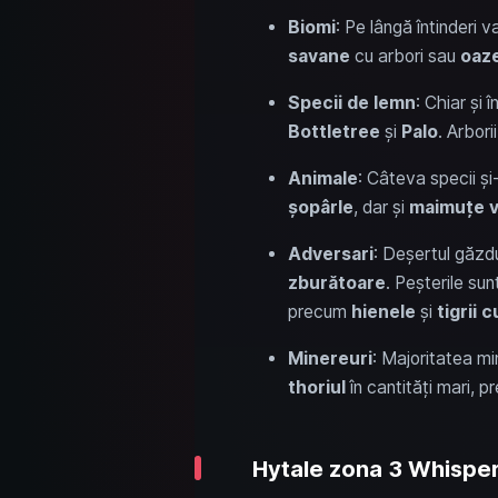
Biomi
: Pe lângă întinderi 
savane
cu arbori sau
oaz
Specii de lemn
: Chiar și 
Bottletree
și
Palo
. Arbori
Animale
: Câteva specii și
șopârle
, dar și
maimuțe v
Adversari
: Deșertul găzdu
zburătoare
. Peșterile sun
precum
hienele
și
tigrii 
Minereuri
: Majoritatea mi
thoriul
în cantități mari, p
Hytale zona 3 Whisperf