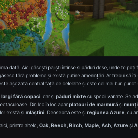
ima dată. Aici găsești pajiști întinse și păduri dese, unde te poți
sesc fără probleme și există puține amenințări. Ar trebui să îți 
e așezată central față de celelalte și este cel mai bun punct 
 largi fără copaci
, dar și
păduri mixte
cu specii variate. Se 
ectaculoase. Din loc în loc apar
platouri de marmură
și
munți
lor există și
mlăștini
. Deosebită este și
regiunea Azure
, cu ar
aici, printre altele,
Oak, Beech, Birch, Maple, Ash, Azure
și
A