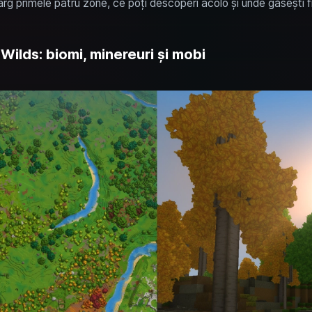
larg primele patru zone, ce poți descoperi acolo și unde găsești 
Wilds: biomi, minereuri și mobi