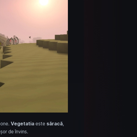
bzone.
Vegetatia
este
săracă
,
șor de învins.