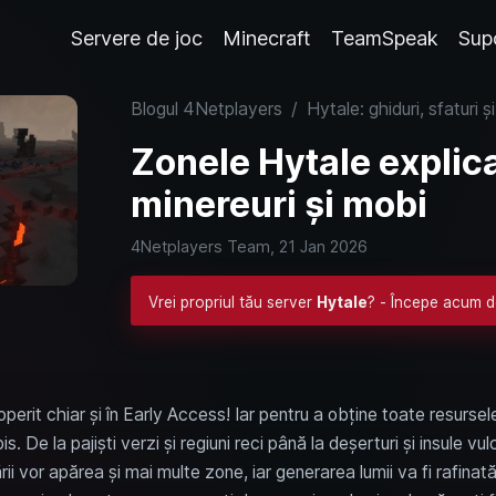
Servere de joc
Minecraft
TeamSpeak
Sup
Blogul 4Netplayers
/
Hytale: ghiduri, sfaturi ș
Zonele Hytale explica
minereuri și mobi
4Netplayers Team,
21 Jan 2026
Vrei propriul tău server
Hytale
? - Începe acum de
perit chiar și în Early Access! Iar pentru a obține toate resurse
. De la pajiști verzi și regiuni reci până la deșerturi și insule vu
rii vor apărea și mai multe zone, iar generarea lumii va fi rafinat