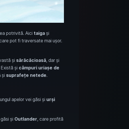
a potrivită. Aici
taiga
și
 care pot fi traversate mai ușor.
astă și
sărăcăcioasă
, dar și
. Există și
câmpuri uriașe de
ă
și
suprafețe netede
.
ungul apelor vei găsi și
urși
 găsi și
Outlander
, care profită