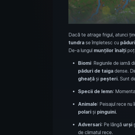
Dacă te atrage frigul, atunci ți
tundra
se împletesc cu
păduri
De-a lungul
munților înalți
poți
Biomi
: Regiunile de iarnă 
păduri de taiga
dense. Din
gheață
și
peșteri
. Sunt d
Specii de lemn
: Momentan
Animale
: Peisajul rece nu 
polari
și
pinguini
.
Adversari
: Pe lângă
urși
ș
de climatul rece.