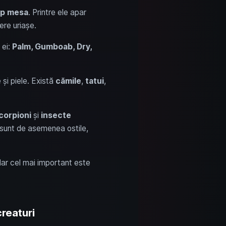
ip mesa
. Printre ele apar
ere uriașe.
 ei:
Palm, Gumboab, Dry,
și piele. Există
cămile
,
tatui
,
corpioni
și
insecte
 sunt de asemenea ostile,
 dar cel mai important este
creaturi