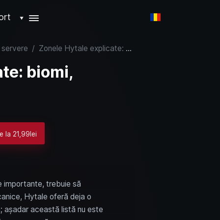
ort
▼
i servere
/
Zonele Hytale explicate: biomi, minereuri și mobi
te: biomi,
 la 21,99lei
le importante, trebuie să
lcanice, Hytale oferă deja o
ă; așadar această listă nu este