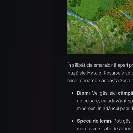
În sălbăticia smaraldină apari pr
bază ale Hytale. Resursele se gă
mică, deoarece această zonă est
Biomi
: Vei găsi aici
câmpii
de culoare, cu adevărat sp
minereuri. În adâncul păduri
Specii de lemn
: Poți găsi 
mare diversitate de arbori.