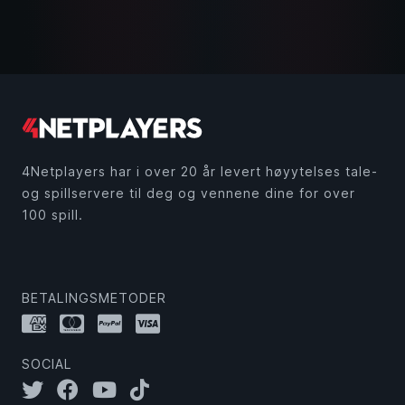
4Netplayers har i over 20 år levert høyytelses tale-
og spillservere til deg og vennene dine for over
100 spill.
BETALINGSMETODER
SOCIAL