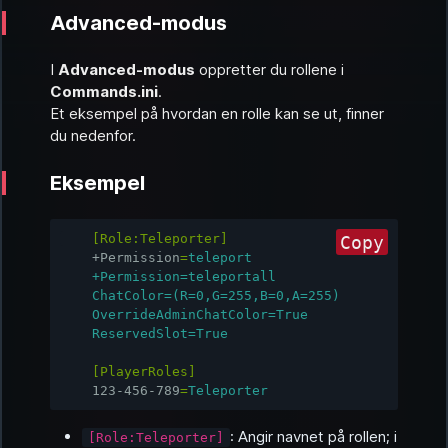
Advanced-modus
I
Advanced-modus
oppretter du rollene i
Commands.ini
.
Et eksempel på hvordan en rolle kan se ut, finner
du nedenfor.
Eksempel
[Role:Teleporter]
Copy
+Permission
=
    ReservedSlot=True
[PlayerRoles]
123-456-789
=
Teleporter
: Angir navnet på rollen; i
[Role:Teleporter]