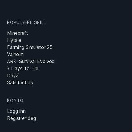
POPULÆRE SPILL
Minecraft
Hytale
Farming Simulator 25
Valheim
ARK: Survival Evolved
7 Days To Die
DayZ
Satisfactory
KONTO
Logg inn
Registrer deg