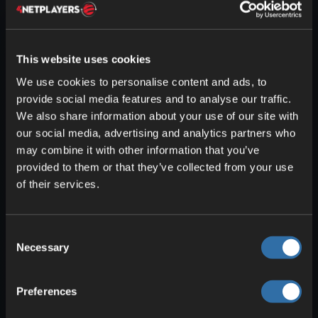
din. Jo lenger et landområde er fra havet,
desto større er sjansen for at det finnes
en dryppsteinhule. Biomet over spiller
ingen rolle.
This website uses cookies
We use cookies to personalise content and ads, to
Unike egenskaper ved dryppsteinhuler:
provide social media features and to analyse our traffic.
We also share information about your use of our site with
En stor mengde dryppsteinblokker
our social media, advertising and analytics partners who
som har vokst sammen til
enorme
may combine it with other information that you’ve
søyler
og er flotte
provided to them or that they’ve collected from your use
dekorasjonsblokker.
of their services.
Masse spiss dryppstein som du kan
bruke til ulike farmer.
Store kobberforekomster!
Consent
Necessary
I underjordiske vannpøler spawner
Selection
det også glødende blekkspruter.
Minesjakter er lette å finne her og
Preferences
genereres noen ganger rett gjennom