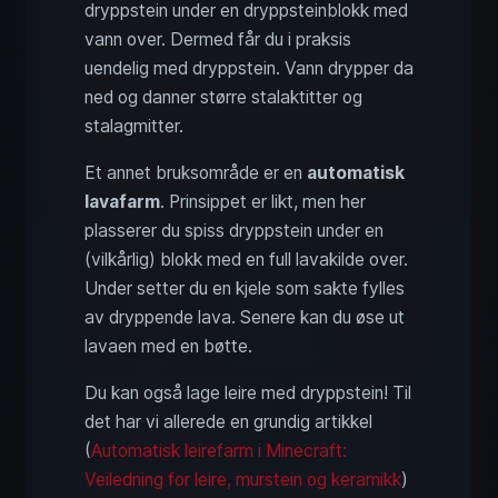
dryppstein under en dryppsteinblokk med
vann over. Dermed får du i praksis
uendelig med dryppstein. Vann drypper da
ned og danner større stalaktitter og
stalagmitter.
Et annet bruksområde er en
automatisk
lavafarm
. Prinsippet er likt, men her
plasserer du spiss dryppstein under en
(vilkårlig) blokk med en full lavakilde over.
Under setter du en kjele som sakte fylles
av dryppende lava. Senere kan du øse ut
lavaen med en bøtte.
Du kan også lage leire med dryppstein! Til
det har vi allerede en grundig artikkel
(
Automatisk leirefarm i Minecraft:
Veiledning for leire, murstein og keramikk
)