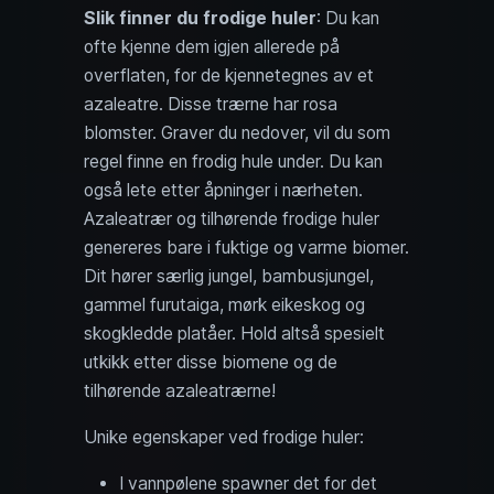
Slik finner du frodige huler
: Du kan
ofte kjenne dem igjen allerede på
overflaten, for de kjennetegnes av et
azaleatre. Disse trærne har rosa
blomster. Graver du nedover, vil du som
regel finne en frodig hule under. Du kan
også lete etter åpninger i nærheten.
Azaleatrær og tilhørende frodige huler
genereres bare i fuktige og varme biomer.
Dit hører særlig jungel, bambusjungel,
gammel furutaiga, mørk eikeskog og
skogkledde platåer. Hold altså spesielt
utkikk etter disse biomene og de
tilhørende azaleatrærne!
Unike egenskaper ved frodige huler:
I vannpølene spawner det for det