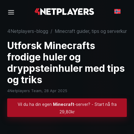
4Netplayers-blogg
/
Minecraft guider, tips og serverkunns
Utforsk Minecrafts
frodige huler og
dryppsteinhuler med tips
og triks
4Netplayers Team,
28 Apr 2025
Vil du ha din egen
Minecraft
-server? - Start nå fra
29,80kr