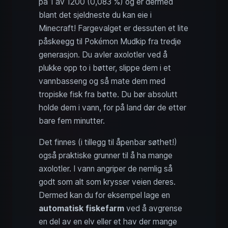
på 1 av 1200 (0,083 %) og er dermed
blant det sjeldneste du kan eie i
Minecraft! Fargevalget er dessuten et lite
påskeegg til Pokémon Mudkip fra tredje
generasjon. Du avler axolotler ved å
plukke opp to i bøtter, slippe dem i et
vannbasseng og så mate dem med
tropiske fisk fra bøtte. Du bør absolutt
holde dem i vann, for på land dør de etter
bare fem minutter.
Det finnes (i tillegg til åpenbar søthet!)
også praktiske grunner til å ha mange
axolotler. I vann angriper de nemlig så
godt som alt som krysser veien deres.
Dermed kan du for eksempel lage en
automatisk fiskefarm
ved å avgrense
en del av en elv eller et hav der mange