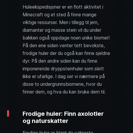
Huleekspedisjoner er en flott aktivitet i
Minecraft og et sted å finne mange
viktige ressurser. Men i tillegg til jern,
diamanter og masse stein vil du under
bakken også oppdage noen unike biomer!
På den ene siden venter tett bevokste,
frodige huler der du også kan finne sjeldne
dyr. På den andre siden kan du finne
imponerende dryppsteinhuler som slett
ikke er ufarlige. I dag ser vi nærmere på
disse to undergrunnsbiomene, hvor du
finner dem, og hva du kan bruke dem til.
Frodige huler: Finn axolotler
og naturskatter
Frodige huler er blant de vakreste