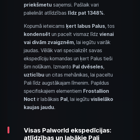
priekšmetu
saņemsi. Pašlaik vari
palielināt atlīdzības
līdz pat 1348%
.
Kopumā ieteicams
ķert labus Palus
, tos
kondensēt
un pacelt vismaz līdz
vienai
vai divām zvaigznēm
, lai iegūtu vairāk
jaudas. Vēlāk vari specializēt savas
ekspedīciju komandas un ķert Palus tieši
šim nolūkam. Izmanto
Pal dvēseles
,
uzticību
un citas mehānikas, lai paceltu
Pali līdz augstākajam līmenim. Papildus
specifiskajiem elementiem
Frostallion
Noct
ir labākais
Pal
, lai iegūtu
vislielāko
kaujas jaudu
.
Visas Palworld ekspedīcijas:
atlīdzības un labākie Pali