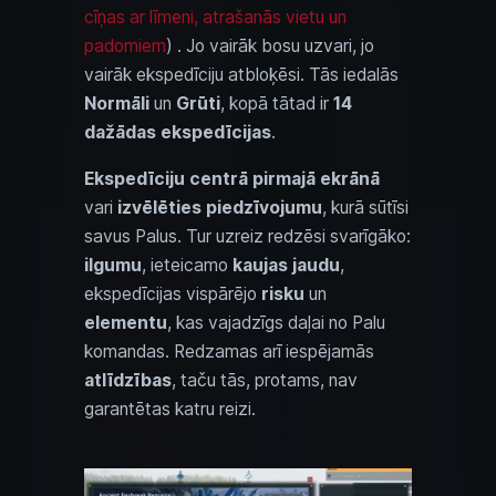
cīņas ar līmeni, atrašanās vietu un
padomiem
) . Jo vairāk bosu uzvari, jo
vairāk ekspedīciju atbloķēsi. Tās iedalās
Normāli
un
Grūti
, kopā tātad ir
14
dažādas ekspedīcijas
.
Ekspedīciju centrā
pirmajā ekrānā
vari
izvēlēties piedzīvojumu
, kurā sūtīsi
savus Palus. Tur uzreiz redzēsi svarīgāko:
ilgumu
, ieteicamo
kaujas jaudu
,
ekspedīcijas vispārējo
risku
un
elementu
, kas vajadzīgs daļai no Palu
komandas. Redzamas arī iespējamās
atlīdzības
, taču tās, protams, nav
garantētas katru reizi.