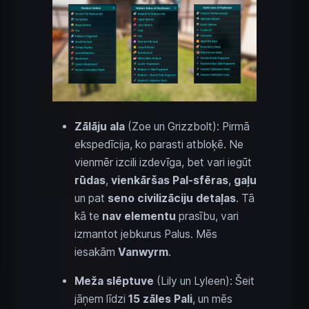
Zālāju ala
(Zoe un Grizzbolt): Pirmā
ekspedīcija, ko parasti atbloķē. Ne
vienmēr izcili izdevīga, bet vari iegūt
rūdas
,
vienkāršas Pal-sfēras
,
gaļu
un pat
seno civilizāciju detaļas
. Tā
kā te
nav elementu
prasību, vari
izmantot jebkurus Palus. Mēs
iesakām
Vanwyrm
.
Meža slēptuve
(Lily un Lyleen): Šeit
jāņem līdzi
15 zāles Pali
, un mēs