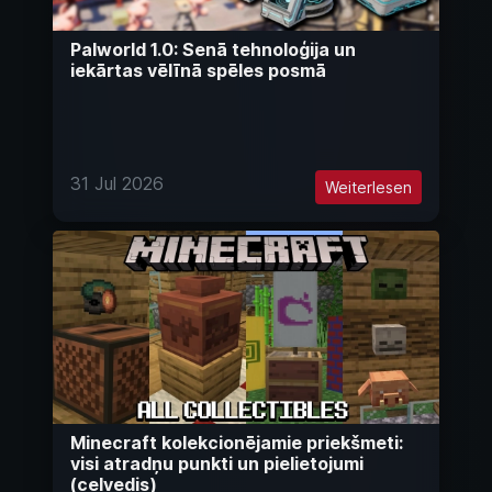
Palworld 1.0: Senā tehnoloģija un
iekārtas vēlīnā spēles posmā
31 Jul 2026
Weiterlesen
Minecraft kolekcionējamie priekšmeti:
visi atradņu punkti un pielietojumi
(ceļvedis)