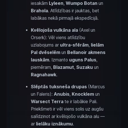
iesakām
Lyleen
,
Wumpo Botan
un
Brahola
. Atlīdzības ir jauktas, bet
labākas nekā pirmajā ekspedīcijā.
Kvēlojoša vulkāna ala
(Axel un
Orserk): Vēl viens atlīdzību
uzlabojums ar
ultra-sfērām
,
lielām
Pal dvēselēm
un
Bellanoir akmens
lauskām
. Izmanto
uguns Palus
,
piemēram,
Blazamut
,
Suzaku
un
Ragnahawk
.
Slēptās tuksneša drupas
(Marcus
un Faleris):
Anubis
,
Knocklem
un
Warsect Terra
te ir labākie Pali.
Priekšmeti ir vēl viens solis uz augšu
salīdzinot ar kvēlojošo vulkāna alu —
ar
lielāku iznākumu
.