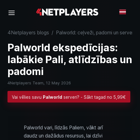
4Netplayers blogs
/
Palworld: ceļveži, padomi un serveru 
Palworld ekspedīcijas:
labākie Pali, atlīdzības un
padomi
4Netplayers Team,
12 May 2026
Vai vēlies savu
Palworld
serveri? - Sākt tagad no 5,99€
Palworld vari, līdzās Paliem, vākt arī
daudz un dažādus resursus, lai dzīvi