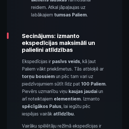
reidiem. Atkal jāpaļaujas uz
labākajiem
tumsas Paliem
.
Secinājums: izmanto
ekspedīcijas maksimāli un
palielini atlīdzības
Ekspedīcijas ir
pasīvs veids
, kā ļaut
Paliem vākt priekšmetus. Tās atbloķē ar
torņu bossiem
un pēc tam vari uz
piedzīvojumiem sūtīt līdz pat
100 Paliem
.
Pievērs uzmanību viņu
kaujas jaudai
un
arī noteiktajiem
elementiem
. Izmanto
spēcīgākos Palus
, lai iegūtu pēc
iespējas vairāk
atlīdzību
.
Vairāku spēlētāju režīmā ekspedīcijas ir