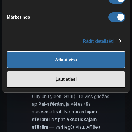
Mārketings
Rayne sindikāta kontrabandistu
nometne
(Zoe un Grizzbolt, Grūti):
Rādīt detalizēti
Pirmajai grūtajai ekspedīcijai vari
iegūt
Pal priekšmetus
, tostarp
Atļaut visu
dziedzerus
,
sulas
,
eļļu
un citus
materiālus
. Kā Palus iesakām
Paladius
,
Hartalis
un
Selyne
.
Ļaut atlasi
Pal draugu līgas pazemes birža
(Lily un Lyleen, Grūti): Te viss griežas
ap
Pal-sfērām
, ja vēlies tās
masveidā krāt. No
parastajām
sfērām
līdz pat
eksotiskajām
sfērām
— vari iegūt visu. Arī šeit