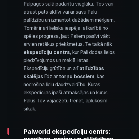
Palpagos salā padarītu vieglāku. Tos vari
atrast pats aktīvi vai ar savu Palu
palīdzību un izmantot dažādiem mērķiem.
Tomēr ir arī lieliska iespēja, atkarībā no
spēles progresa, ļaut Paliem pasīvi vākt
arvien retākus priekšmetus. Te talkā nāk
ekspedīciju centrs
, kur Pali dodas lielos
piedzīvojumos un meklē lietas.
Ekspedīciju grūtība un arī
atlīdzības
skalējas
līdz ar
torņu bossiem
, kas
nodrošina lielu daudzveidību. Kuras
ekspedīcijas īpaši atmaksājas un kurus
Palus Tev vajadzētu trenēt, aplūkosim
sīkāk.
Palworld ekspedīciju centrs: