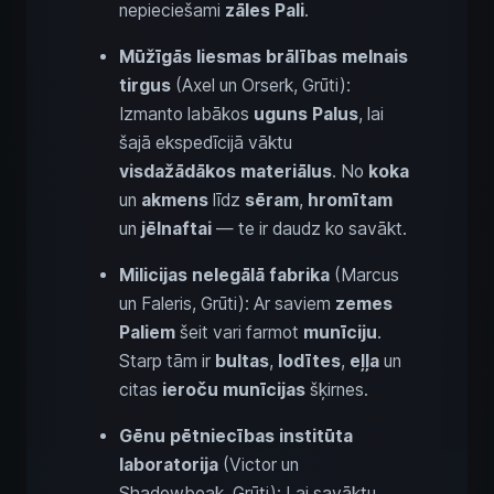
nepieciešami
zāles Pali
.
Mūžīgās liesmas brālības melnais
tirgus
(Axel un Orserk, Grūti):
Izmanto labākos
uguns Palus
, lai
šajā ekspedīcijā vāktu
visdažādākos materiālus
. No
koka
un
akmens
līdz
sēram
,
hromītam
un
jēlnaftai
— te ir daudz ko savākt.
Milicijas nelegālā fabrika
(Marcus
un Faleris, Grūti): Ar saviem
zemes
Paliem
šeit vari farmot
munīciju
.
Starp tām ir
bultas
,
lodītes
,
eļļa
un
citas
ieroču munīcijas
šķirnes.
Gēnu pētniecības institūta
laboratorija
(Victor un
Shadowbeak, Grūti): Lai savāktu