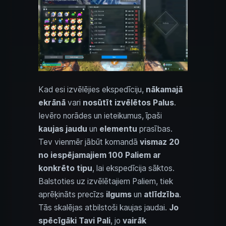
Kad esi izvēlējies ekspedīciju,
nākamajā
ekrānā
vari
nosūtīt izvēlētos Palus
.
Ievēro norādes un ieteikumus, īpaši
kaujas jaudu
un
elementu
prasības.
Tev vienmēr jābūt komandā
vismaz 20
no iespējamajiem 100 Paliem ar
konkrēto tipu
, lai ekspedīcija sāktos.
Balstoties uz izvēlētajiem Paliem, tiek
aprēķināts precīzs
ilgums
un
atlīdzība
.
Tās skalējas atbilstoši kaujas jaudai.
Jo
spēcīgāki Tavi Pali
, jo
vairāk