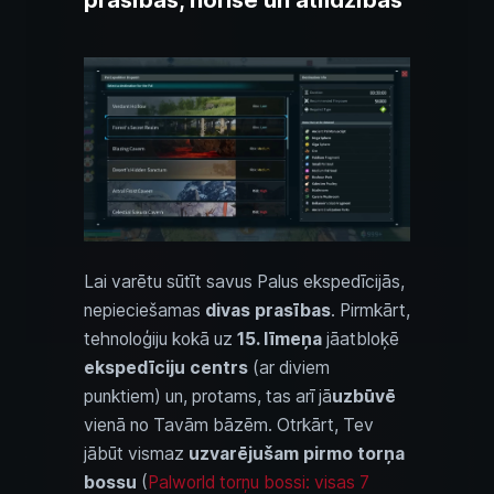
prasības, norise un atlīdzības
Lai varētu sūtīt savus Palus ekspedīcijās,
nepieciešamas
divas prasības
. Pirmkārt,
tehnoloģiju kokā uz
15. līmeņa
jāatbloķē
ekspedīciju centrs
(ar diviem
punktiem) un, protams, tas arī jā
uzbūvē
vienā no Tavām bāzēm. Otrkārt, Tev
jābūt vismaz
uzvarējušam pirmo torņa
bossu
(
Palworld torņu bossi: visas 7