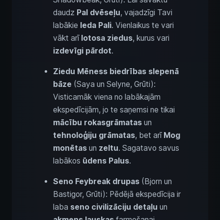
daudz
Pal dvēseļu
, vajadzīgi Tavi
labākie
leda Pali
. Vienlaikus te vari
vākt arī
lotosa ziedus
, kurus vari
izdevīgi pārdot
.
Ziedu Mēness biedrības slepenā
bāze
(Saya un Selyne, Grūti):
Visticamāk viena no labākajām
ekspedīcijām, jo te saņemsi ne tikai
mācību rokasgrāmatas
un
tehnoloģiju grāmatas
, bet arī
Mog
monētas
un
zeltu
. Sagatavo savus
labākos
ūdens Palus
.
Seno Feybreak drupas
(Bjorn un
Bastigor, Grūti): Pēdējā ekspedīcija ir
laba
seno civilizāciju detaļu
un
akmens lauskas
farmošanai