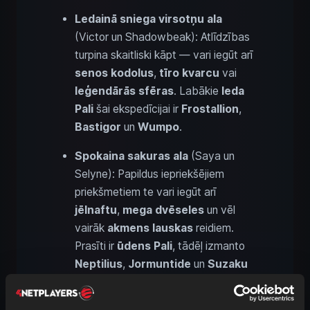
Ledainā sniega virsotņu ala
(Victor un Shadowbeak): Atlīdzības
turpina skaitliski kāpt — vari iegūt arī
senos kodolus
,
tīro kvarcu
vai
leģendārās sfēras
. Labākie
leda
Pali
šai ekspedīcijai ir
Frostallion
,
Bastigor
un
Wumpo
.
Spokaina sakuras ala
(Saya un
Selyne): Papildus iepriekšējiem
priekšmetiem te vari iegūt arī
jēlnaftu
,
mega dvēseles
un vēl
vairāk
akmens lauskas
reidiem.
Prasīti ir
ūdens Pali
, tādēļ izmanto
Neptilius
,
Jormuntide
un
Suzaku
Aqua
.