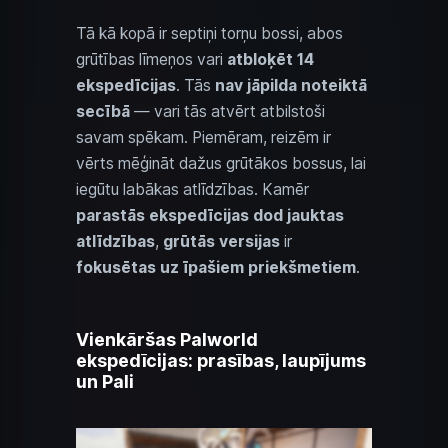
Tā kā kopā ir septiņi torņu bossi, abos
grūtības līmeņos vari
atbloķēt 14
ekspedīcijas
. Tās
nav jāpilda noteiktā
secībā
— vari tās atvērt atbilstoši
savam spēkam. Piemēram, reizēm ir
vērts mēģināt dažus grūtākos bossus, lai
iegūtu labākas atlīdzības. Kamēr
parastās ekspedīcijas dod jauktas
atlīdzības
,
grūtās versijas
ir
fokusētas uz īpašiem priekšmetiem
.
Vienkāršas Palworld
ekspedīcijas: prasības, laupījums
un Pali