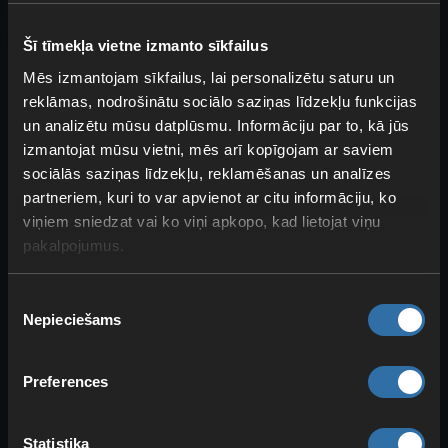
Nolādētā Feybreak ala
(Bjorn un
Bastigor): Pēdējā parastajā
Šī tīmekļa vietne izmanto sīkfailus
ekspedīcijā tevi gaida labākie
Mēs izmantojam sīkfailus, lai personalizētu saturu un
priekšmeti.
Eksotiskās sfēras
,
reklāmas, nodrošinātu sociālo saziņas līdzekļu funkcijas
hromīts
, vairāk
akmens lauskas
un
un analizētu mūsu datplūsmu. Informāciju par to, kā jūs
labākā
Pal gaļa
.
Tumsas tipa
Pali ir
izmantojat mūsu vietni, mēs arī kopīgojam ar saviem
labākā izvēle, tostarp, protams,
sociālās saziņas līdzekļu, reklamēšanas un analīzes
Frostallion Noct
,
Necromus
un
partneriem, kuri to var apvienot ar citu informāciju, ko
Shadowbeak
.
viņiem sniedzat vai ko viņi apkopo, kad lietojat viņu
pakalpojumus.
Grūtās Palworld ekspedīcijas:
Piekrišanas
īpašie priekšmeti un top Pali
Nepieciešams
izvēle
Preferences
Statistika