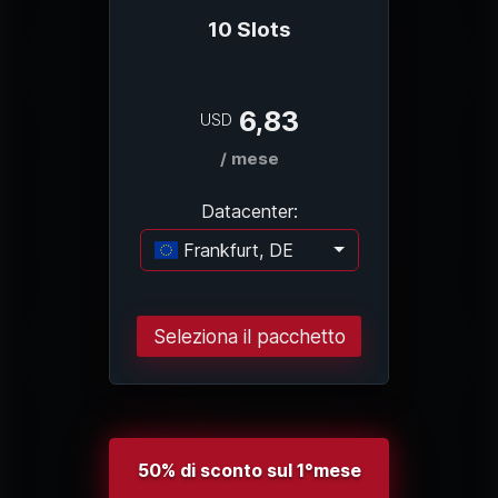
10 Slots
6,83
USD
/ mese
Datacenter:
Frankfurt, DE
Caricamento..
Seleziona il pacchetto
50% di sconto sul 1°mese