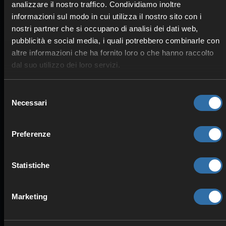
analizzare il nostro traffico. Condividiamo inoltre
SICUREZZA & PROTEZIONE
informazioni sul modo in cui utilizza il nostro sito con i
Protezione DDoS
nostri partner che si occupano di analisi dei dati web,
Alimentazione ridondante
pubblicità e social media, i quali potrebbero combinarle con
Alta stabilità
altre informazioni che ha fornito loro o che hanno raccolto
dal suo utilizzo dei loro servizi.
Selezione
Necessari
del
consenso
Preferenze
Statistiche
Marketing
PRESTAZIONI ELEVATE
Componenti ottimizzati