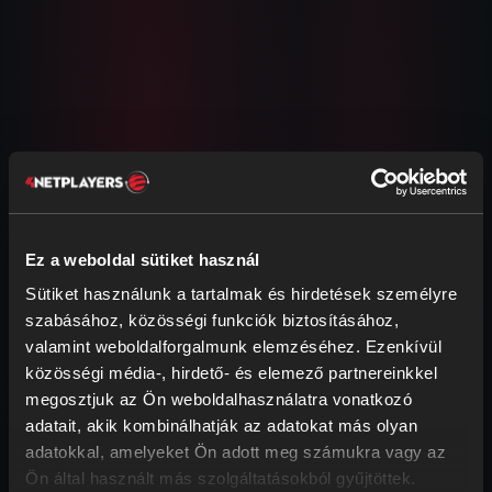
További cikkek ehhez: Don't
Starve Together
Ez a weboldal sütiket használ
Sütiket használunk a tartalmak és hirdetések személyre
Mentés letöltése a Don't Starve
szabásához, közösségi funkciók biztosításához,
Togetherben
valamint weboldalforgalmunk elemzéséhez. Ezenkívül
Ebben a cikkben megmutatjuk, hogyan töltheted
közösségi média-, hirdető- és elemező partnereinkkel
le a Don’t Starve Together játékmentésedet.
Tipp: Javasoljuk egy …
megosztjuk az Ön weboldalhasználatra vonatkozó
adatait, akik kombinálhatják az adatokat más olyan
Modok telepítése a Don't Starve
adatokkal, amelyeket Ön adott meg számukra vagy az
Togetherben
Ön által használt más szolgáltatásokból gyűjtöttek.