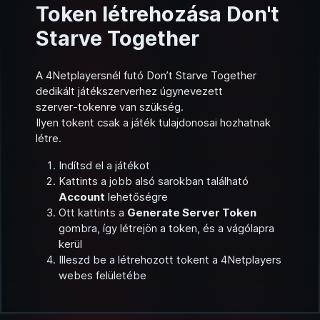
Token létrehozása Don't
Starve Together
A 4Netplayersnél futó Don’t Starve Together
dedikált játékszerverhez úgynevezett
szerver‑tokenre van szükség.
Ilyen tokent csak a játék tulajdonosai hozhatnak
létre.
Indítsd el a játékot
Kattints a jobb alsó sarokban található
Account
lehetőségre
Ott kattints a
Generate Server Token
gombra, így létrejön a token, és a vágólapra
kerül
Illeszd be a létrehozott tokent a 4Netplayers
webes felületébe