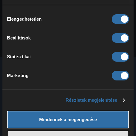
A modokat FTP-n keresztül kell telepítened.
Ehhez egy FTP-klienst kell használnod, például a
FileZilla alkalmazást. A …
Hozzájárulás
Elengedhetetlen
kiválasztása
Beállítások
Statisztikai
Marketing
A 4Netplayers immár több mint 20 éve nagy
teljesítményű hang- és játékszervereket kínál
Részletek megjelenítése
neked és barátaidnak több mint 100 játékhoz.
Mindennek a megengedése
FIZETÉSI MÓDOK