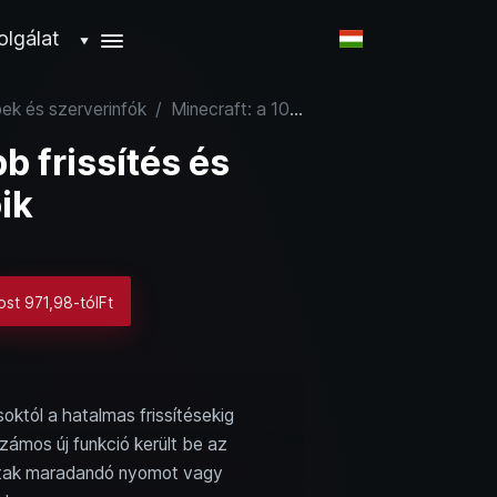
olgálat
▼
pek és szerverinfók
/
Minecraft: a 10 legjobb frissítés és legfontosabb funkcióik
b frissítés és
ik
ost 971,98-tólFt
któl a hatalmas frissítésekig
zámos új funkció került be az
gytak maradandó nyomot vagy