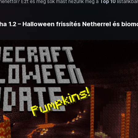
tmenettől? Ezt és még sok mást nézünk meg a
Top 10
listánkba
pha 1.2 – Halloween frissítés Netherrel és biom