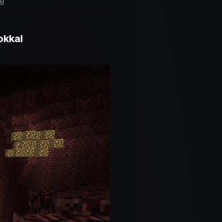
n!
okkal