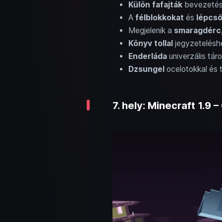
Külön fafajták
bevezetése
A
félblokkokat
és
lépcs
Megjelenik a
smaragdérc
Könyv tollal
jegyzetelésh
Enderláda
univerzális táro
Dzsungel
ocelotokkal és 
7. hely: Minecraft 1.9 