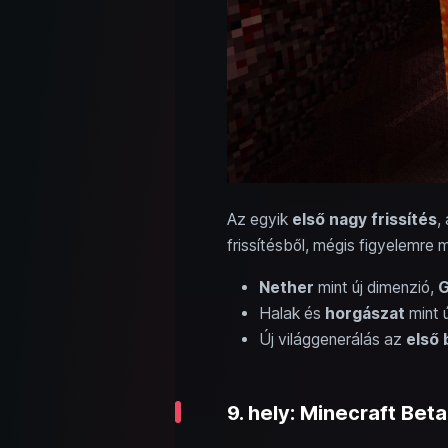
Az egyik
első nagy frissítés
,
frissítésből, mégis figyelemre m
Nether
mint új dimenzió,
G
Halak és
horgászat
mint 
Új világgenerálás az
első 
9. hely: Minecraft Bet