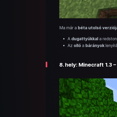
Ma már a
béta utolsó verziój
A
dugattyúkkal
a redstone
Az
olló
a
bárányok
lenyír
8. hely: Minecraft 1.3