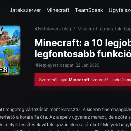
Játékszerver
Minecraft
TeamSpeak
Ügyfélsz
4Netplayers blog
/
Minecraft: útmutatók, tip
Minecraft: a 10 legjob
legfontosabb funkció
4Netplayers csapat,
22 Jan 2026
Szeretnél saját
Minecraft
szervert? - Indulás m
ft rengeteg változáson ment keresztül. A kisebb finomhangoláso
merhető a korai alfa óta. Az alapelv ugyanaz maradt, de azóta s
 melyik frissítések vitték igazán előre a játékot? Melyek ha