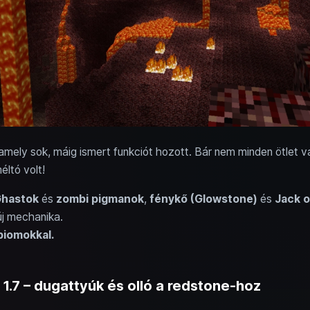
 amely sok, máig ismert funkciót hozott. Bár nem minden ötlet 
éltó volt!
hastok
és
zombi pigmanok
,
fénykő (Glowstone)
és
Jack o
új mechanika.
biomokkal.
a 1.7 – dugattyúk és olló a redstone-hoz