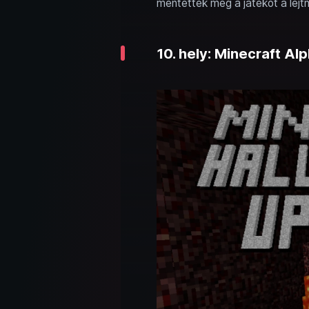
mentették meg a játékot a lej
10. hely: Minecraft Al