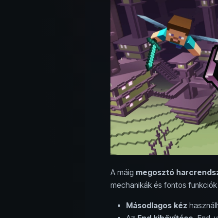
A máig
megosztó harcrendsz
mechanikák és fontos funkciók 
Másodlagos kéz
használh