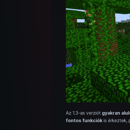
Az 1.3-as verziót
gyakran alul
fontos funkciók
is érkeztek, 