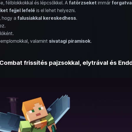
, félblokkokkal és lépcsőkkel. A
fatörzseket
immár
forgatva
őket
fejjel lefelé
is el lehet helyezni.
, hogy a
falusiakkal
kereskedhess
.
ez.
lóként.
templomokkal, valamint
sivatagi piramisok
.
– Combat frissítés pajzsokkal, elytrával és End