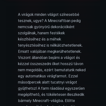
A virágok minden világot színesebbé
tesznek, ugye? A Minecraftban pedig
nemcsak gyönyörű dekorációként
szolgálnak, hanem festékek
készítéséhez és a méhek
tenyésztéséhez is nélkülözhetetlenek.
Emiatt valójában megkerülhetetlenek.
Viszont állandóan bejárni a világot és
kézzel összeszedni őket hosszú távon
nem megoldás, ezért bemutatunk neked
egy automatikus virágfarmot. Ezzel
másodpercek alatt tucatnyi virágot
gyűjthetsz! A farm ráadásul egyszerűen
megépíthető, és tökéletesen illeszkedik
bármely Minecraft-világba. Előtte