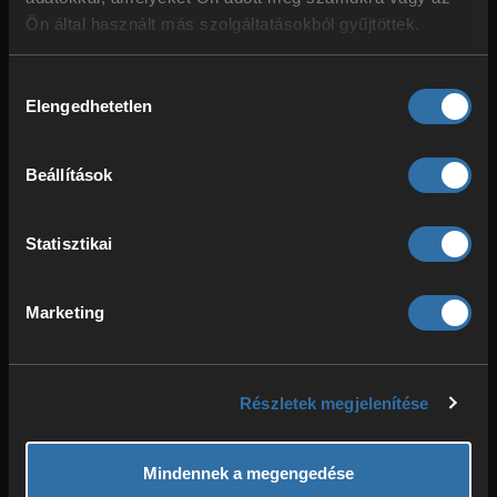
Ön által használt más szolgáltatásokból gyűjtöttek.
Hozzájárulás
Elengedhetetlen
kiválasztása
Beállítások
Áss ki egy árkot az egyik oldal
mentén, amely helyet ad a mozgató
Statisztikai
mechanikának. Mérd ki a virágmező
közepét, és egy blokkal lejjebb
helyezz el egy adagolót.
Marketing
Részletek megjelenítése
Mindennek a megengedése