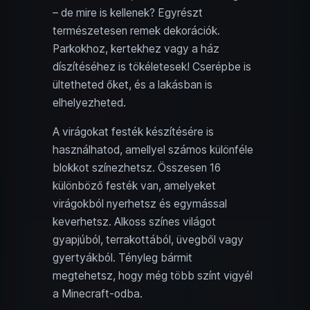
– de mire is kellenek? Egyrészt
természetesen remek dekorációk.
Parkokhoz, kertekhez vagy a ház
díszítéséhez is tökéletesek! Cserépbe is
ültetheted őket, és a lakásban is
elhelyezheted.
A virágokat festék készítésére is
használhatod, amellyel számos különféle
blokkot színezhetsz. Összesen 16
különböző festék van, amelyeket
virágokból nyerhetsz és egymással
keverhetsz. Alkoss színes világot
gyapjúból, terrakottából, üvegből vagy
gyertyákból. Tényleg bármit
megtehetsz, hogy még több színt vigyél
a Minecraft-odba.