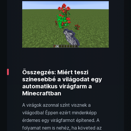
Összegzés: Miért teszi
színesebbé a világodat egy
automatikus virágfarm a
Minecraftban
A virágok azonnal színt visznek a
világodba! Éppen ezért mindenképp
érdemes egy virágfarmot építened. A
folyamat nem is nehéz, ha követed az