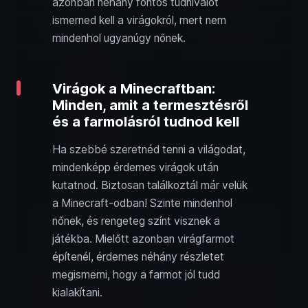
azonban néhány fontos tudnivalót
ismerned kell a virágokról, mert nem
mindenhol ugyanúgy nőnek.
Virágok a Minecraftban:
Minden, amit a termesztésről
és a farmolásról tudnod kell
Ha szebbé szeretnéd tenni a világodat,
mindenképp érdemes virágok után
kutatnod. Biztosan találkoztál már velük
a Minecraft-odban! Szinte mindenhol
nőnek, és rengeteg színt visznek a
játékba. Mielőtt azonban virágfarmot
építenél, érdemes néhány részletet
megismerni, hogy a farmot jól tudd
kialakítani.