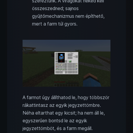
szereztünk. A virágokat neked kell
összeszedned; sajnos
gyűjtőmechanizmus nem építhető,
mert a farm túl gyors.
A farmot úgy állíthatod le, hogy többször
rákattintasz az egyik jegyzettömbre.
Néha eltarthat egy kicsit; ha nem áll le,
egyszerűen bontsd le az egyik
jegyzettömböt, és a farm megáll.