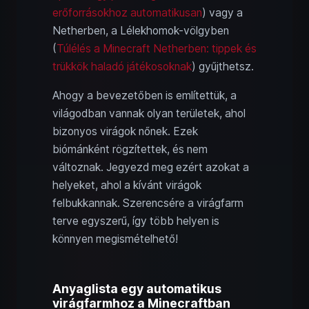
erőforrásokhoz automatikusan
) vagy a
Netherben, a Lélekhomok-völgyben
(
Túlélés a Minecraft Netherben: tippek és
trükkök haladó játékosoknak
) gyűjthetsz.
Ahogy a bevezetőben is említettük, a
világodban vannak olyan területek, ahol
bizonyos virágok nőnek. Ezek
biómánként rögzítettek, és nem
változnak. Jegyezd meg ezért azokat a
helyeket, ahol a kívánt virágok
felbukkannak. Szerencsére a virágfarm
terve egyszerű, így több helyen is
könnyen megismételhető!
Anyaglista egy automatikus
virágfarmhoz a Minecraftban