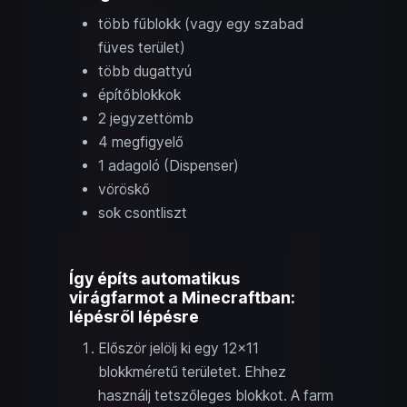
több fűblokk (vagy egy szabad
füves terület)
több dugattyú
építőblokkok
2 jegyzettömb
4 megfigyelő
1 adagoló (Dispenser)
vöröskő
sok csontliszt
Így építs automatikus
virágfarmot a Minecraftban:
lépésről lépésre
Először jelölj ki egy 12x11
blokkméretű területet. Ehhez
használj tetszőleges blokkot. A farm