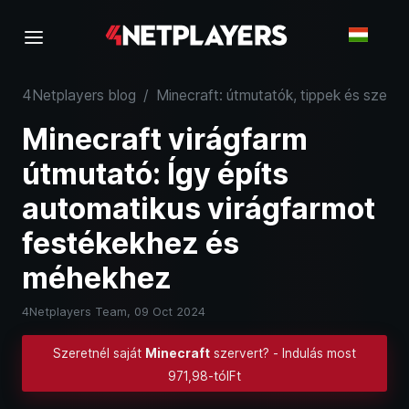
4Netplayers blog
/
Minecraft: útmutatók, tippek és szerve
Minecraft virágfarm
útmutató: Így építs
automatikus virágfarmot
festékekhez és
méhekhez
4Netplayers Team,
09 Oct 2024
Szeretnél saját
Minecraft
szervert? - Indulás most
971,98-tólFt