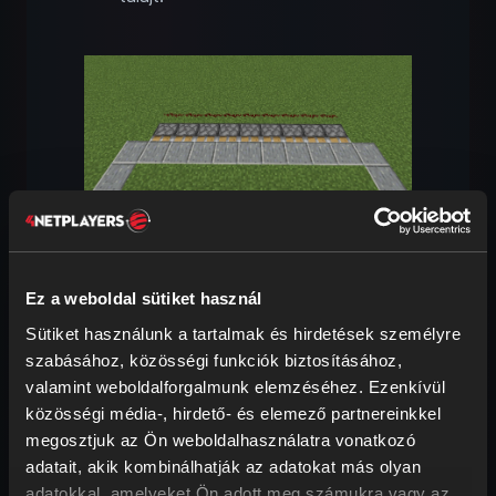
A vöröskő-mechanika gyerekjáték!
Tegyél egy megfigyelőt az első
Ez a weboldal sütiket használ
dugattyúra úgy, hogy az a mező felé
Sütiket használunk a tartalmak és hirdetések személyre
nézzen. Elé kerüljön egy
szabásához, közösségi funkciók biztosításához,
jegyzettömb. Ugyanezt ismételd
valamint weboldalforgalmunk elemzéséhez. Ezenkívül
közösségi média-, hirdető- és elemező partnereinkkel
meg a másik oldalon is.
megosztjuk az Ön weboldalhasználatra vonatkozó
adatait, akik kombinálhatják az adatokat más olyan
adatokkal, amelyeket Ön adott meg számukra vagy az