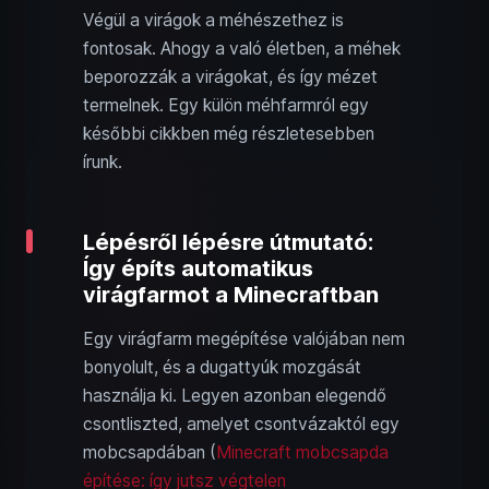
Végül a virágok a méhészethez is
fontosak. Ahogy a való életben, a méhek
beporozzák a virágokat, és így mézet
termelnek. Egy külön méhfarmról egy
későbbi cikkben még részletesebben
írunk.
Lépésről lépésre útmutató:
Így építs automatikus
virágfarmot a Minecraftban
Egy virágfarm megépítése valójában nem
bonyolult, és a dugattyúk mozgását
használja ki. Legyen azonban elegendő
csontliszted, amelyet csontvázaktól egy
mobcsapdában (
Minecraft mobcsapda
építése: így jutsz végtelen