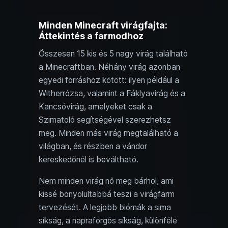
Minden Minecraft virágfajta:
Áttekintés a farmodhoz
Összesen 15 kis és 5 nagy virág található
a Minecraftban. Néhány virág azonban
egyedi forráshoz kötött: ilyen például a
Witherrózsa, valamint a Fáklyavirág és a
Kancsóvirág, amelyeket csak a
Szimatoló segítségével szerezhetsz
meg. Minden más virág megtalálható a
világban, és részben a vándor
kereskedőnél is beváltható.
Nem minden virág nő meg bárhol, ami
kissé bonyolultabbá teszi a virágfarm
tervezését. A legjobb biómák a sima
síkság, a napraforgós síkság, különféle