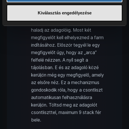
Kiválasztás engedélyezése
Áss le két blokknyit a farm előtt, és
haladj az adagolóig. Most két
megfigyelőt kell elhelyezned a farm
indításához. Először tegyél le egy
megfigyelőt úgy, hogy az „arca”
felfelé nézzen. A nyíl segít a
tájolásban. E és az adagoló közé
kerüljön még egy megfigyelő, amely
az elsőre néz. Ez a mechanizmus
gondoskodik róla, hogy a csontliszt
automatikusan felhasználásra
kerüljön. Töltsd meg az adagolót
csontliszttel, maximum 9 stack fér
bele.