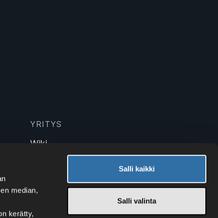
YRITYS
Wiki
Blogi
Tekniikka
Salli kaikki
an
sen median,
Salli valinta
on kerätty,