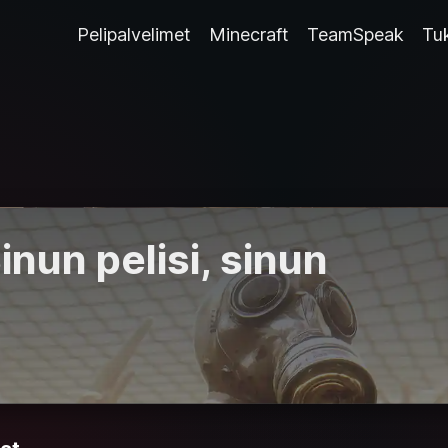
Pelipalvelimet
Minecraft
TeamSpeak
Tu
Sinun pelisi, sinun