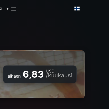
ki
▼
6,83
USD
/kuukausi
alkaen