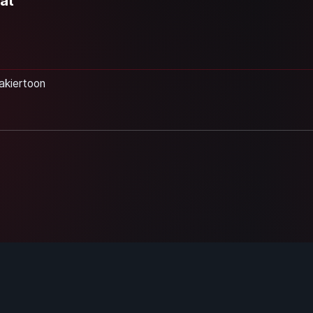
aat
takiertoon