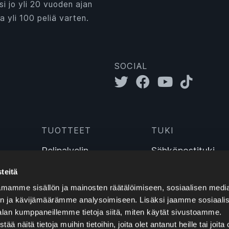
si jo yli 20 vuoden ajan
a yli 100 peliä varten.
SOCIAL
TUOTTEET
TUKI
Pelipalvelin
Sähköpostituki
TeamSpeak-palvelin
Puhelintuki
teitä
Sinusbot
Live-chat
mamme sisällön ja mainosten räätälöimiseen, sosiaalisen medi
Wiki
n ja kävijämäärämme analysoimiseen. Lisäksi jaamme sosiaali
alan kumppaneillemme tietoja siitä, miten käytät sivustoamme.
näitä tietoja muihin tietoihin, joita olet antanut heille tai joita 