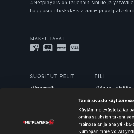
4Netplayers on tarjonnut sinulle ja ystäville
huippusuorituskykyisiä ääni- ja pelipalvelimi
MAKSUTAVAT
SUOSITUT PELIT
TILI
Minecraft
Kirjaudu sisään
Hytale
Rekisteröidy
Tämä sivusto käyttää eväs
Farming Simulator 25
Käytämme evästeitä tarjoa
Valheim
ominaisuuksien tukemisee
ARK: Survival Evolved
mainosalan ja analytiikka-
7 Days To Die
Kumppanimme voivat yhdistää 