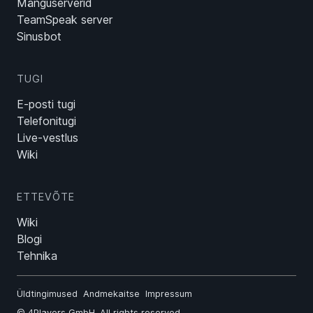
Mänguserverid
TeamSpeak server
Sinusbot
TUGI
E-posti tugi
Telefonitugi
Live-vestlus
Wiki
ETTEVÕTE
Wiki
Blogi
Tehnika
Üldtingimused
Andmekaitse
Impressum
©
4Players GmbH
. All rights reserved.