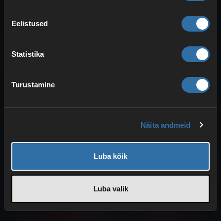
ette valmistada või kindlat sisu sihipäraselt
testida.
Eelistused
The Fronti server 4NetPlayersis
Statistika
4NetPlayersis saad rentida oma The Fronti
serveri ja seadistada selle vastavalt sõprade või
Turustamine
kogukonnamängijate vajadustele. See wiki aitab
sind dedikeeritud serveri põhitõdede,
adminiõiguste, käskude, salvestuste ja
Näita andmeid
serverisiltide osas.
Luba kõik
Luba valik