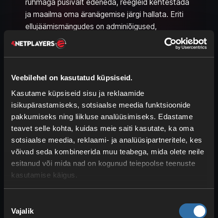
rühmaga püsivalt edeneda, reegleid kehtestada
ja maailma oma äranägemise järgi hallata. Eriti
ellujäämismängudes on adminiõigused,
salvestused ja selge serveriteave olulised.
The Fronti serveri seadistamine ja
haldamine
Veebilehel on kasutatud küpsiseid.
Kasutame küpsiseid sisu ja reklaamide
The Fronti serveri haldamisel on sul eelkõige
isikupärastamiseks, sotsiaalse meedia funktsioonide
vaja kontrolli adminifunktsioonide ja
pakkumiseks ning liikluse analüüsimiseks. Edastame
mängusalvestuste üle. Adminikäsklused aitavad
teavet selle kohta, kuidas meie saiti kasutate, ka oma
modereerimisel ja tõrkeotsingul, samal ajal kui
sotsiaalse meedia, reklaami- ja analüüsipartneritele, kes
salvestused on olulised, kui soovid edenemist
võivad seda kombineerida muu teabega, mida olete neile
talletada või taastada.
esitanud või mida nad on kogunud teiepoolse teenuste
kasutamise käigus.
Serverisildid ja korrektselt seadistatud
dedikeeritud server aitavad mängijatel sinu
Nõusoleku
serverit paremini mõista ja üles leida. Esemete
Vajalik
valik
nimekiri on praktiline, kui soovid adminitoiminguid