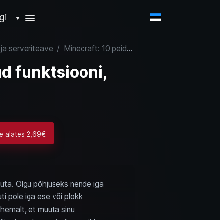
gi
▼
 ja serveriteave
/
Minecraft: 10 peidetud funktsiooni, mida peaksid teadma
d funktsiooni,
a
he alates 2,69€
nuta. Olgu põhjuseks nende iga
ti pole iga ese või plokk
ähemalt, et muuta sinu