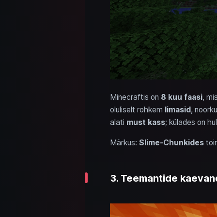
Minecraftis on
8 kuu faasi
, mi
oluliselt rohkem
limasid
, noork
alati
must kass
; külades on hu
Märkus:
Slime-Chunkides
toi
3. Teemantide kaevanda