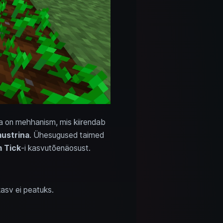
a on mehhanism, mis kiirendab
mustrina
. Ühesugused taimed
 Tick
-i kasvutõenäosust.
kasv ei peatuks.