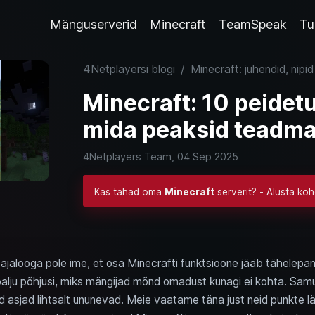
Mänguserverid
Minecraft
TeamSpeak
Tu
4Netplayersi blogi
/
Minecraft: juhendid, nipid
Minecraft: 10 peidetu
mida peaksid teadm
4Netplayers Team,
04 Sep 2025
Kas tahad oma
Minecraft
serverit? - Alusta ko
 ajalooga pole ime, et osa Minecrafti funktsioone jääb tähelepa
 palju põhjusi, miks mängijad mõnd omadust kunagi ei kohta. Samu
d asjad lihtsalt ununevad. Meie vaatame täna just neid punkte l