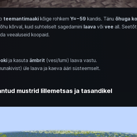
ub
teemantimaaki
kõige rohkem
Y≈−59
kandis. Tänu
õhuga k
õhu kõrval, kuid suhteliselt sagedamini
laava
või
vee
all. Seetõ
lida veealuseid koopaid.
oki
ja kasuta
ämbrit
(vesi/lumi) laava vastu.
unakivist) üle laava ja kaeva ääri süsteemselt.
eantud mustrid lillemetsas ja tasandikel