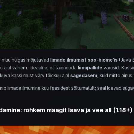
s muu hulgas mõjutavad
limade ilmumist soo-biome’is
(Java E
uu ajal vähem. Ideaalne, et täiendada
limapallide
varusid. Kassi
lkuva kassi must värv täiskuu ajal
sagedasem
, kuid mitte ainus
mib limade ilmumine kuu faasidest sõltumatult; seal loevad süga
mine: rohkem maagit laava ja vee all (1.18+)