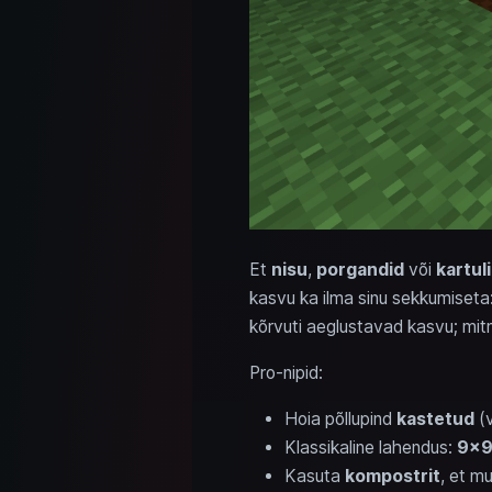
Et
nisu
,
porgandid
või
kartul
kasvu ka ilma sinu sekkumiseta:
kõrvuti aeglustavad kasvu; mi
Pro-nipid:
Hoia põllupind
kastetud
(v
Klassikaline lahendus:
9×9
Kasuta
kompostrit
, et m