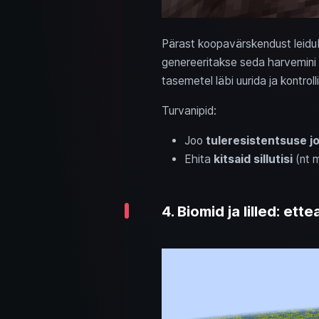
Pärast koopavärskendust leid
genereeritakse seda harvemini 
tasemetel läbi uurida ja kontrol
Turvanipid:
Joo
tuleresistentsuse jo
Ehita
kitsaid sillutisi
(nt m
4. Biomid ja lilled: ett