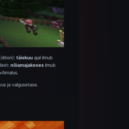
dition):
täiskuu
ajal ilmub
dest:
nõiamajakeses
ilmub
 võimalus.
vus ja valgusetase.