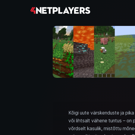
Kõigi uute värskenduste ja pika
või lihtsalt vähene tuntus – on
võrdselt kasulik, mistõttu mõne