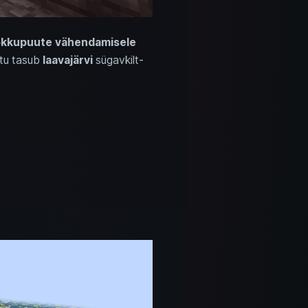
okkupuute vähendamisele
ttu tasub
laavajärvi
sügavkilt-