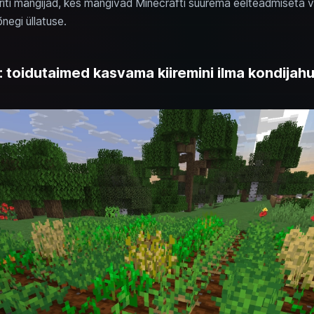
iti mängijad, kes mängivad Minecrafti suurema eelteadmiseta võ
õnegi üllatuse.
s: toidutaimed kasvama kiiremini ilma kondijah