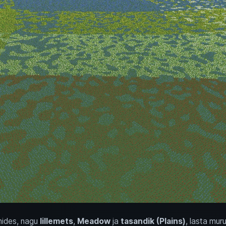
mides, nagu
lillemets
,
Meadow
ja
tasandik (Plains)
, lasta mur