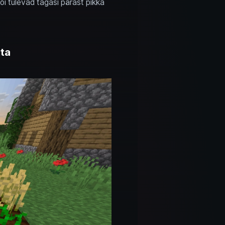
i tulevad tagasi pärast pikka
uta