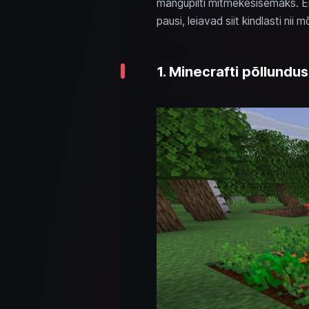
mängupilti mitmekesisemaks. Er
pausi, leiavad siit kindlasti nii m
1. Minecrafti põllundu