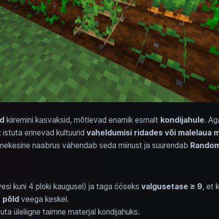
id
kiiremini kasvaksid, mõtlevad enamik esmalt
kondijahule
. Ag
 istuta erinevad kultuurid
vaheldumisi ridades või malelaua 
tmekesine naabrus vähendab seda miinust ja suurendab
Random
esi kuni 4 ploki kaugusel) ja taga ööseks
valgusetase ≥ 9
, et 
 põld
veega keskel.
uuta üleliigne taimne materjal kondijahuks.