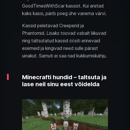
GoodTimesWithScar kassist. Kui aretad
kaks kassi, pärib poeg ühe vanema värvi.
Kassid peletavad Creeperid ja
Phantomid. Lisaks toovad vabalt liikuvad
ning taltsutatud kassid öösiti erinevaid
esemeid ja kingivad need sulle pärast
uinakut. Samuti ei saa nad kukkumiskahju.
Minecrafti hundid – taltsuta ja
lase neil sinu eest võidelda