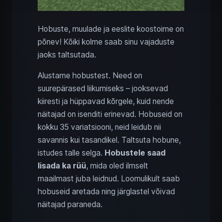
Hobuste, muulade ja eeslite koostoime on
põnev! Kõiki kolme saab sinu vajaduste
jaoks taltsutada.
Alustame hobustest. Need on
suurepärased liikumiseks – jooksevad
kiiresti ja hüppavad kõrgele, kuid nende
näitajad on isenditi erinevad. Hobuseid on
kokku 35 variatsiooni, neid leidub nii
savannis kui tasandikel. Taltsuta hobune,
istudes talle selga.
Hobustele saad
lisada ka rüü
, mida oled ilmselt
maailmast juba leidnud. Loomulikult saab
hobuseid aretada ning järglastel võivad
näitajad paraneda.