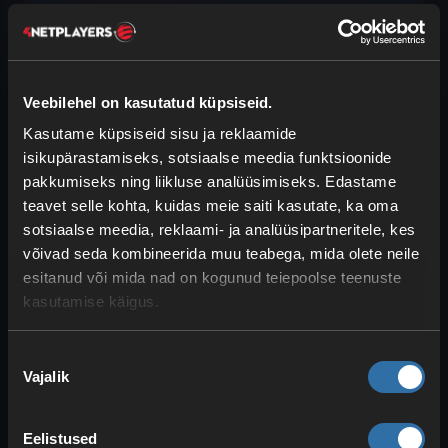
Laamasid kiputakse unustama, kuid
nad on Minecraftis tõeliselt ägedad ja
kasulikud loomad.
Neid leiab peamiselt
Veebilehel on kasutatud küpsiseid.
savannis ja vanadel mägialadel. Laamad
Kasutame küpsiseid sisu ja reklaamide
tekivad 4–7 isendi suuruste karjadena
isikupärastamiseks, sotsiaalse meedia funktsioonide
ning neljas värvitoonis.
pakkumiseks ning liikluse analüüsimiseks. Edastame
teavet selle kohta, kuidas meie saiti kasutate, ka oma
Laama taltsutamiseks proovi talle selga
sotsiaalse meedia, reklaami- ja analüüsipartneritele, kes
istuda. Mõne aja pärast harjub ta sinuga
võivad seda kombineerida muu teabega, mida olete neile
ega püüa sind enam maha raputada.
esitanud või mida nad on kogunud teiepoolse teenuste
Sadulat neile panna ei saa ning neid ei saa
kasutamise käigus.
ka päriselt ratsutada. Aretamiseks kasuta
heinapalli, et karja suurendada.
Nõusoleku
Vajalik
Laamad sobivad hästi esemete
valik
vedamiseks – eriti kui tahad Minecraftis
nomaadina elada. Neid saab kaunistada
Eelistused