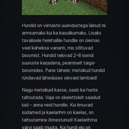
Hundid on viimaste uuendustega läinud nii
armsamaks kui ka kasulikumaks. Lisaks
tavalisele helehallile hundile on olemas
veel kaheksa varianti, mis sõltuvad
bioomist. Hundid tekivad 2–8 isendi
suuruste karjadena, peamiselt taiga-
bioomides. Pane tähele: metsikud hundid
ründavad läheduses olevaid lambaid!
Nagu metsikuid kasse, saab ka hunte
taltsutada. Vaja on skelettidelt saadud
luid – anna neid hundile. Kui ilmuvad
südamed ja kaelarihm on kaelas, on
taltsutamine õnnestunud! Kaelarihma
värvi saab muuta. Kui hundi elu on