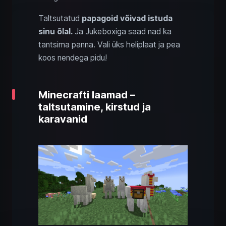
Taltsutatud
papagoid võivad istuda
sinu õlal.
Ja Jukeboxiga saad nad ka
tantsima panna. Vali üks heliplaat ja pea
koos nendega pidu!
Minecrafti laamad –
taltsutamine, kirstud ja
karavanid