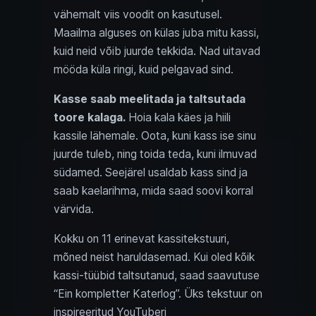
vähemalt viis voodit on kasutusel.
Maailma alguses on külas juba mitu kassi,
kuid neid võib juurde tekkida. Nad uitavad
mööda küla ringi, kuid pelgavad sind.
Kasse saab meelitada ja taltsutada
toore kalaga.
Hoia kala käes ja hiili
kassile lähemale. Oota, kuni kass ise sinu
juurde tuleb, ning toida teda, kuni ilmuvad
südamed. Seejärel usaldab kass sind ja
saab kaelarihma, mida saad soovi korral
värvida.
Kokku on 11 erinevat kassitekstuuri,
mõned neist haruldasemad. Kui oled kõik
kassi-tüübid taltsutanud, saad saavutuse
“Ein kompletter Katerlog”. Üks tekstuur on
inspireeritud YouTuberi