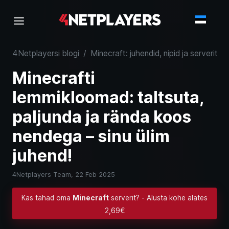
4Netplayersi blogi
/
Minecraft: juhendid, nipid ja serverite
Minecrafti
lemmikloomad: taltsuta,
paljunda ja rända koos
nendega – sinu ülim
juhend!
4Netplayers Team,
22 Feb 2025
Kas tahad oma
Minecraft
serverit? - Alusta kohe alates
2,69€