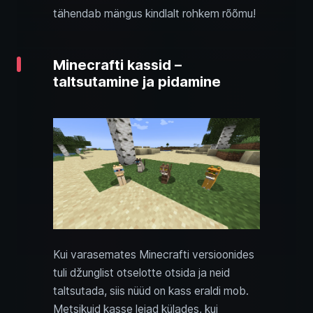
tähendab mängus kindlalt rohkem rõõmu!
Minecrafti kassid –
taltsutamine ja pidamine
Kui varasemates Minecrafti versioonides
tuli džunglist otselotte otsida ja neid
taltsutada, siis nüüd on kass eraldi mob.
Metsikuid kasse leiad külades, kui