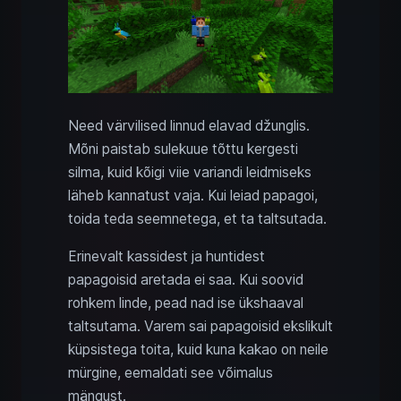
Need värvilised linnud elavad džunglis.
Mõni paistab sulekuue tõttu kergesti
silma, kuid kõigi viie variandi leidmiseks
läheb kannatust vaja. Kui leiad papagoi,
toida teda seemnetega, et ta taltsutada.
Erinevalt kassidest ja huntidest
papagoisid aretada ei saa. Kui soovid
rohkem linde, pead nad ise ükshaaval
taltsutama. Varem sai papagoisid ekslikult
küpsistega toita, kuid kuna kakao on neile
mürgine, eemaldati see võimalus
mängust.