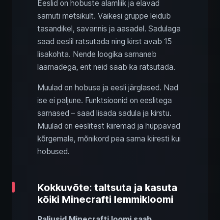
Eeslid on hobuste alamliik ja elavad
samuti metsikult. Väikesi gruppe leidub
tasandikel, savannis ja aasadel. Sadulaga
saad eeslil ratsutada ning kirst avab 15
lisakohta. Nende loogika sarnaneb
laamadega, ent neid saab ka ratsutada.
Muulad on hobuse ja eesli järglased. Nad
ise ei paljune. Funktsioonid on eeslitega
sarnased – saad lisada sadula ja kirstu.
Muulad on eeslitest kiiremad ja hüppavad
kõrgemale, mõnikord pea sama kiiresti kui
hobused.
Kokkuvõte: taltsuta ja kasuta
kõiki Minecrafti lemmikloomi
Paljusid Minecrafti loomi saab