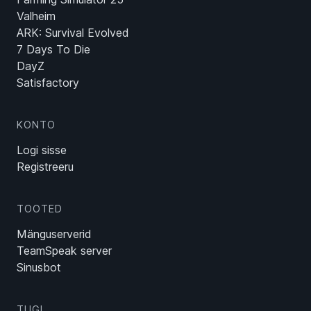
Valheim
ARK: Survival Evolved
7 Days To Die
DayZ
Satisfactory
KONTO
Logi sisse
Registreeru
TOOTED
Mänguserverid
TeamSpeak server
Sinusbot
TUGI