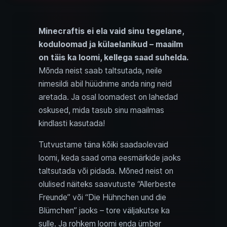
Minecraftis ei ela vaid sinu tegelane,
koduloomad ja külaelanikud – maailm
on täis ka loomi, kellega saad suhelda.
Mõnda neist saab taltsutada, neile
nimesildi abil hüüdnime anda ning neid
aretada. Ja osal loomadest on lahedad
oskused, mida tasub sinu maailmas
kindlasti kasutada!
Tutvustame täna kõiki saadaolevaid
loomi, keda saad oma eesmärkide jaoks
taltsutada või pidada. Mõned neist on
olulised näiteks saavutuste “Allerbeste
Freunde” või “Die Hühnchen und die
Blümchen” jaoks – tore väljakutse ka
sulle. Ja rohkem loomi enda ümber