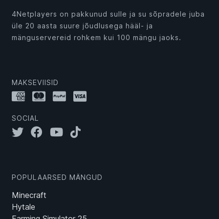
4Netplayers on pakkunud sulle ja su sõpradele juba
üle 20 aasta suure jõudlusega hääl- ja
mänguservereid rohkem kui 100 mängu jaoks.
MAKSEVIISID
SOCIAL
POPULAARSED MÄNGUD
Minecraft
Hytale
Farming Simulator 25