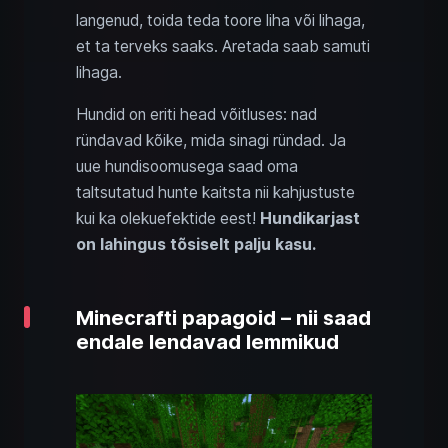
langenud, toida teda toore liha või lihaga,
et ta terveks saaks. Aretada saab samuti
lihaga.
Hundid on eriti head võitluses: nad
ründavad kõike, mida sinagi ründad. Ja
uue hundisoomusega saad oma
taltsutatud hunte kaitsta nii kahjustuste
kui ka olekuefektide eest!
Hundikarjast
on lahingus tõsiselt palju kasu.
Minecrafti papagoid – nii saad
endale lendavad lemmikud